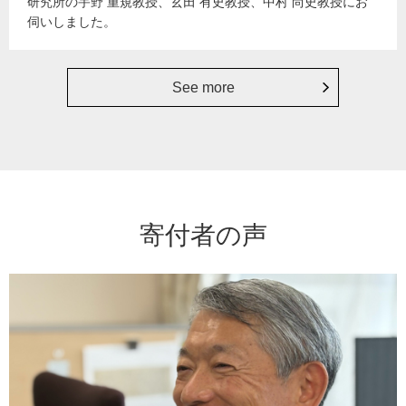
研究所の宇野 重規教授、玄田 有史教授、中村 尚史教授にお
伺いしました。
See more
寄付者の声