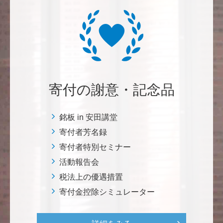
上に貢献することこそ東大経済の社会的責務だと感
じ、その一助となりたく寄付を決意いたしました。 <
経済学研究科・経済学部支援基金>
増田 尚久
図書館の益々の充実とご発展を陰ながら応援しており
寄付の謝意・記念品
ます。 <東京大学附属図書館支援プロジェクト>
銘板 in 安田講堂
********
寄付者芳名録
植物は、実は植物同士全世界の植物で繋がっている。
植物が未来に繋がっている。 地球や室内の空気清浄、
寄付者特別セミナー
浄化作用を行っていて、綺麗クリーンにしてくれてい
活動報告会
る。 植物、素晴らしい。 世界の学会でも、子供たち
税法上の優遇措置
にも、植物の素晴らしさ、凄さを伝えていってほし
寄付金控除シミュレーター
い。 後世、子供たちにも、３千年後も