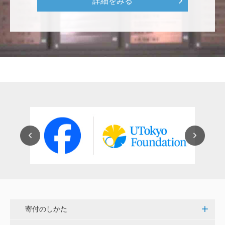
詳細をみる
********
美味しいお寿司、刺身、美味しい魚、美味しい日本
米、酢飯 世界中の人々の舌を魅了している これから
も未来永劫 美味しいお寿司、刺身、日本米を子供た
ち、孫たち、子々孫々へ <国際水産研究教育基金>
荒木 雅子
イタリアと日本が協力して頑張っている壮大な発掘調
査プロジェクト。 歴史的な発見があることを期待しま
す。募金することにより、私自身も参加しているよう
な気持ちです。 <ソンマ・ヴェスヴィアーナ発掘調査
プロジェクト>
株式会社Ｌｅｇａｌｓｃａｐｅ
当社は、IS・CSで学んだ知見を法領域に応用するとこ
ろから始まりました。この社会でますますコンピュー
寄付のしかた
タ科学の力が発揮されるよう祈念して、支援いたしま
す。 <コンピュータサイエンス教育支援基金>