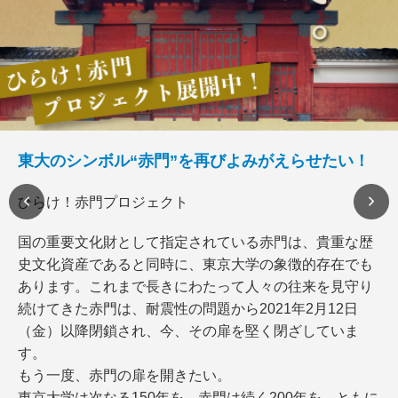
東大のシンボル“赤門”を再びよみがえらせたい！
ひらけ！赤門プロジェクト
国の重要文化財として指定されている赤門は、貴重な歴
史文化資産であると同時に、東京大学の象徴的存在でも
あります。これまで長きにわたって人々の往来を見守り
続けてきた赤門は、耐震性の問題から2021年2月12日
（金）以降閉鎖され、今、その扉を堅く閉ざしていま
す。
もう一度、赤門の扉を開きたい。
東京大学は次なる150年を、赤門は続く200年を、ともに