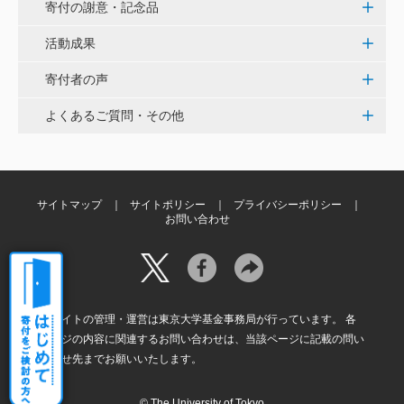
寄付の謝意・記念品
活動成果
三好 弘晃
世界に貢献を！
寄付者の声
よくあるご質問・その他
鈴木 淳
微力ながら後輩のみなさんのご活躍を期待してます！
<ラクロス部>
サイトマップ
サイトポリシー
プライバシーポリシー
お問い合わせ
本サイトの管理・運営は東京大学基金事務局が行っています。 各
ページの内容に関連するお問い合わせは、当該ページに記載の問い
合わせ先までお願いいたします。
© The University of Tokyo