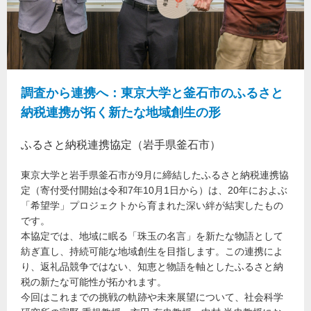
調査から連携へ：東京大学と釜石市のふるさと
納税連携が拓く新たな地域創生の形
ふるさと納税連携協定（岩手県釜石市）
東京大学と岩手県釜石市が9月に締結したふるさと納税連携協
定（寄付受付開始は令和7年10月1日から）は、20年におよぶ
「希望学」プロジェクトから育まれた深い絆が結実したもの
です。
本協定では、地域に眠る「珠玉の名言」を新たな物語として
紡ぎ直し、持続可能な地域創生を目指します。この連携によ
り、返礼品競争ではない、知恵と物語を軸としたふるさと納
税の新たな可能性が拓かれます。
今回はこれまでの挑戦の軌跡や未来展望について、社会科学