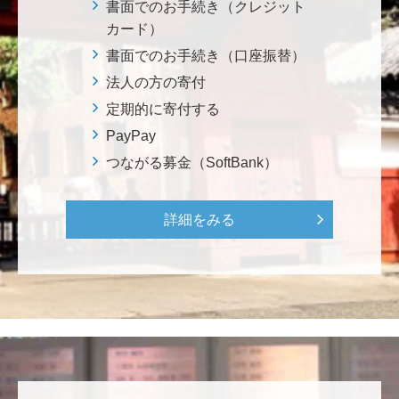
書面でのお手続き（クレジット
千田 敬二
カード）
南鳥島EEZに眠る国産レアアース資源の商業化を実現
書面でのお手続き（口座振替）
し、日本を中核とする新たなレアアースサプライチェ
法人の方の寄付
ーンの構築について、早期実現を期待しております。
定期的に寄付する
<南鳥島レアアース泥・マンガンノジュールを開発し
て日本の未来を拓く>
PayPay
つながる募金（SoftBank）
松岡 泰雅
2026年大会お疲れ様です！ 全体で見ると色々事件が起
詳細をみる
きた大会でしたが、無事に走り切れたとのことでおめ
でとうございます！ <東京大学フォーミュラファクト
リー支援基金>
********
経済学部の卒業生です。消費税や為替、金利政策な
ど、国民生活に直結する経済政策への関心と議論が高
まる中、専門的知見を分かりやすく伝え国民の理解向