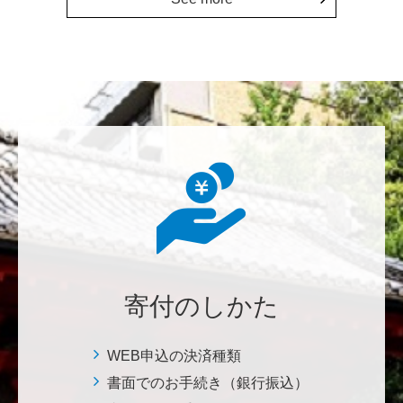
********
東京大学の発展に、少しでも寄与したい。
********
本日は素晴らしい練習の成果を拝聴しました。これか
らも自信をもって励んでください。
七笑酒造株式会社
少しでもお役に立てればと思います。 <理学系研究
科・理学部基金>
寄付のしかた
鈴木 悦郎
赤門が再び開く日を楽しみにしております。 <ひら
WEB申込の決済種類
け！赤門プロジェクト>
書面でのお手続き（銀行振込）