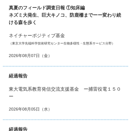
真夏のフィールド調査日報 ①知床編
ネズミ大発生、巨大キノコ、防鹿柵までーー変わり続
ける森を歩く
ネイチャーポジティブ基金
（東京大学先端科学技術研究センター生物多様性・生態系サービス分野）
2026年08月07日（金）
経過報告
東大電気系教育発信交流支援基金 ー捕雷役電１５０
ー
2026年08月05日（水）
経過報告