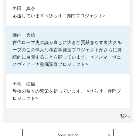
岩田 真奈
応援しています <ひらけ！赤門プロジェクト>
陣内 秀信
古代ローマ史の読み直しに大きな貢献をなす東大グル
ープのこの偉大な考古学発掘プロジェクトがさらに持
続的に展開することを願っています。 <ソンマ・ヴェ
スヴィアーナ発掘調査プロジェクト>
田島 絵里
母校の益々の繁栄を祈っています。 <ひらけ！赤門プ
ロジェクト>
一覧へ
鈴木 蘭美
Congratulations on the 150th anniversary. Many more
years to come!
See more