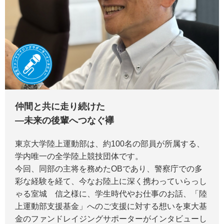
仲間と共に走り続けた
―未来の後輩へつなぐ襷
東京大学陸上運動部は、約100名の部員が所属する、
学内唯一の全学陸上競技団体です。
今回、同部の主将を務めたOBであり、警察庁での多
彩な経験を経て、今なお陸上に深く携わっていらっし
ゃる室城 信之様に、学生時代やお仕事のお話、「陸
上運動部支援基金」へのご支援に対する想いを東大基
金のファンドレイジングサポーターがインタビューし