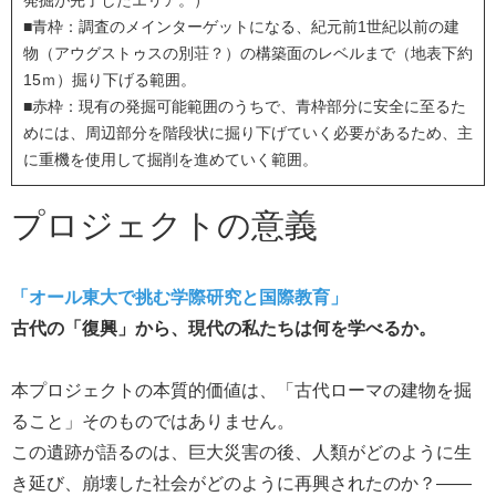
発掘が完了したエリア。）
■青枠：調査のメインターゲットになる、紀元前1世紀以前の建
物（アウグストゥスの別荘？）の構築面のレベルまで（地表下約
15ｍ）掘り下げる範囲。
■赤枠：現有の発掘可能範囲のうちで、青枠部分に安全に至るた
めには、周辺部分を階段状に掘り下げていく必要があるため、主
に重機を使用して掘削を進めていく範囲。
プロジェクトの意義
「オール東大で挑む学際研究と国際教育」
古代の「復興」から、現代の私たちは何を学べるか。
本プロジェクトの本質的価値は、「古代ローマの建物を掘
ること」そのものではありません。
この遺跡が語るのは、巨大災害の後、人類がどのように生
き延び、崩壊した社会がどのように再興されたのか？――