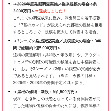
＜2026年度発掘調査実施／従来規模の場合：約
3,000万円＞
⇒達成しました！
これまでの調査成果に鑑み、調査範囲を若干拡張
し「7基のカマド」が設えられた部屋の性格を推定
するところまで、規模を拡大して調査する場合。
＜3シーズン発掘調査実施／規模拡大の場合：3年
間で総額約1億5,000万円＞
遺構の変遷解明（共和政〜帝政期）や、アウグス
トゥス帝の別荘の可能性の検証を含む本格調査に
は、およそ3シーズン（3年）の調査の実施が必要
であると見込まれます。（※図「今後の目標＜
2026年～2028年の発掘予定区域＞参照」
＜屋根の修繕・新設：約1,500万円＞
現在、むき出しの状態となっている発掘調査が完
了した建物や遺構の保全のためには、仮設屋根の