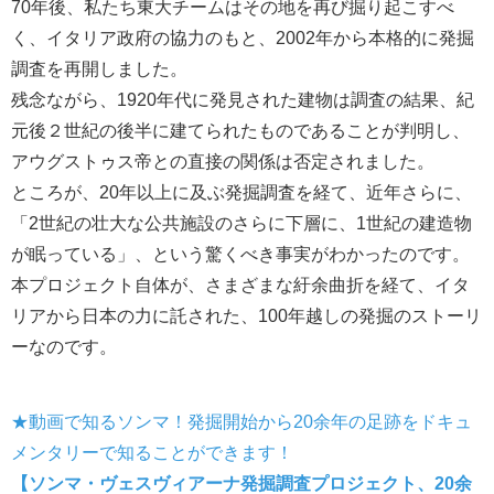
70年後、私たち東大チームはその地を再び掘り起こすべ
く、イタリア政府の協力のもと、2002年から本格的に発掘
調査を再開しました。
残念ながら、1920年代に発見された建物は調査の結果、紀
元後２世紀の後半に建てられたものであることが判明し、
アウグストゥス帝との直接の関係は否定されました。
ところが、20年以上に及ぶ発掘調査を経て、近年さらに、
「2世紀の壮大な公共施設のさらに下層に、1世紀の建造物
が眠っている」、という驚くべき事実がわかったのです。
本プロジェクト自体が、さまざまな紆余曲折を経て、イタ
リアから日本の力に託された、100年越しの発掘のストーリ
ーなのです。
★動画で知るソンマ！発掘開始から20余年の足跡をドキュ
メンタリーで知ることができます！
【ソンマ・ヴェスヴィアーナ発掘調査プロジェクト、20余