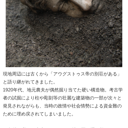
現地周辺には古くから「アウグストゥス帝の別荘がある」
と語り継がれてきました。
1920年代、地元農夫が偶然掘り当てた硬い構造物。考古学
者の試掘により柱や彫刻等の壮麗な建築物の一部が次々と
発見されながらも、当時の政情や社会情勢による資金難の
ために埋め戻されてしまいました。