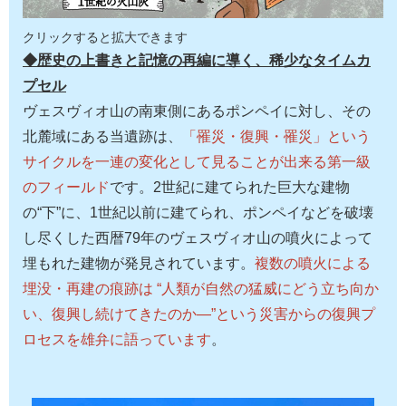
クリックすると拡大できます
◆歴史の上書きと記憶の再編に導く、稀少なタイムカ
プセル
ヴェスヴィオ山の南東側にあるポンペイに対し、その
北麓域にある当遺跡は、
「罹災・復興・罹災」という
サイクルを一連の変化として見ることが出来る第一級
のフィールド
です。2世紀に建てられた巨大な建物
の“下”に、1世紀以前に建てられ、ポンペイなどを破壊
し尽くした西暦79年のヴェスヴィオ山の噴火によって
埋もれた建物が発見されています。
複数の噴火による
埋没・再建の痕跡は “人類が自然の猛威にどう立ち向か
い、復興し続けてきたのか―”という災害からの復興プ
ロセスを雄弁に語っています
。