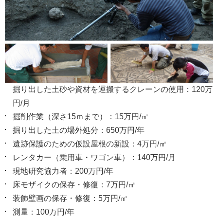
掘り出した土砂や資材を運搬するクレーンの使用：120万
円/月
掘削作業（深さ15ｍまで）：15万円/㎡
掘り出した土の場外処分：650万円/年
遺跡保護のための仮設屋根の新設：4万円/㎡
レンタカー（乗用車・ワゴン車）：140万円/月
現地研究協力者：200万円/年
床モザイクの保存・修復：7万円/㎡
装飾壁画の保存・修復：5万円/㎡
測量：100万円/年