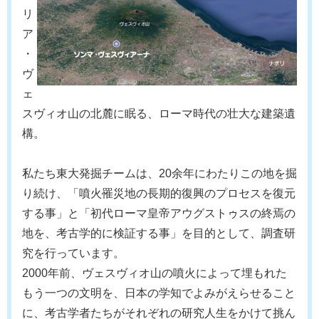
リ
ア
・
ヴ
ェ
スヴィオ山の北麓に眠る、ローマ時代の壮大な建築遺
構。
私たち東大発掘チームは、20余年にわたりこの地を掘
り続け、「噴火罹災地の長期的復興のプロセスを復元
する事」と「初代ローマ皇帝アウグストゥスの終焉の
地を、考古学的に検証する事」を目的として、調査研
究を行っています。
2000年前、ヴェスヴィオ山の噴火によって埋もれた
もう一つの文明を、日本の学知でよみがえらせること
に、考古学者たちがそれぞれの研究人生をかけて挑ん