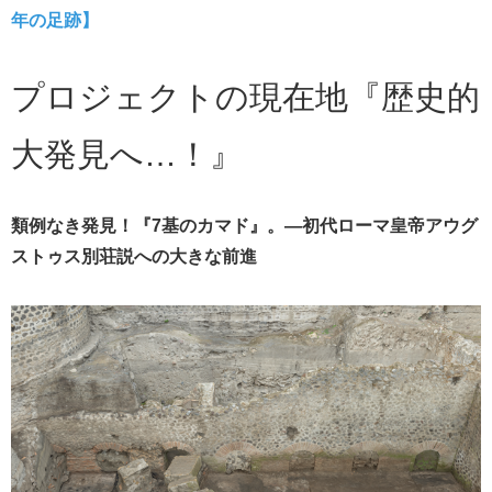
年の足跡】
プロジェクトの現在地『歴史的
大発見へ…！』
類例なき発見！『7基のカマド』。―初代ローマ皇帝アウグ
ストゥス別荘説への大きな前進