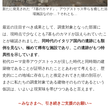
新たに発見された『7基のカマド』。アウグストゥス帝らを癒した浴
場施設なのか…？それとも…
最近の注目すべき成果として、調査対象となった部屋に
は、現時点で少なくとも7基ものカマドが設えられていたこ
とが確認されました。
同時代のイタリア国内の遺跡にも類
例を見ない、極めて稀有な施設であり、この遺跡がもつ特
異性を示しています
。
初代ローマ皇帝アウグストゥスが没した時代と同時期の建
築物であることが証明されたこととあわせて考えると、歴
史的にこの地域に存在したと推定されてきた彼の別荘が、
まさに私たちの調査対象である建物そのものであるという
仮説は、いよいよ現実味を帯びつつあると言えます。
～みなさまへ、引き続きご支援のお願い～