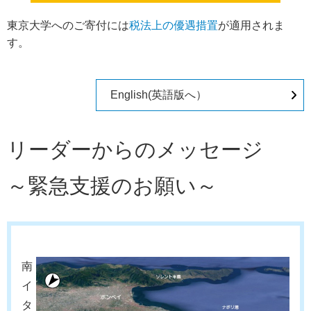
東京大学へのご寄付には
税法上の優遇措置
が適用されま
す。
English(英語版へ）
リーダーからのメッセージ
～緊急支援のお願い～
南
イ
タ