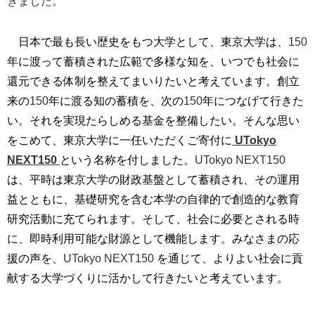
きました。
日本で最も長い歴史をもつ大学として、東京大学は、
150
年に渡って蓄積された広範で多様な知を、いつでも社会に
還元できる体制を整えてまいりたいと考えています。創立
来の
150
年に渡る知の蓄積を、次の
150
年につなげて行きた
い。それを実現たらしめる基金を整備したい。そんな思い
をこめて、東京大学に一任いただくご寄付に
UTokyo
NEXT150
という名称を付しました。
UTokyo NEXT150
は、平時は東京大学の財政基盤として蓄積され、その運用
益とともに、基礎研究を含む本学の自律的で創造的な教育
研究活動に充てられます。そして、社会に必要とされる時
に、即時利用可能な財源として機能します。みなさまの応
援の声を、
UTokyo NEXT150
を通じて、よりよい社会に貢
献する大学づくりに活かして行きたいと考えています。