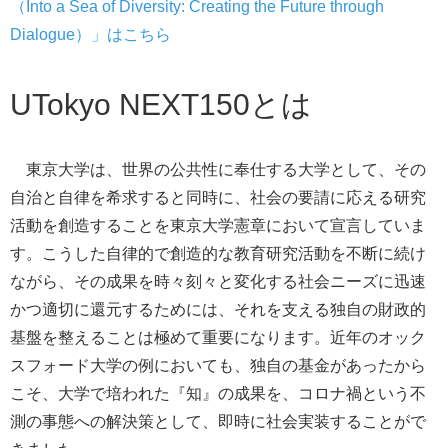
（Into a Sea of Diversity: Creating the Future through
Dialogue）
」はこちら
UTokyo NEXT150とは
東京大学は、世界の公共性に奉仕する大学として、その
自治と自律を希求すると同時に、社会の要請に応える研究
活動を創造することを東京大学憲章において宣言していま
す。こうした
自律的で創造的な教育研究活動を不断に続け
ながら、その成果を時々刻々
と変化する社会ニーズに迅速
かつ適切に還元するためには、それを支える独自の財政的
基盤を整えることは極めて重要になります。近年のオック
スフォード大学の例においても、独自の基金があったから
こそ、大学で培われた『知』の成果を、コロナ禍という不
測の事態への解決策として、即時に社会実装することがで