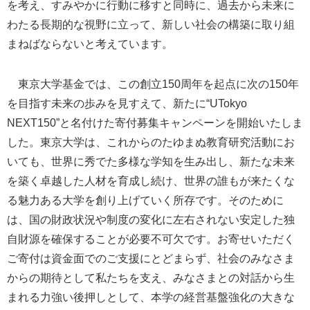
を考え、すみやかに行動に移すと同時に、過去から未来に
わたる長期的な視野に立って、新しい社会の構築に取り組
まねばならないと考えています。
東京大学基金では、この創立150周年を起点に次の150年
を目指す未来の歩みを見すえて、新たに“UTokyo
NEXT150”と名付けた寄付募集キャンペーンを開始いたしま
した。東京大学は、これからのたゆまぬ教育研究活動にお
いても、世界に秀でた多様な学知を生み出し、新たな未来
を築く卓越した人材を育成し続け、世界の誰もが来たくな
る魅力ある大学を創り上げていく所存です。そのために
は、国の財政状況や制度の変化に左右されない安定した独
自財源を確保することが必要不可欠です。お寄せいただく
ご寄付は資金面でのご支援にとどまらず、社会のみなさま
からの期待として私たちを支え、みなさまとの対話から生
まれる力強い後押しとして、本学の経営基盤強化の大きな