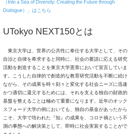
（Into a Sea of Diversity: Creating the Future through
Dialogue）
」はこちら
UTokyo NEXT150とは
東京大学は、世界の公共性に奉仕する大学として、その
自治と自律を希求すると同時に、社会の要請に応える研究
活動を創造することを東京大学憲章において宣言していま
す。こうした
自律的で創造的な教育研究活動を不断に続け
ながら、その成果を時々刻々
と変化する社会ニーズに迅速
かつ適切に還元するためには、それを支える独自の財政的
基盤を整えることは極めて重要になります。近年のオック
スフォード大学の例においても、独自の基金があったから
こそ、大学で培われた『知』の成果を、コロナ禍という不
測の事態への解決策として、即時に社会実装することがで