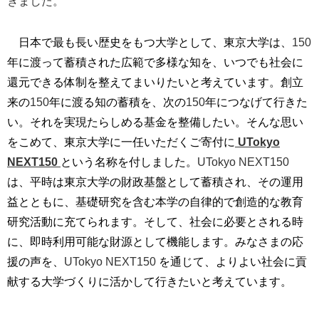
きました。
日本で最も長い歴史をもつ大学として、東京大学は、
150
年に渡って蓄積された広範で多様な知を、いつでも社会に
還元できる体制を整えてまいりたいと考えています。創立
来の
150
年に渡る知の蓄積を、次の
150
年につなげて行きた
い。それを実現たらしめる基金を整備したい。そんな思い
をこめて、東京大学に一任いただくご寄付に
UTokyo
NEXT150
という名称を付しました。
UTokyo NEXT150
は、平時は東京大学の財政基盤として蓄積され、その運用
益とともに、基礎研究を含む本学の自律的で創造的な教育
研究活動に充てられます。そして、社会に必要とされる時
に、即時利用可能な財源として機能します。みなさまの応
援の声を、
UTokyo NEXT150
を通じて、よりよい社会に貢
献する大学づくりに活かして行きたいと考えています。