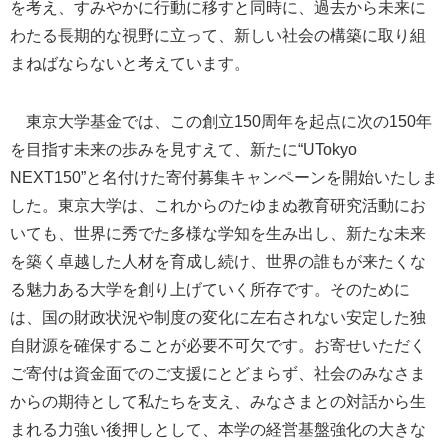
を考え、すみやかに行動に移すと同時に、過去から未来に
わたる長期的な視野に立って、新しい社会の構築に取り組
まねばならないと考えています。
東京大学基金では、この創立150周年を起点に次の150年
を目指す未来の歩みを見すえて、新たに“UTokyo
NEXT150”と名付けた寄付募集キャンペーンを開始いたしま
した。東京大学は、これからのたゆまぬ教育研究活動にお
いても、世界に秀でた多様な学知を生み出し、新たな未来
を築く卓越した人材を育成し続け、世界の誰もが来たくな
る魅力ある大学を創り上げていく所存です。そのために
は、国の財政状況や制度の変化に左右されない安定した独
自財源を確保することが必要不可欠です。お寄せいただく
ご寄付は資金面でのご支援にとどまらず、社会のみなさま
からの期待として私たちを支え、みなさまとの対話から生
まれる力強い後押しとして、本学の経営基盤強化の大きな