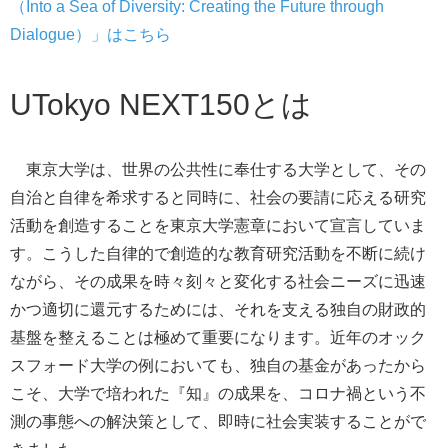
（Into a Sea of Diversity: Creating the Future through
Dialogue）
」はこちら
UTokyo NEXT150とは
東京大学は、世界の公共性に奉仕する大学として、その
自治と自律を希求すると同時に、社会の要請に応える研究
活動を創造することを東京大学憲章において宣言していま
す。こうした
自律的で創造的な教育研究活動を不断に続け
ながら、その成果を時々刻々
と変化する社会ニーズに迅速
かつ適切に還元するためには、それを支える独自の財政的
基盤を整えることは極めて重要になります。近年のオック
スフォード大学の例においても、独自の基金があったから
こそ、大学で培われた『知』の成果を、コロナ禍という不
測の事態への解決策として、即時に社会実装することがで