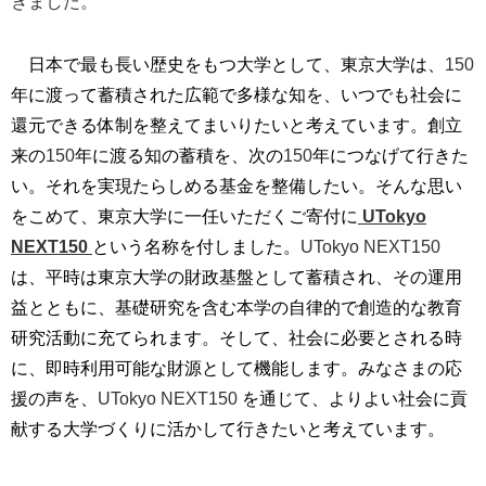
きました。
日本で最も長い歴史をもつ大学として、東京大学は、
150
年に渡って蓄積された広範で多様な知を、いつでも社会に
還元できる体制を整えてまいりたいと考えています。創立
来の
150
年に渡る知の蓄積を、次の
150
年につなげて行きた
い。それを実現たらしめる基金を整備したい。そんな思い
をこめて、東京大学に一任いただくご寄付に
UTokyo
NEXT150
という名称を付しました。
UTokyo NEXT150
は、平時は東京大学の財政基盤として蓄積され、その運用
益とともに、基礎研究を含む本学の自律的で創造的な教育
研究活動に充てられます。そして、社会に必要とされる時
に、即時利用可能な財源として機能します。みなさまの応
援の声を、
UTokyo NEXT150
を通じて、よりよい社会に貢
献する大学づくりに活かして行きたいと考えています。