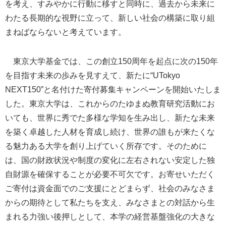
を考え、すみやかに行動に移すと同時に、過去から未来に
わたる長期的な視野に立って、新しい社会の構築に取り組
まねばならないと考えています。
東京大学基金では、この創立150周年を起点に次の150年
を目指す未来の歩みを見すえて、新たに“UTokyo
NEXT150”と名付けた寄付募集キャンペーンを開始いたしま
した。東京大学は、これからのたゆまぬ教育研究活動にお
いても、世界に秀でた多様な学知を生み出し、新たな未来
を築く卓越した人材を育成し続け、世界の誰もが来たくな
る魅力ある大学を創り上げていく所存です。そのために
は、国の財政状況や制度の変化に左右されない安定した独
自財源を確保することが必要不可欠です。お寄せいただく
ご寄付は資金面でのご支援にとどまらず、社会のみなさま
からの期待として私たちを支え、みなさまとの対話から生
まれる力強い後押しとして、本学の経営基盤強化の大きな