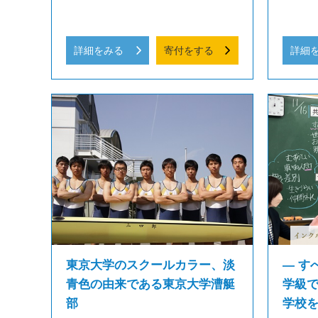
詳細をみる
寄付をする
詳細
東京大学のスクールカラー、淡
― す
青色の由来である東京大学漕艇
学級
部
学校