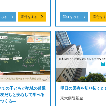
をみる
寄付をする
詳細をみる
寄付を
べての子どもが地域の普通
明日の医療を切り拓くた
で友だちと安心して学べる
東大病院基金
をつくる―