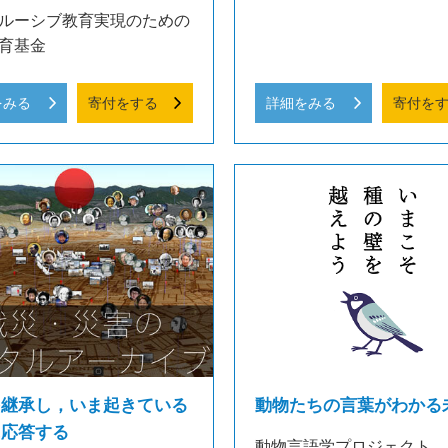
ルーシブ教育実現のための
育基金
をみる
寄付をする
詳細をみる
寄付を
を継承し，いま起きている
動物たちの言葉がわかる
に応答する
動物言語学プロジェクト