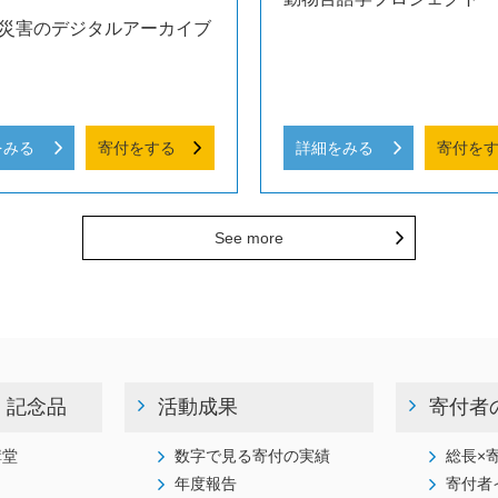
災害のデジタルアーカイブ
をみる
寄付をする
詳細をみる
寄付を
See more
・記念品
活動成果
寄付者
講堂
数字で見る寄付の実績
総長×
年度報告
寄付者