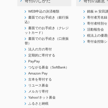
寄付のしかた
寄付の謝意
WEB申込の決済種類
銘板 in 安田
書面でのお手続き（銀行振
寄付者芳名録
込）
寄付者特別セ
書面でのお手続き（クレジ
活動報告会
ットカード）
税法上の優遇
書面でのお手続き（口座振
寄付金控除シ
替）
法人の方の寄付
定期的に寄付する
PayPay
つながる募金（SoftBank）
Amazon Pay
古本を寄付する
リユース募金
メルカリ寄付
Yahoo!ネット募金
ふるさと納税