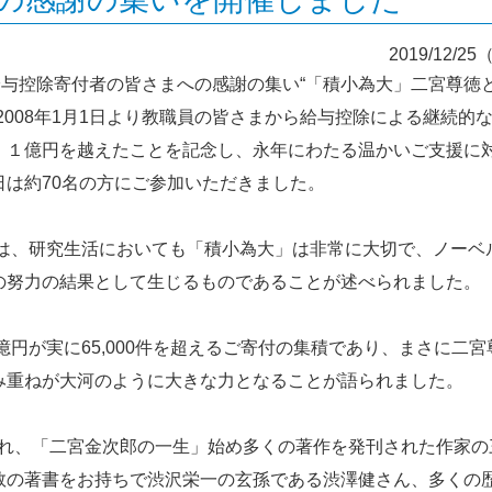
2019/12/2
給与控除寄付者の皆さまへの感謝の集い“「積小為大」二宮尊徳
008年1月1日より教職員の皆さまから給与控除による継続的
、１億円を越えたことを記念し、永年にわたる温かいご支援に
は約70名の方にご参加いただきました。
では、研究生活においても「積小為大」は非常に大切で、ノーベ
の努力の結果として生じるものであることが述べられました。
円が実に65,000件を超えるご寄付の集積であり、まさに二宮
み重ねが大河のように大きな力となることが語られました。
され、「二宮金次郎の一生」始め多くの著作を発刊された作家の
数の著書をお持ちで渋沢栄一の玄孫である渋澤健さん、多くの