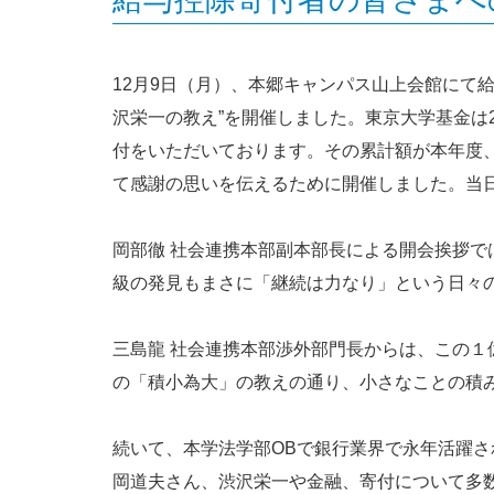
12月9日（月）、本郷キャンパス山上会館にて
沢栄一の教え”を開催しました。東京大学基金は2
付をいただいております。その累計額が本年度
て感謝の思いを伝えるために開催しました。当日
岡部徹 社会連携本部副本部長による開会挨拶
級の発見もまさに「継続は力なり」という日々
三島龍 社会連携本部渉外部門長からは、この１億
の「積小為大」の教えの通り、小さなことの積
続いて、本学法学部OBで銀行業界で永年活躍
岡道夫さん、渋沢栄一や金融、寄付について多