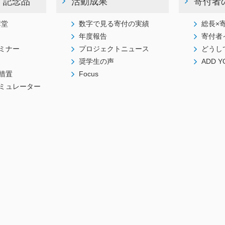
・記念品
活動成果
寄付者
講堂
数字で見る寄付の実績
総長×
年度報告
寄付者
ミナー
プロジェクトニュース
どうし
奨学生の声
ADD Y
措置
Focus
ミュレーター