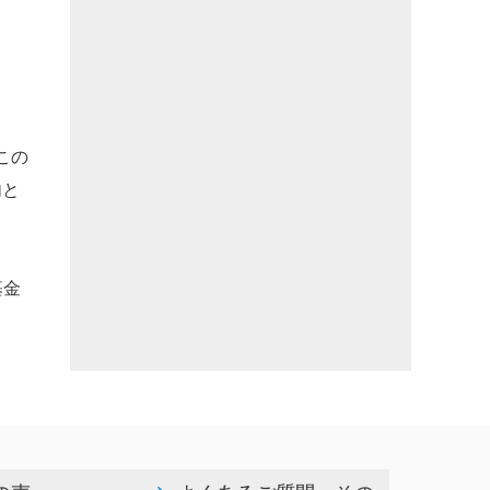
この
内と
基金