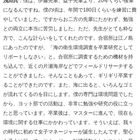
浅田氏
：僕は、伊藤先輩、益子先輩より、20年くらい後輩
になるんですね。僕の頃は、年間で180日くらいを練習に費
やしていました。ですからお二方の先輩にたがわず、勉強
との両立に本当に苦労しました。ただ、先生がとても粋な
方で、こんな計らいをしてくれたのです。合宿所は江ノ島
にあったのですが、「海の衛生環境調査を卒業研究として
リポートしなさい」と。合宿所に調査するための機材を持
ち込んで、近くの片瀬海岸などでフィールドリサーチする
ことができました。そんなこともあって、ギリギリ卒業す
ることができたのです。また、海に出ると、いろんなゴミ
が流れてくるのを目にします。僕の専門は環境問題でした
から、ヨット部での活動は、非常に勉強や研究の役に立っ
たと思っています。卒業後は、マスターに進んで、現在も
環境に関する仕事にかかわっています。そういえば、我々
の時代に初めて女子マネージャーが誕生したんです。聖心