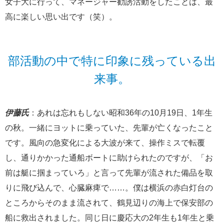
女子大に行って、マネージャー勧誘活動をしたことは、最
高に楽しい思い出です（笑）。
部活動の中で特に印象に残っている出
来事。
伊藤氏
：あれは忘れもしない昭和36年の10月19日、1年生
の秋。一緒にヨットに乗っていた、先輩が亡くなったこと
です。風向の急変化による大波が来て、操作ミスで転覆
し、通りかかった通船ボートに助けられたのですが、「お
前は艇に掴まっていろ」と言って先輩が流された備品を取
りに飛び込んで、心臓麻痺で……。僕は横浜の赤白灯台の
ところからそのまま流されて、鶴見辺りの海上で保安部の
船に救出されました。同じ日に慶応大の2年生も1年生と乗