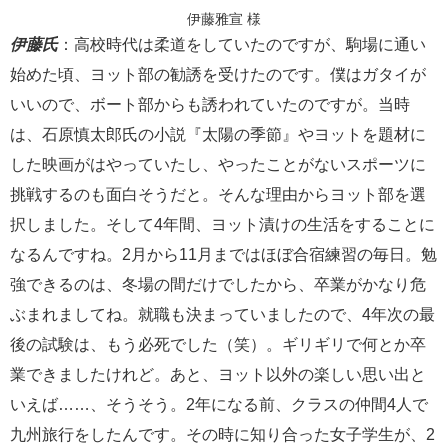
伊藤雅宣 様
伊藤氏
：高校時代は柔道をしていたのですが、駒場に通い
始めた頃、ヨット部の勧誘を受けたのです。僕はガタイが
いいので、ボート部からも誘われていたのですが。当時
は、石原慎太郎氏の小説『太陽の季節』やヨットを題材に
した映画がはやっていたし、やったことがないスポーツに
挑戦するのも面白そうだと。そんな理由からヨット部を選
択しました。そして4年間、ヨット漬けの生活をすることに
なるんですね。2月から11月まではほぼ合宿練習の毎日。勉
強できるのは、冬場の間だけでしたから、卒業がかなり危
ぶまれましてね。就職も決まっていましたので、4年次の最
後の試験は、もう必死でした（笑）。ギリギリで何とか卒
業できましたけれど。あと、ヨット以外の楽しい思い出と
いえば……、そうそう。2年になる前、クラスの仲間4人で
九州旅行をしたんです。その時に知り合った女子学生が、2