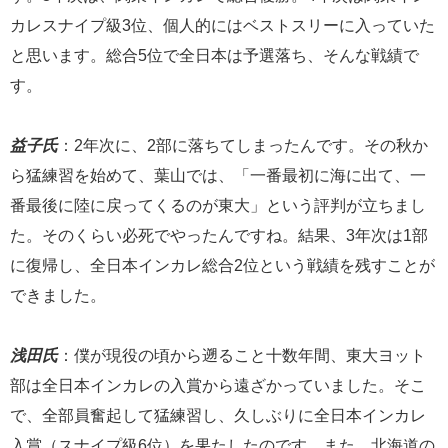
カレスナイプ級3位、個人的にはベストスリーに入っていた
と思います。総合5位で全日本は予選落ち、そんな戦績で
す。
益子氏
：2年次に、2部に落ちてしまったんです。その秋か
ら猛練習を始めて、葉山では、「一番最初に海に出て、一
番最後に陸に戻ってくるのが東大」という評判が立ちまし
た。そのくらい必死でやったんですね。結果、3年次は1部
に復帰し、全日本インカレ総合2位という戦績を残すことが
できました。
浅田氏
：僕が現役の頃から遡ること十数年間、東大ヨット
部は全日本インカレの入賞から遠ざかっていました。そこ
で、全部員奮起して猛練習し、久しぶりに全日本インカレ
入賞（スナイプ級6位）を果たしたのです。また、北海道の