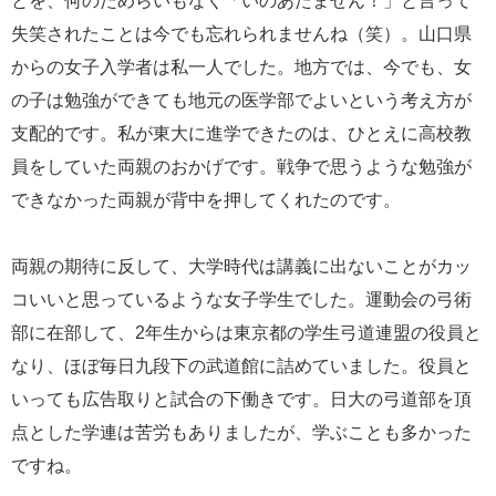
とを、何のためらいもなく「いのあたません！」と言って
失笑されたことは今でも忘れられませんね（笑）。山口県
からの女子入学者は私一人でした。地方では、今でも、女
の子は勉強ができても地元の医学部でよいという考え方が
支配的です。私が東大に進学できたのは、ひとえに高校教
員をしていた両親のおかげです。戦争で思うような勉強が
できなかった両親が背中を押してくれたのです。
両親の期待に反して、大学時代は講義に出ないことがカッ
コいいと思っているような女子学生でした。運動会の弓術
部に在部して、2年生からは東京都の学生弓道連盟の役員と
なり、ほぼ毎日九段下の武道館に詰めていました。役員と
いっても広告取りと試合の下働きです。日大の弓道部を頂
点とした学連は苦労もありましたが、学ぶことも多かった
ですね。