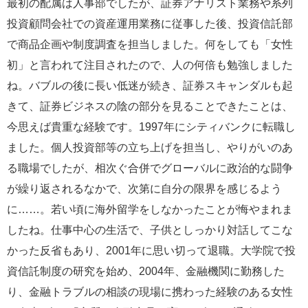
最初の配属は人事部でしたが、証券アナリスト業務や系列
投資顧問会社での資産運用業務に従事した後、投資信託部
で商品企画や制度調査を担当しました。何をしても「女性
初」と言われて注目されたので、人の何倍も勉強しました
ね。バブルの後に長い低迷が続き、証券スキャンダルも起
きて、証券ビジネスの陰の部分を見ることできたことは、
今思えば貴重な経験です。1997年にシティバンクに転職し
ました。個人投資部等の立ち上げを担当し、やりがいのあ
る職場でしたが、相次ぐ合併でグローバルに政治的な闘争
が繰り返されるなかで、次第に自分の限界を感じるよう
に……。若い頃に海外留学をしなかったことが悔やまれま
したね。仕事中心の生活で、子供としっかり対話してこな
かった反省もあり、2001年に思い切って退職。大学院で投
資信託制度の研究を始め、2004年、金融機関に勤務した
り、金融トラブルの相談の現場に携わった経験のある女性