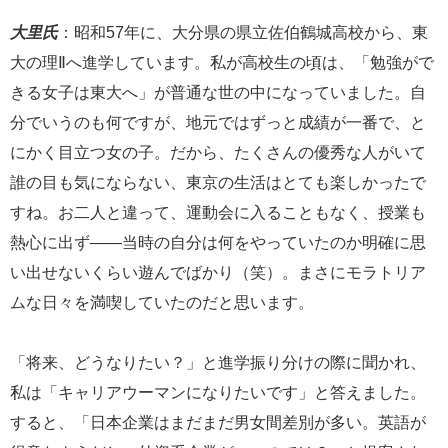
大里氏
：昭和57年に、大分県の県立佐伯鶴城高校から、東
大の理Ⅱへ進学しています。私が高校生の頃は、「勉強がで
きる女子は東大へ」が普通な世の中になっていました。自
分でいうのも何ですが、地元ではずっと成績が一番で、と
にかく目立つ女の子。だから、たくさんの優秀な人がいて
誰の目も気にならない、東京の生活はとても楽しかったで
すね。お二人と違って、運動会に入ることもなく、授業も
熱心に出ず――当時の自分は何をやっていたのか明確に思
い出せないくらい遊んでばかり（笑）。まさにモラトリア
ムな日々を満喫していたのだと思います。
「将来、どうなりたい？」と進学振り分けの際に聞かれ、
私は「キャリアウーマンになりたいです」と答えました。
すると、「日本企業はまだまだ男女間差別が多い。英語が