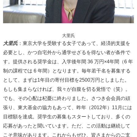
大里氏
大里氏
：東京大学を受験する女子であって、経済的支援を
必要とし、かつ自宅外から通学せざるを得ない者が条件で
す。提供される奨学金は、入学後年間 36 万円×4年間（6 年
制の課程では 6 年間）となります。毎年若干名を募集する
として、まずは1年目の寄付目標を2500万円としました。
もしも集まらなければ、我々が自腹を切る覚悟で（笑）。
でも、その心配は杞憂に終わりました。さつき会会員の頑
張り、東大基金の協力もあって、昨年（2012年）11月には
目標額を達成。奨学生の募集もスタートしており、多くの
応募があったと聞いています。ただ、この活動は継続して
こそ意味があります。これからもぜひ、皆さまからのご支