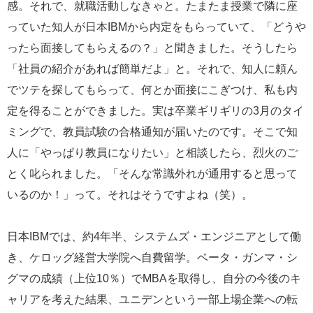
感。それで、就職活動しなきゃと。たまたま授業で隣に座
っていた知人が日本IBMから内定をもらっていて、「どうや
ったら面接してもらえるの？」と聞きました。そうしたら
「社員の紹介があれば簡単だよ」と。それで、知人に頼ん
でツテを探してもらって、何とか面接にこぎつけ、私も内
定を得ることができました。実は卒業ギリギリの3月のタイ
ミングで、教員試験の合格通知が届いたのです。そこで知
人に「やっぱり教員になりたい」と相談したら、烈火のご
とく叱られました。「そんな常識外れが通用すると思って
いるのか！」って。それはそうですよね（笑）。
日本IBMでは、約4年半、システムズ・エンジニアとして働
き、ケロッグ経営大学院へ自費留学。ベータ・ガンマ・シ
グマの成績（上位10％）でMBAを取得し、自分の今後のキ
ャリアを考えた結果、ユニデンという一部上場企業への転