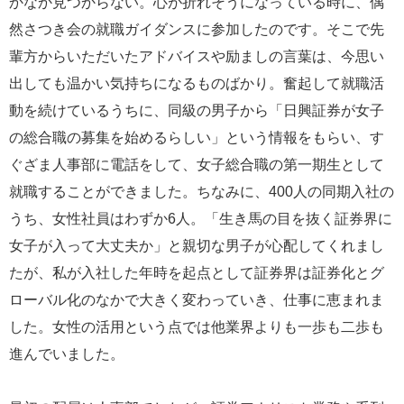
かなか見つからない。心が折れそうになっている時に、偶
然さつき会の就職ガイダンスに参加したのです。そこで先
輩方からいただいたアドバイスや励ましの言葉は、今思い
出しても温かい気持ちになるものばかり。奮起して就職活
動を続けているうちに、同級の男子から「日興証券が女子
の総合職の募集を始めるらしい」という情報をもらい、す
ぐざま人事部に電話をして、女子総合職の第一期生として
就職することができました。ちなみに、400人の同期入社の
うち、女性社員はわずか6人。「生き馬の目を抜く証券界に
女子が入って大丈夫か」と親切な男子が心配してくれまし
たが、私が入社した年時を起点として証券界は証券化とグ
ローバル化のなかで大きく変わっていき、仕事に恵まれま
した。女性の活用という点では他業界よりも一歩も二歩も
進んでいました。