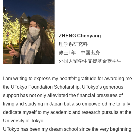
ZHENG Chenyang
理学系研究科
修士1年 中国出身
外国人留学生支援基金奨学生
I am writing to express my heartfelt gratitude for awarding me
the UTokyo Foundation Scholarship. UTokyo’s generous
support has not only alleviated the financial pressures of
living and studying in Japan but also empowered me to fully
dedicate myself to my academic and research pursuits at the
University of Tokyo.
UTokyo has been my dream school since the very beginning