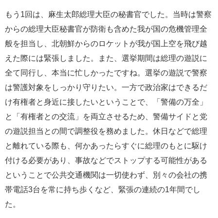
もう1回は、麻生太郎総理大臣の秘書官でした。当時は警察
からの総理大臣秘書官が防衛も含めた我が国の危機管理全
般を担当し、北朝鮮からのロケットが我が国上空を飛び越
えた際には緊張しました。また、選挙期間は総理の遊説に
全て同行し、本当に忙しかったですね。選挙の遊説で警察
は警護対象をしっかり守りたい。一方で政治家はできるだ
け有権者と身近に接したいということで、「警備の万全」
と「有権者との交流」を両立させるため、警備サイドと党
の遊説担当との間で調整役を務めました。休日などで総理
と離れている際も、何かあったらすぐに総理のもとに駆け
付ける必要があり、事故などでストップする可能性がある
ということで公共交通機関は一切使わず、別々の会社の携
帯電話3台を常に持ち歩くなど、緊張の連続の1年間でし
た。