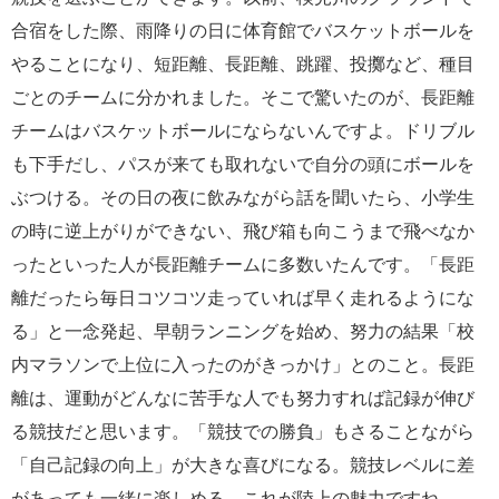
合宿をした際、雨降りの日に体育館でバスケットボールを
やることになり、短距離、長距離、跳躍、投擲など、種目
ごとのチームに分かれました。そこで驚いたのが、長距離
チームはバスケットボールにならないんですよ。ドリブル
も下手だし、パスが来ても取れないで自分の頭にボールを
ぶつける。その日の夜に飲みながら話を聞いたら、小学生
の時に逆上がりができない、飛び箱も向こうまで飛べなか
ったといった人が長距離チームに多数いたんです。「長距
離だったら毎日コツコツ走っていれば早く走れるようにな
る」と一念発起、早朝ランニングを始め、努力の結果「校
内マラソンで上位に入ったのがきっかけ」とのこと。長距
離は、運動がどんなに苦手な人でも努力すれば記録が伸び
る競技だと思います。「競技での勝負」もさることながら
「自己記録の向上」が大きな喜びになる。競技レベルに差
があっても一緒に楽しめる。これが陸上の魅力ですね。