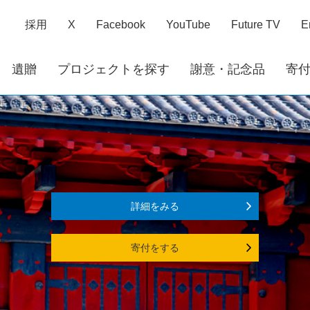
採用
X
Facebook
YouTube
Future TV
E
遺贈
プロジェクトを探す
謝意・記念品
寄
詳細をみる
寄付をする