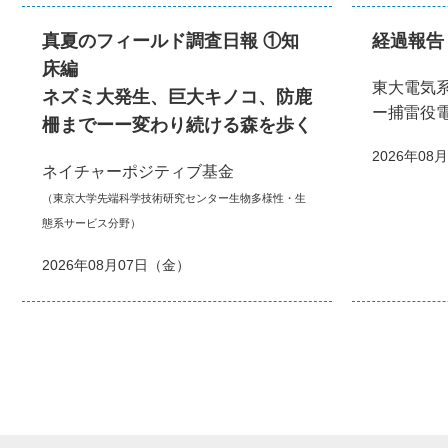
真夏のフィールド調査日報 ①知
経過報告
床編
東大電気
ネズミ大発生、巨大キノコ、防鹿
ー捕雷役
柵までーー変わり続ける森を歩く
2026年08
ネイチャーポジティブ基金
（東京大学先端科学技術研究センター生物多様性・生
態系サービス分野）
2026年08月07日（金）