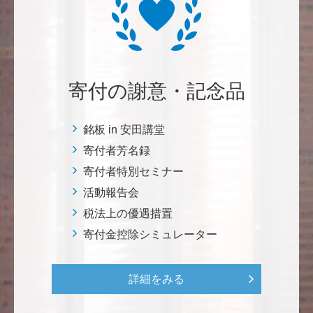
自身の高齢化とともに、障害のある方の苦労がよく理
解できるようになりました。パンフに出ている「重た
いドアの自動ドア化あるいは開閉しやすい折り戸化」
をはじめとして、身近なことでやらなければならない
ことはたくさんあると思います。お役に立てれば幸甚
です。 <障害のある学生や研究者の活躍応援基金>
寄付の謝意・記念品
恵良 道信
銘板 in 安田講堂
リベラルアーツとしての経済学をさらに発展させて 下
寄付者芳名録
さい。 <経済学研究科・経済学部支援基金>
寄付者特別セミナー
活動報告会
紺野 邦昭
税法上の優遇措置
若い方々のために「イノベーションを産む奇跡の海、
寄付金控除シミュレーター
世界のISAKI」を実現し、日本を、そして世界をリー
ドして下さい。 <マリン・フロンティア・サイエン
ス・プロジェクト（三崎臨海実験所）>
詳細をみる