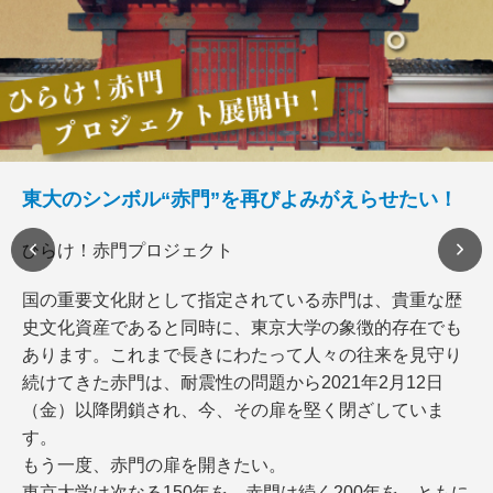
東大のシンボル“赤門”を再びよみがえらせたい！
ひらけ！赤門プロジェクト
国の重要文化財として指定されている赤門は、貴重な歴
史文化資産であると同時に、東京大学の象徴的存在でも
あります。これまで長きにわたって人々の往来を見守り
続けてきた赤門は、耐震性の問題から2021年2月12日
（金）以降閉鎖され、今、その扉を堅く閉ざしていま
す。
もう一度、赤門の扉を開きたい。
東京大学は次なる150年を、赤門は続く200年を、ともに