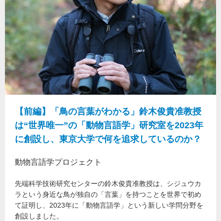
【前編】「鳥の言葉がわかる」鈴木俊貴准教授
は“世界唯一”の「動物言語学」研究室を2023年
に創設し、東京大学で何を追求しているのか？
動物言語学プロジェクト
先端科学技術研究センターの鈴木俊貴准教授は、シジュウカ
ラという身近な鳥が独自の「言葉」を持つことを世界で初め
て証明し、2023年に「動物言語学」という新しい学問分野を
創設しました。