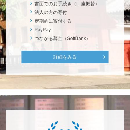
ろから始まりました。この社会でますますコンピュー
書面でのお手続き（口座振替）
タ科学の力が発揮されるよう祈念して、支援いたしま
法人の方の寄付
す。 <コンピュータサイエンス教育支援基金>
定期的に寄付する
PayPay
三好 弘晃
つながる募金（SoftBank）
世界に貢献を！
詳細をみる
鈴木 淳
微力ながら後輩のみなさんのご活躍を期待してます！
<ラクロス部>
田畑 和樹
対校戦勝利、インカレ優勝目指して頑張ってくださ
い！ <漕艇部>
紺野 邦昭