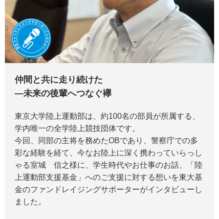
仲間と共に走り続けた
―未来の後輩へつなぐ襷
東京大学陸上運動部は、約100名の部員が所属する、
学内唯一の全学陸上競技団体です。
今回、同部の主将を務めたOBであり、警察庁での多
彩な経験を経て、今なお陸上に深く携わっていらっし
ゃる室城 信之様に、学生時代やお仕事のお話、「陸
上運動部支援基金」へのご支援に対する想いを東大基
金のファンドレイジングサポーターがインタビューし
ました。