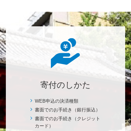
********
美味しいお寿司、刺身、美味しい魚、美味しい日本
米、酢飯 世界中の人々の舌を魅了している これから
も未来永劫 美味しいお寿司、刺身、日本米を子供た
ち、孫たち、子々孫々へ <国際水産研究教育基金>
荒木 雅子
イタリアと日本が協力して頑張っている壮大な発掘調
査プロジェクト。 歴史的な発見があることを期待しま
寄付のしかた
す。募金することにより、私自身も参加しているよう
な気持ちです。 <ソンマ・ヴェスヴィアーナ発掘調査
プロジェクト>
WEB申込の決済種類
書面でのお手続き（銀行振込）
株式会社Ｌｅｇａｌｓｃａｐｅ
書面でのお手続き（クレジット
当社は、IS・CSで学んだ知見を法領域に応用するとこ
カード）