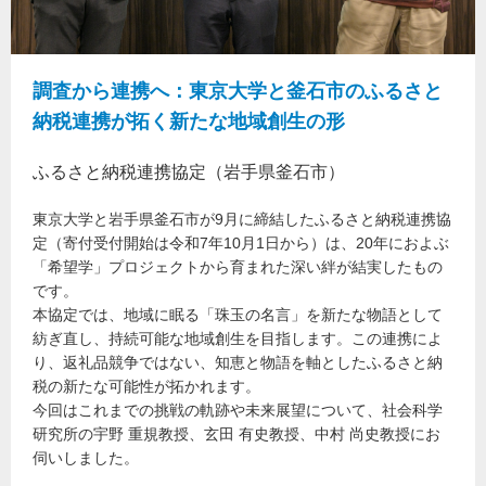
調査から連携へ：東京大学と釜石市のふるさと
納税連携が拓く新たな地域創生の形
ふるさと納税連携協定（岩手県釜石市）
東京大学と岩手県釜石市が9月に締結したふるさと納税連携協
定（寄付受付開始は令和7年10月1日から）は、20年におよぶ
「希望学」プロジェクトから育まれた深い絆が結実したもの
です。
本協定では、地域に眠る「珠玉の名言」を新たな物語として
紡ぎ直し、持続可能な地域創生を目指します。この連携によ
り、返礼品競争ではない、知恵と物語を軸としたふるさと納
税の新たな可能性が拓かれます。
今回はこれまでの挑戦の軌跡や未来展望について、社会科学
研究所の宇野 重規教授、玄田 有史教授、中村 尚史教授にお
伺いしました。