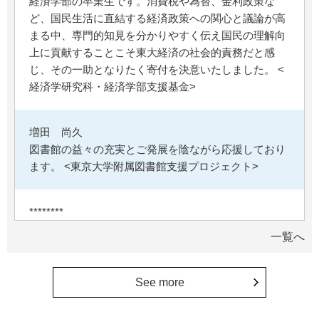
経済学部の卒業生です。消費税や為替、金利政策な
ど、国民生活に直結する経済政策への関心と議論が高
まる中、専門的知見を分かりやすく伝え国民の理解向
上に貢献することこそ東大経済の社会的責務だと感
じ、その一助となりたく寄付を決意いたしました。 <
経済学研究科・経済学部支援基金>
増田 尚久
図書館の益々の充実とご発展を陰ながら応援しており
ます。 <東京大学附属図書館支援プロジェクト>
********
植物は、実は植物同士全世界の植物で繋がっている。
一覧へ
植物が未来に繋がっている。 地球や室内の空気清浄、
浄化作用を行っていて、綺麗クリーンにしてくれてい
る。 植物、素晴らしい。 世界の学会でも、子供たち
See more
にも、植物の素晴らしさ、凄さを伝えていってほし
い。 後世、子供たちにも、３千年後も