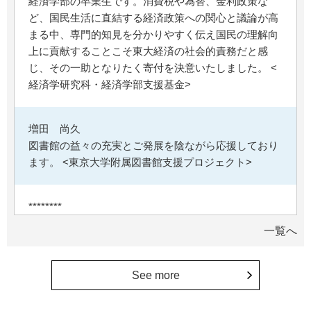
経済学部の卒業生です。消費税や為替、金利政策な
ど、国民生活に直結する経済政策への関心と議論が高
まる中、専門的知見を分かりやすく伝え国民の理解向
上に貢献することこそ東大経済の社会的責務だと感
じ、その一助となりたく寄付を決意いたしました。 <
経済学研究科・経済学部支援基金>
増田 尚久
図書館の益々の充実とご発展を陰ながら応援しており
ます。 <東京大学附属図書館支援プロジェクト>
********
植物は、実は植物同士全世界の植物で繋がっている。
一覧へ
植物が未来に繋がっている。 地球や室内の空気清浄、
浄化作用を行っていて、綺麗クリーンにしてくれてい
る。 植物、素晴らしい。 世界の学会でも、子供たち
See more
にも、植物の素晴らしさ、凄さを伝えていってほし
い。 後世、子供たちにも、３千年後も