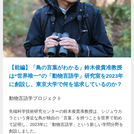
【前編】「鳥の言葉がわかる」鈴木俊貴准教授
は“世界唯一”の「動物言語学」研究室を2023年
に創設し、東京大学で何を追求しているのか？
動物言語学プロジェクト
先端科学技術研究センターの鈴木俊貴准教授は、シジュウカ
ラという身近な鳥が独自の「言葉」を持つことを世界で初め
て証明し、2023年に「動物言語学」という新しい学問分野を
創設しました。