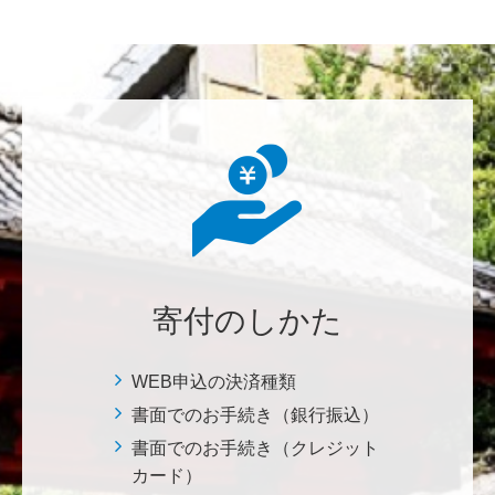
********
美味しいお寿司、刺身、美味しい魚、美味しい日本
米、酢飯 世界中の人々の舌を魅了している これから
も未来永劫 美味しいお寿司、刺身、日本米を子供た
ち、孫たち、子々孫々へ <国際水産研究教育基金>
荒木 雅子
イタリアと日本が協力して頑張っている壮大な発掘調
査プロジェクト。 歴史的な発見があることを期待しま
寄付のしかた
す。募金することにより、私自身も参加しているよう
な気持ちです。 <ソンマ・ヴェスヴィアーナ発掘調査
プロジェクト>
WEB申込の決済種類
書面でのお手続き（銀行振込）
株式会社Ｌｅｇａｌｓｃａｐｅ
書面でのお手続き（クレジット
当社は、IS・CSで学んだ知見を法領域に応用するとこ
カード）