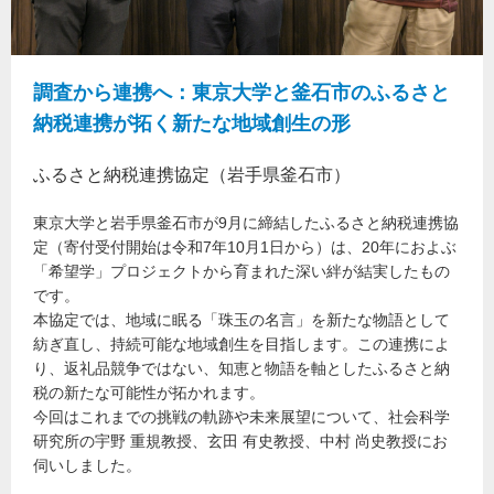
調査から連携へ：東京大学と釜石市のふるさと
納税連携が拓く新たな地域創生の形
ふるさと納税連携協定（岩手県釜石市）
東京大学と岩手県釜石市が9月に締結したふるさと納税連携協
定（寄付受付開始は令和7年10月1日から）は、20年におよぶ
「希望学」プロジェクトから育まれた深い絆が結実したもの
です。
本協定では、地域に眠る「珠玉の名言」を新たな物語として
紡ぎ直し、持続可能な地域創生を目指します。この連携によ
り、返礼品競争ではない、知恵と物語を軸としたふるさと納
税の新たな可能性が拓かれます。
今回はこれまでの挑戦の軌跡や未来展望について、社会科学
研究所の宇野 重規教授、玄田 有史教授、中村 尚史教授にお
伺いしました。