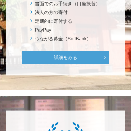
ろから始まりました。この社会でますますコンピュー
書面でのお手続き（口座振替）
タ科学の力が発揮されるよう祈念して、支援いたしま
法人の方の寄付
す。 <コンピュータサイエンス教育支援基金>
定期的に寄付する
PayPay
三好 弘晃
つながる募金（SoftBank）
世界に貢献を！
詳細をみる
鈴木 淳
微力ながら後輩のみなさんのご活躍を期待してます！
<ラクロス部>
田畑 和樹
対校戦勝利、インカレ優勝目指して頑張ってくださ
い！ <漕艇部>
紺野 邦昭