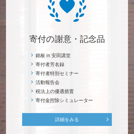
自身の高齢化とともに、障害のある方の苦労がよく理
解できるようになりました。パンフに出ている「重た
いドアの自動ドア化あるいは開閉しやすい折り戸化」
をはじめとして、身近なことでやらなければならない
ことはたくさんあると思います。お役に立てれば幸甚
です。 <障害のある学生や研究者の活躍応援基金>
寄付の謝意・記念品
恵良 道信
銘板 in 安田講堂
リベラルアーツとしての経済学をさらに発展させて 下
寄付者芳名録
さい。 <経済学研究科・経済学部支援基金>
寄付者特別セミナー
活動報告会
紺野 邦昭
税法上の優遇措置
若い方々のために「イノベーションを産む奇跡の海、
寄付金控除シミュレーター
世界のISAKI」を実現し、日本を、そして世界をリー
ドして下さい。 <マリン・フロンティア・サイエン
ス・プロジェクト（三崎臨海実験所）>
詳細をみる