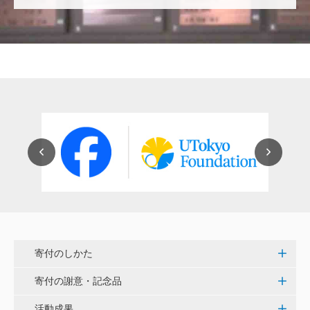
穴吹 善範
昨春に開催された小石川植物園の観桜会は素晴らし
く、小石川植物園の維持発展に少しでも寄与できれば
と考えています。
大澤 彰弘
少額ではございますが、今後の動物医療の発展にご活
用いただけると幸いです。 <東京大学動物医療センタ
ー未来基金（東大VMC基金）>
花之内 健仁
伝統ある赤門に貢献できるまたとない企画に参加でき
嬉しく思います。 <ひらけ！赤門プロジェクト>
寄付のしかた
劉 晨熙
寄付の謝意・記念品
白石流司、その始まりを赤門に。 <ひらけ！赤門プロ
ジェクト>
活動成果