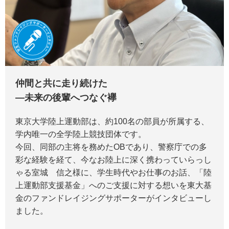
仲間と共に走り続けた
―未来の後輩へつなぐ襷
東京大学陸上運動部は、約100名の部員が所属する、
学内唯一の全学陸上競技団体です。
今回、同部の主将を務めたOBであり、警察庁での多
彩な経験を経て、今なお陸上に深く携わっていらっし
ゃる室城 信之様に、学生時代やお仕事のお話、「陸
上運動部支援基金」へのご支援に対する想いを東大基
金のファンドレイジングサポーターがインタビューし
ました。