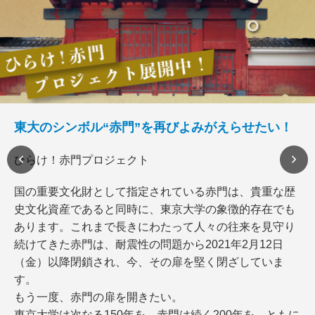
東大のシンボル“赤門”を再びよみがえらせたい！
ひらけ！赤門プロジェクト
国の重要文化財として指定されている赤門は、貴重な歴
史文化資産であると同時に、東京大学の象徴的存在でも
あります。これまで長きにわたって人々の往来を見守り
続けてきた赤門は、耐震性の問題から2021年2月12日
（金）以降閉鎖され、今、その扉を堅く閉ざしていま
す。
もう一度、赤門の扉を開きたい。
東京大学は次なる150年を、赤門は続く200年を、ともに