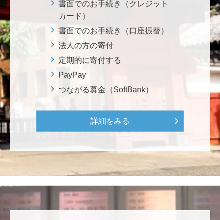
株式会社Ｌｅｇａｌｓｃａｐｅ
書面でのお手続き（クレジット
当社は、IS・CSで学んだ知見を法領域に応用するとこ
カード）
ろから始まりました。この社会でますますコンピュー
書面でのお手続き（口座振替）
タ科学の力が発揮されるよう祈念して、支援いたしま
法人の方の寄付
す。 <コンピュータサイエンス教育支援基金>
定期的に寄付する
PayPay
三好 弘晃
つながる募金（SoftBank）
世界に貢献を！
詳細をみる
鈴木 淳
微力ながら後輩のみなさんのご活躍を期待してます！
<ラクロス部>
田畑 和樹
対校戦勝利、インカレ優勝目指して頑張ってくださ
い！ <漕艇部>