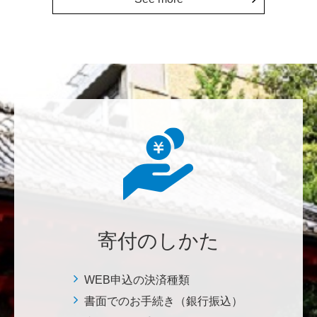
にも、植物の素晴らしさ、凄さを伝えていってほし
い。 後世、子供たちにも、３千年後も
********
美味しいお寿司、刺身、美味しい魚、美味しい日本
米、酢飯 世界中の人々の舌を魅了している これから
も未来永劫 美味しいお寿司、刺身、日本米を子供た
ち、孫たち、子々孫々へ <国際水産研究教育基金>
荒木 雅子
イタリアと日本が協力して頑張っている壮大な発掘調
査プロジェクト。 歴史的な発見があることを期待しま
寄付のしかた
す。募金することにより、私自身も参加しているよう
な気持ちです。 <ソンマ・ヴェスヴィアーナ発掘調査
プロジェクト>
WEB申込の決済種類
書面でのお手続き（銀行振込）