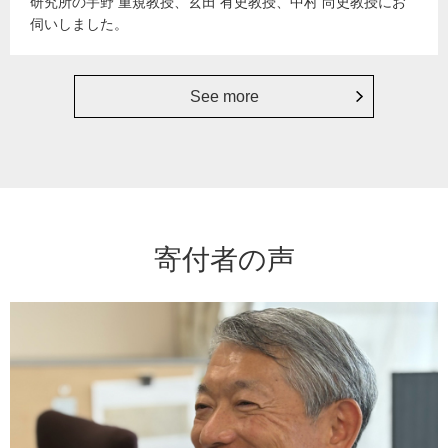
研究所の宇野 重規教授、玄田 有史教授、中村 尚史教授にお
伺いしました。
See more
寄付者の声