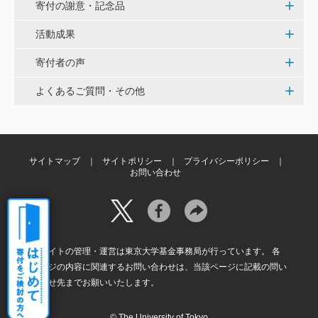
寄付の謝意・記念品
白石流司、その始まりを赤門に。 <ひらけ！赤門プロ
ジェクト>
活動成果
寄付者の声
株式会社ペイ・フォワード
よくあるご質問・その他
夢や目標を叶えるために本気で挑戦する、イキイキと
輝く子供達が全国に増えますように。 <ひらけ！赤門
プロジェクト>
サイトマップ
サイトポリシー
プライバシーポリシー
佐小 千恵美
お問い合わせ
学生時代にくぐった懐かしい赤門の復活を楽しみにし
ています。 <ひらけ！赤門プロジェクト>
本サイトの管理・運営は東京大学基金事務局が行っています。 各
ページの内容に関連するお問い合わせは、当該ページに記載の問い
合わせ先までお願いいたします。
© The University of Tokyo