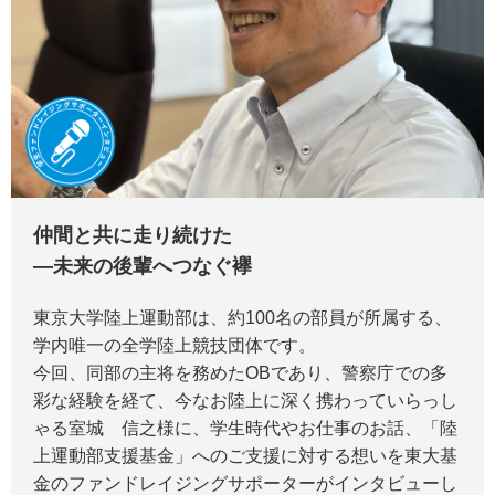
仲間と共に走り続けた
―未来の後輩へつなぐ襷
東京大学陸上運動部は、約100名の部員が所属する、
学内唯一の全学陸上競技団体です。
今回、同部の主将を務めたOBであり、警察庁での多
彩な経験を経て、今なお陸上に深く携わっていらっし
ゃる室城 信之様に、学生時代やお仕事のお話、「陸
上運動部支援基金」へのご支援に対する想いを東大基
金のファンドレイジングサポーターがインタビューし