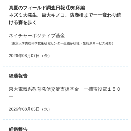
真夏のフィールド調査日報 ①知床編
ネズミ大発生、巨大キノコ、防鹿柵までーー変わり続
ける森を歩く
ネイチャーポジティブ基金
（東京大学先端科学技術研究センター生物多様性・生態系サービス分野）
2026年08月07日（金）
経過報告
東大電気系教育発信交流支援基金 ー捕雷役電１５０
ー
2026年08月05日（水）
経過報告