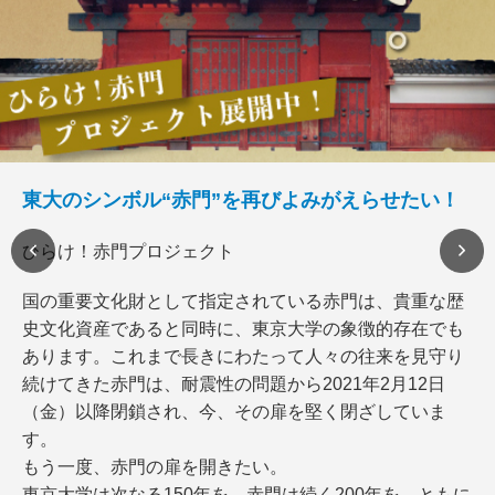
東大のシンボル“赤門”を再びよみがえらせたい！
ひらけ！赤門プロジェクト
国の重要文化財として指定されている赤門は、貴重な歴
史文化資産であると同時に、東京大学の象徴的存在でも
あります。これまで長きにわたって人々の往来を見守り
続けてきた赤門は、耐震性の問題から2021年2月12日
（金）以降閉鎖され、今、その扉を堅く閉ざしていま
す。
もう一度、赤門の扉を開きたい。
東京大学は次なる150年を、赤門は続く200年を、ともに