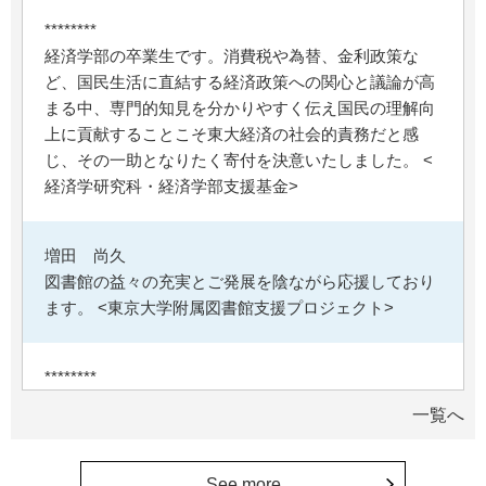
********
経済学部の卒業生です。消費税や為替、金利政策な
ど、国民生活に直結する経済政策への関心と議論が高
まる中、専門的知見を分かりやすく伝え国民の理解向
上に貢献することこそ東大経済の社会的責務だと感
じ、その一助となりたく寄付を決意いたしました。 <
経済学研究科・経済学部支援基金>
増田 尚久
図書館の益々の充実とご発展を陰ながら応援しており
ます。 <東京大学附属図書館支援プロジェクト>
********
植物は、実は植物同士全世界の植物で繋がっている。
一覧へ
植物が未来に繋がっている。 地球や室内の空気清浄、
浄化作用を行っていて、綺麗クリーンにしてくれてい
る。 植物、素晴らしい。 世界の学会でも、子供たち
See more