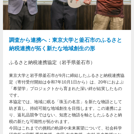
調査から連携へ：東京大学と釜石市のふるさと
納税連携が拓く新たな地域創生の形
ふるさと納税連携協定（岩手県釜石市）
東京大学と岩手県釜石市が9月に締結したふるさと納税連携協
定（寄付受付開始は令和7年10月1日から）は、20年におよぶ
「希望学」プロジェクトから育まれた深い絆が結実したもの
です。
本協定では、地域に眠る「珠玉の名言」を新たな物語として
紡ぎ直し、持続可能な地域創生を目指します。この連携によ
り、返礼品競争ではない、知恵と物語を軸としたふるさと納
税の新たな可能性が拓かれます。
今回はこれまでの挑戦の軌跡や未来展望について、社会科学