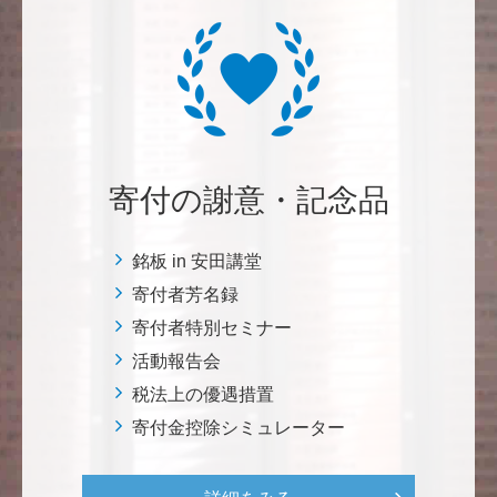
紺野 邦昭
自身の高齢化とともに、障害のある方の苦労がよく理
解できるようになりました。パンフに出ている「重た
いドアの自動ドア化あるいは開閉しやすい折り戸化」
をはじめとして、身近なことでやらなければならない
ことはたくさんあると思います。お役に立てれば幸甚
です。 <障害のある学生や研究者の活躍応援基金>
寄付の謝意・記念品
恵良 道信
銘板 in 安田講堂
リベラルアーツとしての経済学をさらに発展させて 下
寄付者芳名録
さい。 <経済学研究科・経済学部支援基金>
寄付者特別セミナー
活動報告会
紺野 邦昭
税法上の優遇措置
若い方々のために「イノベーションを産む奇跡の海、
寄付金控除シミュレーター
世界のISAKI」を実現し、日本を、そして世界をリー
ドして下さい。 <マリン・フロンティア・サイエン
ス・プロジェクト（三崎臨海実験所）>