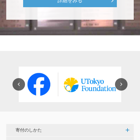
詳細をみる
穴吹 善範
昨春に開催された小石川植物園の観桜会は素晴らし
く、小石川植物園の維持発展に少しでも寄与できれば
と考えています。
大澤 彰弘
少額ではございますが、今後の動物医療の発展にご活
用いただけると幸いです。 <東京大学動物医療センタ
ー未来基金（東大VMC基金）>
花之内 健仁
伝統ある赤門に貢献できるまたとない企画に参加でき
嬉しく思います。 <ひらけ！赤門プロジェクト>
寄付のしかた
劉 晨熙