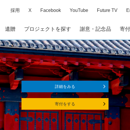
採用
X
Facebook
YouTube
Future TV
E
遺贈
プロジェクトを探す
謝意・記念品
寄
詳細をみる
寄付をする