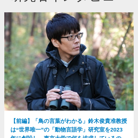
【前編】「鳥の言葉がわかる」鈴木俊貴准教授
は“世界唯一”の「動物言語学」研究室を2023