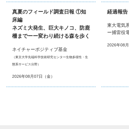
真夏のフィールド調査日報 ①知
経過報告
床編
東大電気
ネズミ大発生、巨大キノコ、防鹿
ー捕雷役
柵までーー変わり続ける森を歩く
2026年08
ネイチャーポジティブ基金
（東京大学先端科学技術研究センター生物多様性・生
態系サービス分野）
2026年08月07日（金）