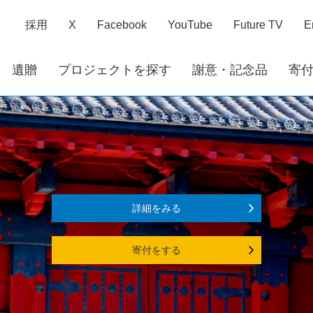
採用
X
Facebook
YouTube
Future TV
E
遺贈
プロジェクトを探す
謝意・記念品
寄
詳細をみる
寄付をする