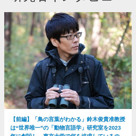
【前編】「鳥の言葉がわかる」鈴木俊貴准教授
は“世界唯一”の「動物言語学」研究室を2023