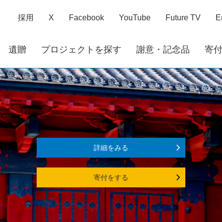
採用
X
Facebook
YouTube
Future TV
E
遺贈
プロジェクトを探す
謝意・記念品
寄
詳細をみる
寄付をする