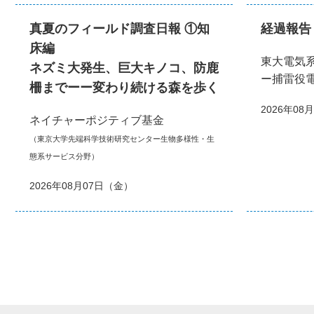
真夏のフィールド調査日報 ①知
経過報告
床編
東大電気
ネズミ大発生、巨大キノコ、防鹿
ー捕雷役
柵までーー変わり続ける森を歩く
2026年08
ネイチャーポジティブ基金
（東京大学先端科学技術研究センター生物多様性・生
態系サービス分野）
2026年08月07日（金）