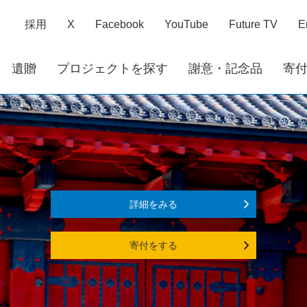
採用
X
Facebook
YouTube
Future TV
E
遺贈
プロジェクトを探す
謝意・記念品
寄
詳細をみる
寄付をする