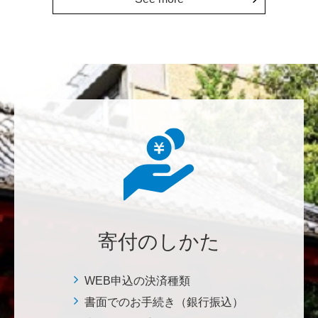
上に貢献することこそ東大経済の社会的責務だと感
じ、その一助となりたく寄付を決意いたしました。 <
経済学研究科・経済学部支援基金>
増田 尚久
図書館の益々の充実とご発展を陰ながら応援しており
ます。 <東京大学附属図書館支援プロジェクト>
********
植物は、実は植物同士全世界の植物で繋がっている。
植物が未来に繋がっている。 地球や室内の空気清浄、
浄化作用を行っていて、綺麗クリーンにしてくれてい
寄付のしかた
る。 植物、素晴らしい。 世界の学会でも、子供たち
にも、植物の素晴らしさ、凄さを伝えていってほし
い。 後世、子供たちにも、３千年後も
WEB申込の決済種類
書面でのお手続き（銀行振込）