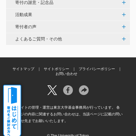
く、小石川植物園の維持発展に少しでも寄与できれば
寄付の謝意・記念品
と考えています。
活動成果
寄付者の声
大澤 彰弘
少額ではございますが、今後の動物医療の発展にご活
よくあるご質問・その他
用いただけると幸いです。 <東京大学動物医療センタ
ー未来基金（東大VMC基金）>
花之内 健仁
サイトマップ
サイトポリシー
プライバシーポリシー
お問い合わせ
伝統ある赤門に貢献できるまたとない企画に参加でき
嬉しく思います。 <ひらけ！赤門プロジェクト>
劉 晨熙
本サイトの管理・運営は東京大学基金事務局が行っています。 各
白石流司、その始まりを赤門に。 <ひらけ！赤門プロ
ページの内容に関連するお問い合わせは、当該ページに記載の問い
ジェクト>
合わせ先までお願いいたします。
© The University of Tokyo