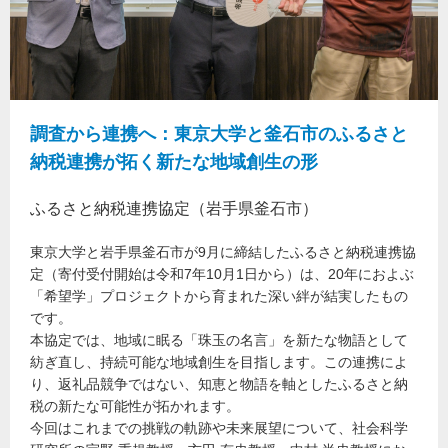
調査から連携へ：東京大学と釜石市のふるさと
納税連携が拓く新たな地域創生の形
ふるさと納税連携協定（岩手県釜石市）
東京大学と岩手県釜石市が9月に締結したふるさと納税連携協
定（寄付受付開始は令和7年10月1日から）は、20年におよぶ
「希望学」プロジェクトから育まれた深い絆が結実したもの
です。
本協定では、地域に眠る「珠玉の名言」を新たな物語として
紡ぎ直し、持続可能な地域創生を目指します。この連携によ
り、返礼品競争ではない、知恵と物語を軸としたふるさと納
税の新たな可能性が拓かれます。
今回はこれまでの挑戦の軌跡や未来展望について、社会科学