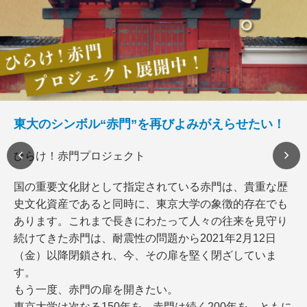
東大のシンボル“赤門”を再びよみがえらせたい！
ひらけ！赤門プロジェクト
国の重要文化財として指定されている赤門は、貴重な歴
史文化資産であると同時に、東京大学の象徴的存在でも
あります。これまで長きにわたって人々の往来を見守り
続けてきた赤門は、耐震性の問題から2021年2月12日
（金）以降閉鎖され、今、その扉を堅く閉ざしていま
す。
もう一度、赤門の扉を開きたい。
東京大学は次なる150年を、赤門は続く200年を、ともに