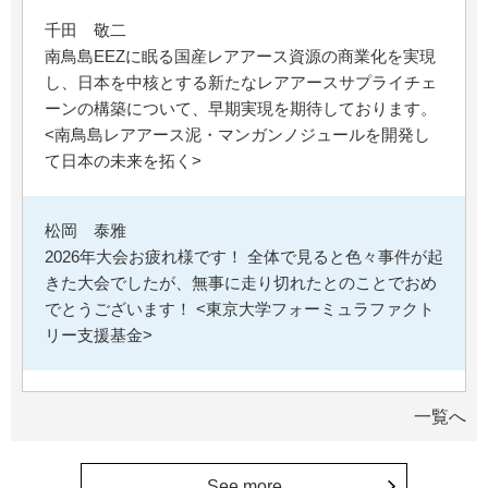
千田 敬二
南鳥島EEZに眠る国産レアアース資源の商業化を実現
し、日本を中核とする新たなレアアースサプライチェ
ーンの構築について、早期実現を期待しております。
<南鳥島レアアース泥・マンガンノジュールを開発し
て日本の未来を拓く>
松岡 泰雅
2026年大会お疲れ様です！ 全体で見ると色々事件が起
きた大会でしたが、無事に走り切れたとのことでおめ
でとうございます！ <東京大学フォーミュラファクト
リー支援基金>
********
一覧へ
経済学部の卒業生です。消費税や為替、金利政策な
ど、国民生活に直結する経済政策への関心と議論が高
まる中、専門的知見を分かりやすく伝え国民の理解向
See more