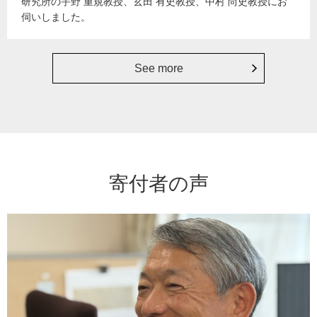
研究所の宇野 重規教授、玄田 有史教授、中村 尚史教授にお
伺いしました。
See more
寄付者の声