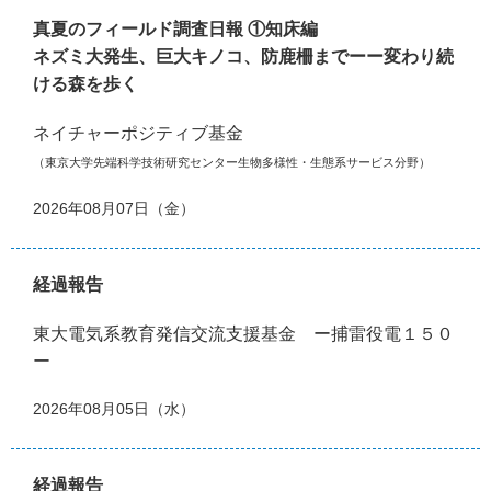
真夏のフィールド調査日報 ①知床編
ネズミ大発生、巨大キノコ、防鹿柵までーー変わり続
ける森を歩く
ネイチャーポジティブ基金
（東京大学先端科学技術研究センター生物多様性・生態系サービス分野）
2026年08月07日（金）
経過報告
東大電気系教育発信交流支援基金 ー捕雷役電１５０
ー
2026年08月05日（水）
経過報告