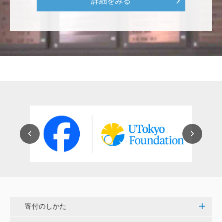
詳細をみる
をはじめとして、身近なことでやらなければならない
ことはたくさんあると思います。お役に立てれば幸甚
です。 <障害のある学生や研究者の活躍応援基金>
恵良 道信
リベラルアーツとしての経済学をさらに発展させて 下
さい。 <経済学研究科・経済学部支援基金>
紺野 邦昭
若い方々のために「イノベーションを産む奇跡の海、
世界のISAKI」を実現し、日本を、そして世界をリー
ドして下さい。 <マリン・フロンティア・サイエン
ス・プロジェクト（三崎臨海実験所）>
穴吹 善範
寄付のしかた
昨春に開催された小石川植物園の観桜会は素晴らし