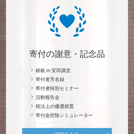
三好 弘晃
世界に貢献を！
鈴木 淳
微力ながら後輩のみなさんのご活躍を期待してます！
寄付の謝意・記念品
<ラクロス部>
銘板 in 安田講堂
田畑 和樹
寄付者芳名録
対校戦勝利、インカレ優勝目指して頑張ってくださ
寄付者特別セミナー
い！ <漕艇部>
活動報告会
税法上の優遇措置
紺野 邦昭
寄付金控除シミュレーター
自身の高齢化とともに、障害のある方の苦労がよく理
解できるようになりました。パンフに出ている「重た
いドアの自動ドア化あるいは開閉しやすい折り戸化」