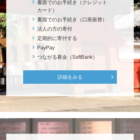
********
書面でのお手続き（クレジット
美味しいお寿司、刺身、美味しい魚、美味しい日本
カード）
米、酢飯 世界中の人々の舌を魅了している これから
書面でのお手続き（口座振替）
も未来永劫 美味しいお寿司、刺身、日本米を子供た
法人の方の寄付
ち、孫たち、子々孫々へ <国際水産研究教育基金>
定期的に寄付する
PayPay
荒木 雅子
つながる募金（SoftBank）
イタリアと日本が協力して頑張っている壮大な発掘調
査プロジェクト。 歴史的な発見があることを期待しま
す。募金することにより、私自身も参加しているよう
詳細をみる
な気持ちです。 <ソンマ・ヴェスヴィアーナ発掘調査
プロジェクト>
株式会社Ｌｅｇａｌｓｃａｐｅ
当社は、IS・CSで学んだ知見を法領域に応用するとこ
ろから始まりました。この社会でますますコンピュー
タ科学の力が発揮されるよう祈念して、支援いたしま
す。 <コンピュータサイエンス教育支援基金>