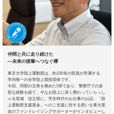
仲間と共に走り続けた
―未来の後輩へつなぐ襷
東京大学陸上運動部は、約100名の部員が所属する、
学内唯一の全学陸上競技団体です。
今回、同部の主将を務めたOBであり、警察庁での多
彩な経験を経て、今なお陸上に深く携わっていらっし
ゃる室城 信之様に、学生時代やお仕事のお話、「陸
上運動部支援基金」へのご支援に対する想いを東大基
金のファンドレイジングサポーターがインタビューし