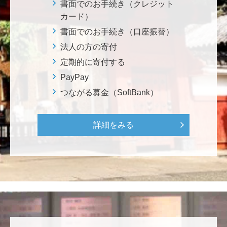
イタリアと日本が協力して頑張っている壮大な発掘調
書面でのお手続き（クレジット
査プロジェクト。 歴史的な発見があることを期待しま
カード）
す。募金することにより、私自身も参加しているよう
書面でのお手続き（口座振替）
な気持ちです。 <ソンマ・ヴェスヴィアーナ発掘調査
法人の方の寄付
プロジェクト>
定期的に寄付する
PayPay
株式会社Ｌｅｇａｌｓｃａｐｅ
つながる募金（SoftBank）
当社は、IS・CSで学んだ知見を法領域に応用するとこ
ろから始まりました。この社会でますますコンピュー
タ科学の力が発揮されるよう祈念して、支援いたしま
詳細をみる
す。 <コンピュータサイエンス教育支援基金>
三好 弘晃
世界に貢献を！
鈴木 淳
微力ながら後輩のみなさんのご活躍を期待してます！