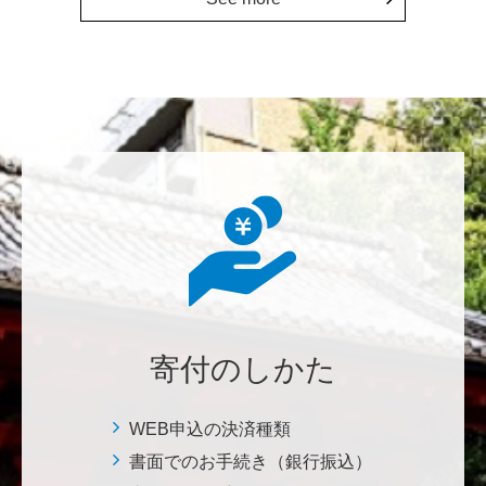
********
植物は、実は植物同士全世界の植物で繋がっている。
植物が未来に繋がっている。 地球や室内の空気清浄、
浄化作用を行っていて、綺麗クリーンにしてくれてい
る。 植物、素晴らしい。 世界の学会でも、子供たち
にも、植物の素晴らしさ、凄さを伝えていってほし
い。 後世、子供たちにも、３千年後も
********
美味しいお寿司、刺身、美味しい魚、美味しい日本
米、酢飯 世界中の人々の舌を魅了している これから
寄付のしかた
も未来永劫 美味しいお寿司、刺身、日本米を子供た
ち、孫たち、子々孫々へ <国際水産研究教育基金>
WEB申込の決済種類
書面でのお手続き（銀行振込）
荒木 雅子