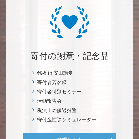
<ラクロス部>
田畑 和樹
対校戦勝利、インカレ優勝目指して頑張ってくださ
い！ <漕艇部>
寄付の謝意・記念品
紺野 邦昭
自身の高齢化とともに、障害のある方の苦労がよく理
解できるようになりました。パンフに出ている「重た
銘板 in 安田講堂
いドアの自動ドア化あるいは開閉しやすい折り戸化」
寄付者芳名録
をはじめとして、身近なことでやらなければならない
寄付者特別セミナー
ことはたくさんあると思います。お役に立てれば幸甚
活動報告会
です。 <障害のある学生や研究者の活躍応援基金>
税法上の優遇措置
寄付金控除シミュレーター
恵良 道信
リベラルアーツとしての経済学をさらに発展させて 下
さい。 <経済学研究科・経済学部支援基金>