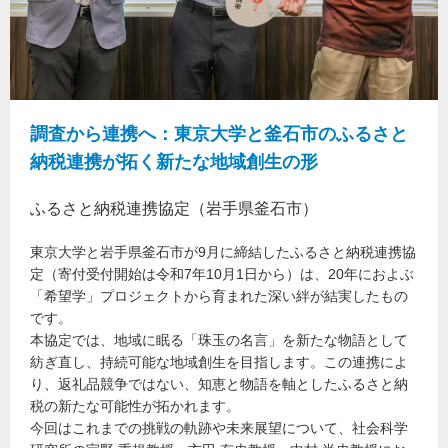
調査から連携へ：東京大学と釜石市のふるさと
納税連携が拓く新たな地域創生の形
ふるさと納税連携協定（岩手県釜石市）
東京大学と岩手県釜石市が9月に締結したふるさと納税連携協
定（寄付受付開始は令和7年10月1日から）は、20年におよぶ
「希望学」プロジェクトから育まれた深い絆が結実したもの
です。
本協定では、地域に眠る「珠玉の名言」を新たな物語として
紡ぎ直し、持続可能な地域創生を目指します。この連携によ
り、返礼品競争ではない、知恵と物語を軸としたふるさと納
税の新たな可能性が拓かれます。
今回はこれまでの挑戦の軌跡や未来展望について、社会科学