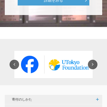
詳細をみる
紺野 邦昭
若い方々のために「イノベーションを産む奇跡の海、
世界のISAKI」を実現し、日本を、そして世界をリー
ドして下さい。 <マリン・フロンティア・サイエン
ス・プロジェクト（三崎臨海実験所）>
穴吹 善範
昨春に開催された小石川植物園の観桜会は素晴らし
く、小石川植物園の維持発展に少しでも寄与できれば
と考えています。
大澤 彰弘
少額ではございますが、今後の動物医療の発展にご活
用いただけると幸いです。 <東京大学動物医療センタ
寄付のしかた
ー未来基金（東大VMC基金）>