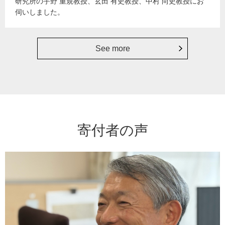
研究所の宇野 重規教授、玄田 有史教授、中村 尚史教授にお
伺いしました。
See more
寄付者の声