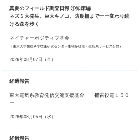
真夏のフィールド調査日報 ①知床編
ネズミ大発生、巨大キノコ、防鹿柵までーー変わり続
ける森を歩く
ネイチャーポジティブ基金
（東京大学先端科学技術研究センター生物多様性・生態系サービス分野）
2026年08月07日（金）
経過報告
東大電気系教育発信交流支援基金 ー捕雷役電１５０
ー
2026年08月05日（水）
経過報告