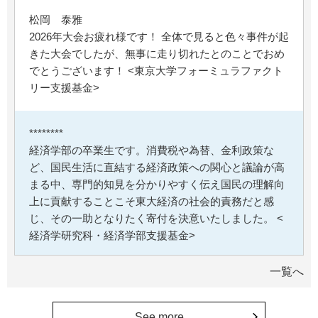
松岡 泰雅
2026年大会お疲れ様です！ 全体で見ると色々事件が起
きた大会でしたが、無事に走り切れたとのことでおめ
でとうございます！ <東京大学フォーミュラファクト
リー支援基金>
********
経済学部の卒業生です。消費税や為替、金利政策な
ど、国民生活に直結する経済政策への関心と議論が高
まる中、専門的知見を分かりやすく伝え国民の理解向
上に貢献することこそ東大経済の社会的責務だと感
じ、その一助となりたく寄付を決意いたしました。 <
経済学研究科・経済学部支援基金>
一覧へ
増田 尚久
図書館の益々の充実とご発展を陰ながら応援しており
ます。 <東京大学附属図書館支援プロジェクト>
See more