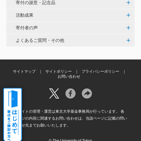
寄付の謝意・記念品
花之内 健仁
活動成果
伝統ある赤門に貢献できるまたとない企画に参加でき
寄付者の声
嬉しく思います。 <ひらけ！赤門プロジェクト>
よくあるご質問・その他
劉 晨熙
白石流司、その始まりを赤門に。 <ひらけ！赤門プロ
ジェクト>
サイトマップ
サイトポリシー
プライバシーポリシー
お問い合わせ
株式会社ペイ・フォワード
夢や目標を叶えるために本気で挑戦する、イキイキと
輝く子供達が全国に増えますように。 <ひらけ！赤門
プロジェクト>
本サイトの管理・運営は東京大学基金事務局が行っています。 各
ページの内容に関連するお問い合わせは、当該ページに記載の問い
合わせ先までお願いいたします。
© The University of Tokyo