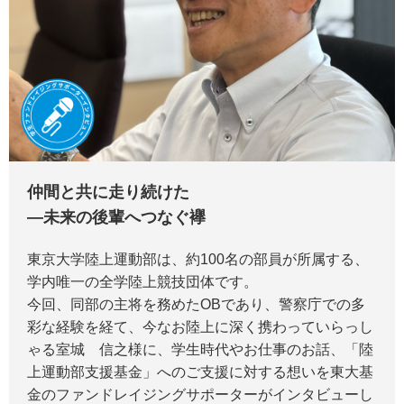
仲間と共に走り続けた
―未来の後輩へつなぐ襷
東京大学陸上運動部は、約100名の部員が所属する、
学内唯一の全学陸上競技団体です。
今回、同部の主将を務めたOBであり、警察庁での多
彩な経験を経て、今なお陸上に深く携わっていらっし
ゃる室城 信之様に、学生時代やお仕事のお話、「陸
上運動部支援基金」へのご支援に対する想いを東大基
金のファンドレイジングサポーターがインタビューし