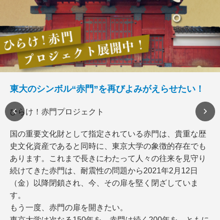
東大のシンボル“赤門”を再びよみがえらせたい！
ひらけ！赤門プロジェクト
国の重要文化財として指定されている赤門は、貴重な歴
史文化資産であると同時に、東京大学の象徴的存在でも
あります。これまで長きにわたって人々の往来を見守り
続けてきた赤門は、耐震性の問題から2021年2月12日
（金）以降閉鎖され、今、その扉を堅く閉ざしていま
す。
もう一度、赤門の扉を開きたい。
東京大学は次なる150年を、赤門は続く200年を、ともに