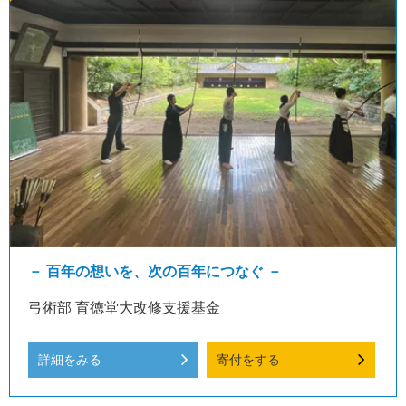
－ 百年の想いを、次の百年につなぐ －
弓術部 育徳堂大改修支援基金
詳細をみる
寄付をする