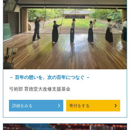
－ 百年の想いを、次の百年につなぐ －
弓術部 育徳堂大改修支援基金
詳細をみる
寄付をする