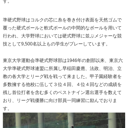
す。
準硬式野球はコルクの芯に糸を巻き付け表面を天然ゴムで
覆った硬式ボールと軟式ボールの中間的なボールを用いて
行われ、大学野球においては硬式野球に並ぶメジャーな競
技として9,500名以上もの学生がプレーしています。
東京大学運動会準硬式野球部は1946年の創部以来、東京六
大学準硬式野球連盟に所属し早稲田慶應、法政、明治、立
教の各大学とリーグ戦を戦って来ました。甲子園経験者を
多数擁する他校に伍して３位４回、４位４回などの成績を
残し首位打者を含む多くのベストナイン選出選手を数えて
おり、リーグ戦優勝に向け部員一同練習に励んでおりま
す。