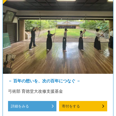
－ 百年の想いを、次の百年につなぐ －
弓術部 育徳堂大改修支援基金
詳細をみる
寄付をする