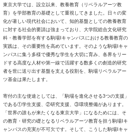
東京大学では、設立以来、教養教育（リベラルアーツ教
育）を学部教育の基礎として重視してきました。日々の変
化が著しい現代社会において、知的基盤としての教養教育
に対する社会的要請は強まっており、大学院総合文化研究
科・教養学部を有する駒場Ⅰキャンパスにおける教養教育の
実践は、その重要性を高めています。そのような駒場Ⅰキャ
ンパスに集う多様で優秀な学生を大切に育み、各界をリー
ドする高度な人材や第一線で活躍する数多くの創造的研究
者を世に送り出す基盤を支える役割を、駒場リベラルアー
ツ基金は果たします。
寄付の主な使途としては、「駒場を進化させる3つの支援」
である①学生支援、②研究支援、③環境整備があります。
「世界の誰もが来たくなる東京大学」になるためには、そ
の教育・研究の礎となるリベラルアーツ教育を担う駒場Ⅰキ
ャンパスの充実が不可欠です。そして、こうした駒場Ⅰキャ