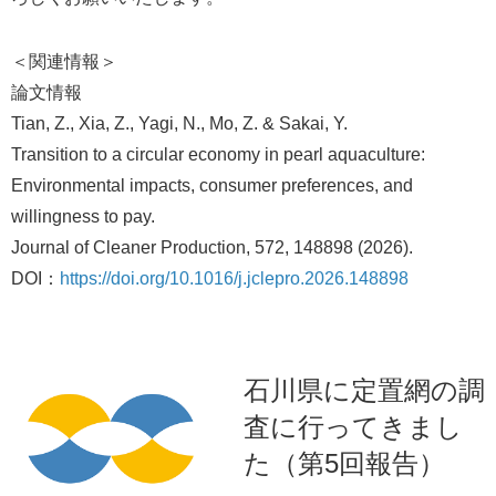
＜関連情報＞
論文情報
Tian, Z., Xia, Z., Yagi, N., Mo, Z. & Sakai, Y.
Transition to a circular economy in pearl aquaculture:
Environmental impacts, consumer preferences, and
willingness to pay.
Journal of Cleaner Production, 572, 148898 (2026).
DOI：
https://doi.org/10.1016/j.jclepro.2026.148898
石川県に定置網の調
査に行ってきまし
た（第5回報告）