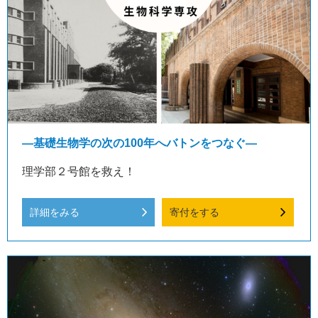
—基礎生物学の次の100年へバトンをつなぐ—
理学部２号館を救え！
詳細をみる
寄付をする