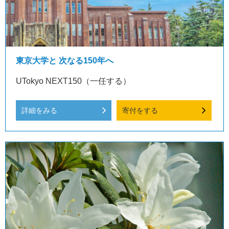
東京大学と 次なる150年へ
UTokyo NEXT150（一任する）
詳細をみる
寄付をする