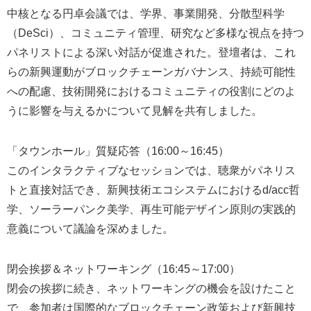
中核となる円卓会議では、学界、事業開発、分散型科学
（DeSci）、コミュニティ管理、研究など多様な視点を持つ
パネリストによる深い対話が促進された。登壇者は、これ
らの新興運動がブロックチェーンガバナンス、持続可能性
への配慮、技術開発におけるコミュニティの役割にどのよ
うに影響を与えるかについて見解を共有しました。
「タウンホール」質疑応答（16:00～16:45）
このインタラクティブなセッションでは、聴衆がパネリス
トと直接対話でき、新興技術エコシステムにおけるd/acc哲
学、ソーラーパンク美学、再生可能デザイン原則の実践的
意義について議論を深めました。
閉会挨拶＆ネットワーキング（16:45～17:00）
閉会の挨拶に続き、ネットワーキングの機会を設けたこと
で、参加者は国際的なブロックチェーン政策および新興技