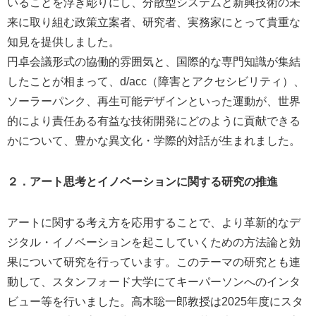
いることを浮き彫りにし、分散型システムと新興技術の未
来に取り組む政策立案者、研究者、実務家にとって貴重な
知見を提供しました。
円卓会議形式の協働的雰囲気と、国際的な専門知識が集結
したことが相まって、d/acc（障害とアクセシビリティ）、
ソーラーパンク、再生可能デザインといった運動が、世界
的により責任ある有益な技術開発にどのように貢献できる
かについて、豊かな異文化・学際的対話が生まれました。
２．アート思考とイノベーションに関する研究の推進
アートに関する考え方を応用することで、より革新的なデ
ジタル・イノベーションを起こしていくための方法論と効
果について研究を行っています。このテーマの研究とも連
動して、スタンフォード大学にてキーパーソンへのインタ
ビュー等を行いました。高木聡一郎教授は2025年度にスタ