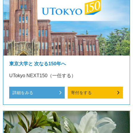
東京大学と 次なる150年へ
UTokyo NEXT150（一任する）
詳細をみる
寄付をする