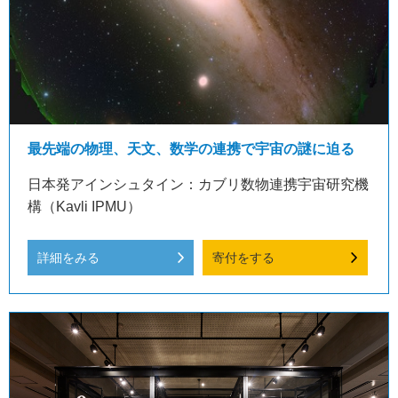
最先端の物理、天文、数学の連携で宇宙の謎に迫る
日本発アインシュタイン：カブリ数物連携宇宙研究機
構（Kavli IPMU）
詳細をみる
寄付をする