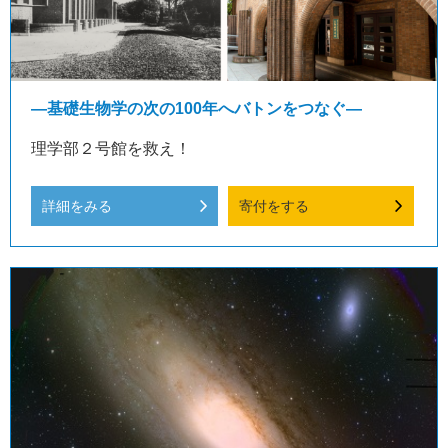
—基礎生物学の次の100年へバトンをつなぐ—
理学部２号館を救え！
詳細をみる
寄付をする