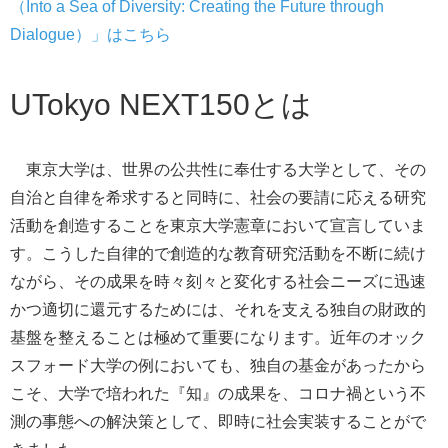
（Into a Sea of Diversity: Creating the Future through
Dialogue）
」はこちら
UTokyo NEXT150とは
東京大学は、世界の公共性に奉仕する大学として、その
自治と自律を希求すると同時に、社会の要請に応える研究
活動を創造することを東京大学憲章において宣言していま
す。こうした
自律的で創造的な教育研究活動を不断に続け
ながら、その成果を時々刻々
と変化する社会ニーズに迅速
かつ適切に還元するためには、それを支える独自の財政的
基盤を整えることは極めて重要になります。近年のオック
スフォード大学の例においても、独自の基金があったから
こそ、大学で培われた『知』の成果を、コロナ禍という不
測の事態への解決策として、即時に社会実装することがで