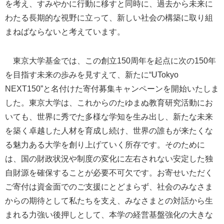
を考え、すみやかに行動に移すと同時に、過去から未来に
わたる長期的な視野に立って、新しい社会の構築に取り組
まねばならないと考えています。
東京大学基金では、この創立150周年を起点に次の150年
を目指す未来の歩みを見すえて、新たに“UTokyo
NEXT150”と名付けた寄付募集キャンペーンを開始いたしま
した。東京大学は、これからのたゆまぬ教育研究活動にお
いても、世界に秀でた多様な学知を生み出し、新たな未来
を築く卓越した人材を育成し続け、世界の誰もが来たくな
る魅力ある大学を創り上げていく所存です。そのために
は、国の財政状況や制度の変化に左右されない安定した独
自財源を確保することが必要不可欠です。お寄せいただく
ご寄付は資金面でのご支援にとどまらず、社会のみなさま
からの期待として私たちを支え、みなさまとの対話から生
まれる力強い後押しとして、本学の経営基盤強化の大きな