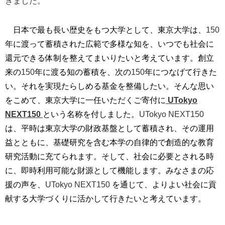
きました。
日本で最も長い歴史をもつ大学として、東京大学は、
150
年に渡って蓄積された広範で多様な知を、いつでも社会に
還元できる体制を整えてまいりたいと考えています。創立
来の
150
年に渡る知の蓄積を、次の
150
年につなげて行きた
い。それを実現たらしめる基金を整備したい。そんな思い
をこめて、東京大学に一任いただくご寄付に
UTokyo
NEXT150
という名称を付しました。
UTokyo NEXT150
は、平時は東京大学の財政基盤として蓄積され、その運用
益とともに、基礎研究を含む本学の自律的で創造的な教育
研究活動に充てられます。そして、社会に必要とされる時
に、即時利用可能な財源として機能します。みなさまの応
援の声を、
UTokyo NEXT150
を通じて、よりよい社会に貢
献する大学づくりに活かして行きたいと考えています。