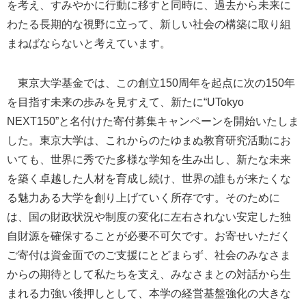
を考え、すみやかに行動に移すと同時に、過去から未来に
わたる長期的な視野に立って、新しい社会の構築に取り組
まねばならないと考えています。
東京大学基金では、この創立150周年を起点に次の150年
を目指す未来の歩みを見すえて、新たに“UTokyo
NEXT150”と名付けた寄付募集キャンペーンを開始いたしま
した。東京大学は、これからのたゆまぬ教育研究活動にお
いても、世界に秀でた多様な学知を生み出し、新たな未来
を築く卓越した人材を育成し続け、世界の誰もが来たくな
る魅力ある大学を創り上げていく所存です。そのために
は、国の財政状況や制度の変化に左右されない安定した独
自財源を確保することが必要不可欠です。お寄せいただく
ご寄付は資金面でのご支援にとどまらず、社会のみなさま
からの期待として私たちを支え、みなさまとの対話から生
まれる力強い後押しとして、本学の経営基盤強化の大きな