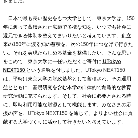
きました。
日本で最も長い歴史をもつ大学として、東京大学は、
150
年に渡って蓄積された広範で多様な知を、いつでも社会に
還元できる体制を整えてまいりたいと考えています。創立
来の
150
年に渡る知の蓄積を、次の
150
年につなげて行きた
い。それを実現たらしめる基金を整備したい。そんな思い
をこめて、東京大学に一任いただくご寄付に
UTokyo
NEXT150
という名称を付しました。
UTokyo NEXT150
は、平時は東京大学の財政基盤として蓄積され、その運用
益とともに、基礎研究を含む本学の自律的で創造的な教育
研究活動に充てられます。そして、社会に必要とされる時
に、即時利用可能な財源として機能します。みなさまの応
援の声を、
UTokyo NEXT150
を通じて、よりよい社会に貢
献する大学づくりに活かして行きたいと考えています。