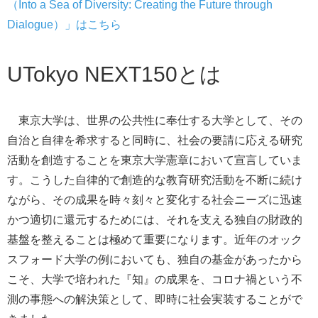
（Into a Sea of Diversity: Creating the Future through
Dialogue）
」はこちら
UTokyo NEXT150とは
東京大学は、世界の公共性に奉仕する大学として、その
自治と自律を希求すると同時に、社会の要請に応える研究
活動を創造することを東京大学憲章において宣言していま
す。こうした
自律的で創造的な教育研究活動を不断に続け
ながら、その成果を時々刻々
と変化する社会ニーズに迅速
かつ適切に還元するためには、それを支える独自の財政的
基盤を整えることは極めて重要になります。近年のオック
スフォード大学の例においても、独自の基金があったから
こそ、大学で培われた『知』の成果を、コロナ禍という不
測の事態への解決策として、即時に社会実装することがで