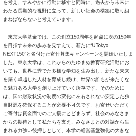
を考え、すみやかに行動に移すと同時に、過去から未来に
わたる長期的な視野に立って、新しい社会の構築に取り組
まねばならないと考えています。
東京大学基金では、この創立150周年を起点に次の150年
を目指す未来の歩みを見すえて、新たに“UTokyo
NEXT150”と名付けた寄付募集キャンペーンを開始いたしま
した。東京大学は、これからのたゆまぬ教育研究活動にお
いても、世界に秀でた多様な学知を生み出し、新たな未来
を築く卓越した人材を育成し続け、世界の誰もが来たくな
る魅力ある大学を創り上げていく所存です。そのために
は、国の財政状況や制度の変化に左右されない安定した独
自財源を確保することが必要不可欠です。お寄せいただく
ご寄付は資金面でのご支援にとどまらず、社会のみなさま
からの期待として私たちを支え、みなさまとの対話から生
まれる力強い後押しとして、本学の経営基盤強化の大きな