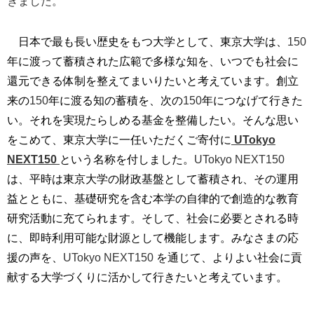
きました。
日本で最も長い歴史をもつ大学として、東京大学は、
150
年に渡って蓄積された広範で多様な知を、いつでも社会に
還元できる体制を整えてまいりたいと考えています。創立
来の
150
年に渡る知の蓄積を、次の
150
年につなげて行きた
い。それを実現たらしめる基金を整備したい。そんな思い
をこめて、東京大学に一任いただくご寄付に
UTokyo
NEXT150
という名称を付しました。
UTokyo NEXT150
は、平時は東京大学の財政基盤として蓄積され、その運用
益とともに、基礎研究を含む本学の自律的で創造的な教育
研究活動に充てられます。そして、社会に必要とされる時
に、即時利用可能な財源として機能します。みなさまの応
援の声を、
UTokyo NEXT150
を通じて、よりよい社会に貢
献する大学づくりに活かして行きたいと考えています。