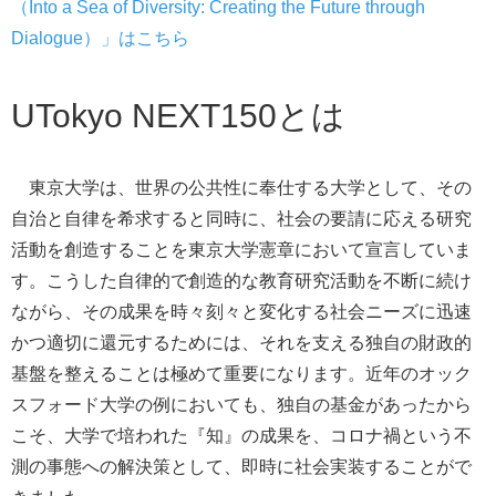
（Into a Sea of Diversity: Creating the Future through
Dialogue）
」はこちら
UTokyo NEXT150とは
東京大学は、世界の公共性に奉仕する大学として、その
自治と自律を希求すると同時に、社会の要請に応える研究
活動を創造することを東京大学憲章において宣言していま
す。こうした
自律的で創造的な教育研究活動を不断に続け
ながら、その成果を時々刻々
と変化する社会ニーズに迅速
かつ適切に還元するためには、それを支える独自の財政的
基盤を整えることは極めて重要になります。近年のオック
スフォード大学の例においても、独自の基金があったから
こそ、大学で培われた『知』の成果を、コロナ禍という不
測の事態への解決策として、即時に社会実装することがで