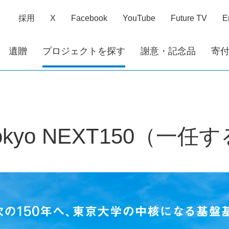
採用
X
Facebook
YouTube
Future TV
E
遺贈
プロジェクトを探す
謝意・記念品
寄
）
okyo NEXT150（一任