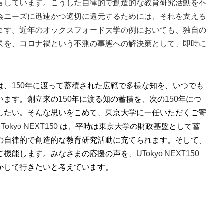
言しています。こうした
自律的で創造的な教育研究活動を不
会ニーズに迅速かつ適切に還元するためには、それを支える
ます。近年のオックスフォード大学の例においても、独自の
果を、コロナ禍という不測の事態への解決策として、即時に
は、
150
年に渡って蓄積された広範で多様な知を、いつでも
います。創立来の
150
年に渡る知の蓄積を、次の
150
年につ
したい。そんな思いをこめて、東京大学に一任いただくご寄
Tokyo NEXT150
は、平時は東京大学の財政基盤として蓄
の自律的で創造的な教育研究活動に充てられます。そして、
て機能します。みなさまの応援の声を、
UTokyo NEXT150
かして行きたいと考えています。