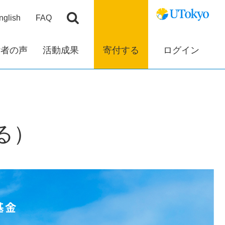
nglish
FAQ
付者の声
活動成果
寄付する
ログイン
する）