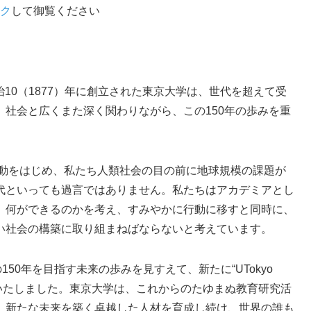
ク
して御覧ください
治10（1877）年に創立された東京大学は、世代を超えて受
社会と広くまた深く関わりながら、この150年の歩みを重
変動をはじめ、私たち人類社会の目の前に地球規模の課題が
代といっても過言ではありません。私たちはアカデミアとし
、何ができるのかを考え、すみやかに行動に移すと同時に、
い社会の構築に取り組まねばならないと考えています。
50年を目指す未来の歩みを見すえて、新たに“UTokyo
始いたしました。東京大学は、これからのたゆまぬ教育研究活
、新たな未来を築く卓越した人材を育成し続け、世界の誰も