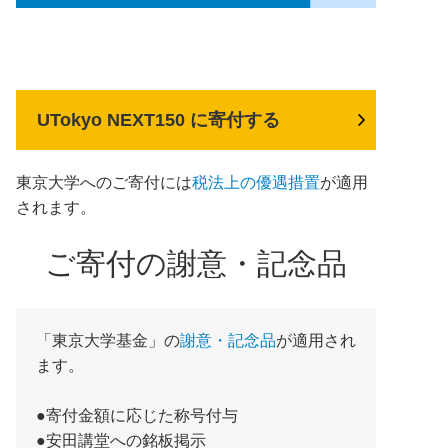
UTokyo NEXT150 に寄付する
東京大学へのご寄付には
税法上の優遇措置
が適用
されます。
ご寄付の謝意・記念品
「東京大学基金」の
謝意・記念品
が適用され
ます。
●寄付金額に応じた称号付与
●安田講堂への銘板掲示