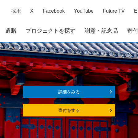
採用
X
Facebook
YouTube
Future TV
E
遺贈
プロジェクトを探す
謝意・記念品
寄
詳細をみる
寄付をする