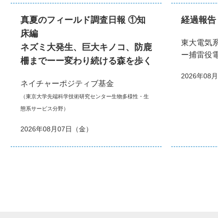
真夏のフィールド調査日報 ①知
経過報告
床編
東大電気
ネズミ大発生、巨大キノコ、防鹿
ー捕雷役
柵までーー変わり続ける森を歩く
2026年08
ネイチャーポジティブ基金
（東京大学先端科学技術研究センター生物多様性・生
態系サービス分野）
2026年08月07日（金）