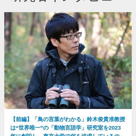
【前編】「鳥の言葉がわかる」鈴木俊貴准教授
は“世界唯一”の「動物言語学」研究室を2023