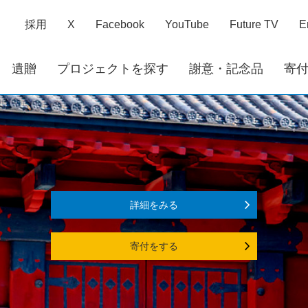
採用
X
Facebook
YouTube
Future TV
E
遺贈
プロジェクトを探す
謝意・記念品
寄
詳細をみる
寄付をする