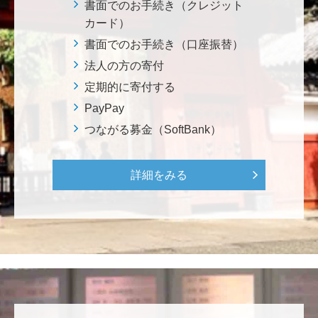
鈴木 悦郎
書面でのお手続き（クレジット
赤門が再び開く日を楽しみにしております。 <ひら
カード）
け！赤門プロジェクト>
書面でのお手続き（口座振替）
法人の方の寄付
千田 敬二
定期的に寄付する
南鳥島EEZに眠る国産レアアース資源の商業化を実現
PayPay
し、日本を中核とする新たなレアアースサプライチェ
つながる募金（SoftBank）
ーンの構築について、早期実現を期待しております。
<南鳥島レアアース泥・マンガンノジュールを開発し
て日本の未来を拓く>
詳細をみる
松岡 泰雅
2026年大会お疲れ様です！ 全体で見ると色々事件が起
きた大会でしたが、無事に走り切れたとのことでおめ
でとうございます！ <東京大学フォーミュラファクト
リー支援基金>