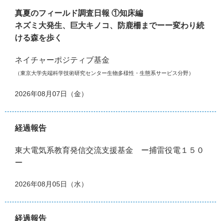
真夏のフィールド調査日報 ①知床編
ネズミ大発生、巨大キノコ、防鹿柵までーー変わり続
ける森を歩く
ネイチャーポジティブ基金
（東京大学先端科学技術研究センター生物多様性・生態系サービス分野）
2026年08月07日（金）
経過報告
東大電気系教育発信交流支援基金 ー捕雷役電１５０
ー
2026年08月05日（水）
経過報告