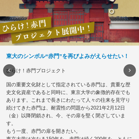
東大のシンボル“赤門”を再びよみがえらせたい！
ひらけ！赤門プロジェクト
国の重要文化財として指定されている赤門は、貴重な歴
史文化資産であると同時に、東京大学の象徴的存在でも
あります。これまで長きにわたって人々の往来を見守り
続けてきた赤門は、耐震性の問題から2021年2月12日
（金）以降閉鎖され、今、その扉を堅く閉ざしていま
す。
もう一度、赤門の扉を開きたい。
東京大学は次なる150年を、赤門は続く200年を、ともに