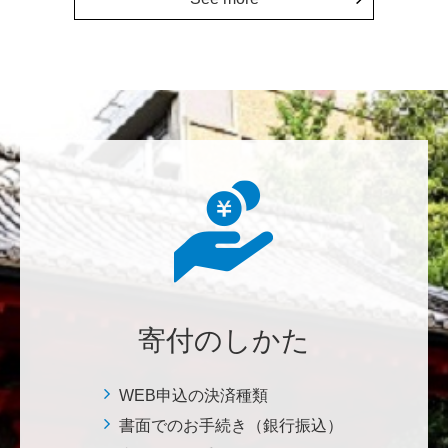
鈴木 蘭美
Congratulations on the 150th anniversary. Many more
years to come!
********
東京大学の発展に、少しでも寄与したい。
********
本日は素晴らしい練習の成果を拝聴しました。これか
らも自信をもって励んでください。
寄付のしかた
七笑酒造株式会社
少しでもお役に立てればと思います。 <理学系研究
科・理学部基金>
WEB申込の決済種類
書面でのお手続き（銀行振込）