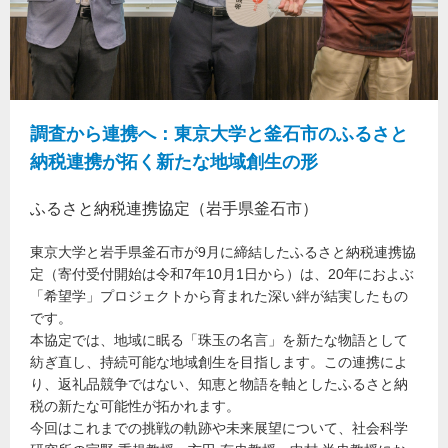
調査から連携へ：東京大学と釜石市のふるさと
納税連携が拓く新たな地域創生の形
ふるさと納税連携協定（岩手県釜石市）
東京大学と岩手県釜石市が9月に締結したふるさと納税連携協
定（寄付受付開始は令和7年10月1日から）は、20年におよぶ
「希望学」プロジェクトから育まれた深い絆が結実したもの
です。
本協定では、地域に眠る「珠玉の名言」を新たな物語として
紡ぎ直し、持続可能な地域創生を目指します。この連携によ
り、返礼品競争ではない、知恵と物語を軸としたふるさと納
税の新たな可能性が拓かれます。
今回はこれまでの挑戦の軌跡や未来展望について、社会科学