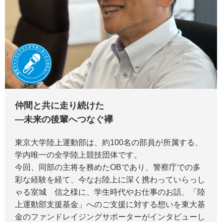
仲間と共に走り続けた
―未来の後輩へつなぐ襷
東京大学陸上運動部は、約100名の部員が所属する、
学内唯一の全学陸上競技団体です。
今回、同部の主将を務めたOBであり、警察庁での多
彩な経験を経て、今なお陸上に深く携わっていらっし
ゃる室城 信之様に、学生時代やお仕事のお話、「陸
上運動部支援基金」へのご支援に対する想いを東大基
金のファンドレイジングサポーターがインタビューし