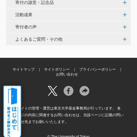
寄付の謝意・記念品
当社は、IS・CSで学んだ知見を法領域に応用するとこ
ろから始まりました。この社会でますますコンピュー
活動成果
タ科学の力が発揮されるよう祈念して、支援いたしま
す。 <コンピュータサイエンス教育支援基金>
寄付者の声
よくあるご質問・その他
三好 弘晃
世界に貢献を！
サイトマップ
サイトポリシー
プライバシーポリシー
お問い合わせ
本サイトの管理・運営は東京大学基金事務局が行っています。 各
ページの内容に関連するお問い合わせは、当該ページに記載の問い
合わせ先までお願いいたします。
© The University of Tokyo