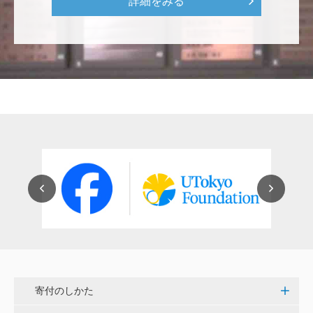
詳細をみる
にも、植物の素晴らしさ、凄さを伝えていってほし
い。 後世、子供たちにも、３千年後も
********
美味しいお寿司、刺身、美味しい魚、美味しい日本
米、酢飯 世界中の人々の舌を魅了している これから
も未来永劫 美味しいお寿司、刺身、日本米を子供た
ち、孫たち、子々孫々へ <国際水産研究教育基金>
荒木 雅子
イタリアと日本が協力して頑張っている壮大な発掘調
査プロジェクト。 歴史的な発見があることを期待しま
す。募金することにより、私自身も参加しているよう
な気持ちです。 <ソンマ・ヴェスヴィアーナ発掘調査
プロジェクト>
寄付のしかた
株式会社Ｌｅｇａｌｓｃａｐｅ