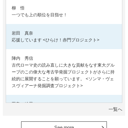
柳 悟
一つでも上の順位を目指せ！
岩田 真奈
応援しています <ひらけ！赤門プロジェクト>
陣内 秀信
古代ローマ史の読み直しに大きな貢献をなす東大グル
ープのこの偉大な考古学発掘プロジェクトがさらに持
続的に展開することを願っています。 <ソンマ・ヴェ
スヴィアーナ発掘調査プロジェクト>
田島 絵里
一覧へ
母校の益々の繁栄を祈っています。 <ひらけ！赤門プ
ロジェクト>
See more