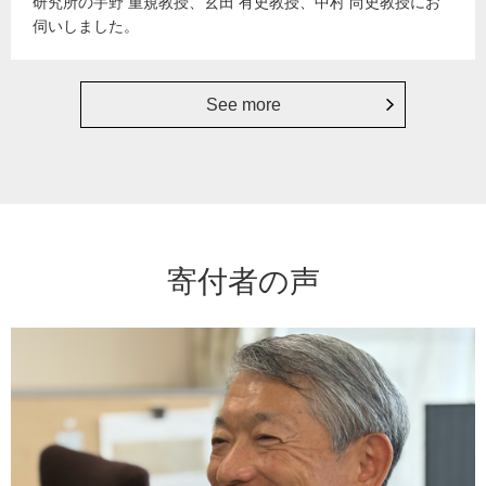
研究所の宇野 重規教授、玄田 有史教授、中村 尚史教授にお
伺いしました。
See more
寄付者の声