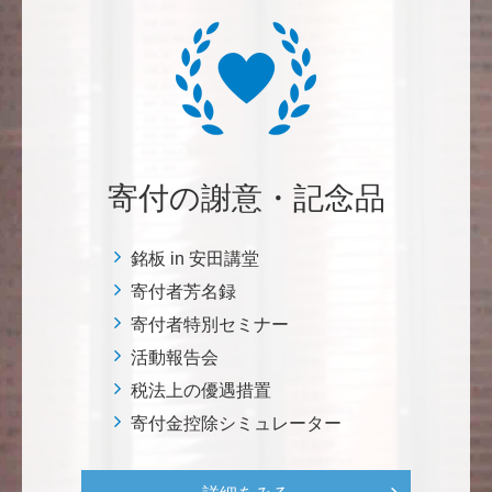
********
経済学部の卒業生です。消費税や為替、金利政策な
ど、国民生活に直結する経済政策への関心と議論が高
まる中、専門的知見を分かりやすく伝え国民の理解向
上に貢献することこそ東大経済の社会的責務だと感
じ、その一助となりたく寄付を決意いたしました。 <
経済学研究科・経済学部支援基金>
寄付の謝意・記念品
増田 尚久
銘板 in 安田講堂
図書館の益々の充実とご発展を陰ながら応援しており
寄付者芳名録
ます。 <東京大学附属図書館支援プロジェクト>
寄付者特別セミナー
活動報告会
********
植物は、実は植物同士全世界の植物で繋がっている。
税法上の優遇措置
植物が未来に繋がっている。 地球や室内の空気清浄、
寄付金控除シミュレーター
浄化作用を行っていて、綺麗クリーンにしてくれてい
る。 植物、素晴らしい。 世界の学会でも、子供たち