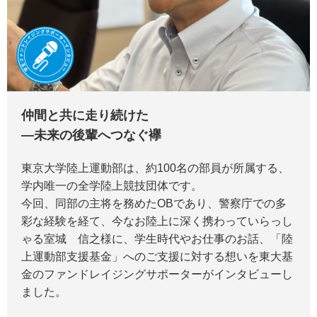
仲間と共に走り続けた
―未来の後輩へつなぐ襷
東京大学陸上運動部は、約100名の部員が所属する、
学内唯一の全学陸上競技団体です。
今回、同部の主将を務めたOBであり、警察庁での多
彩な経験を経て、今なお陸上に深く携わっていらっし
ゃる室城 信之様に、学生時代やお仕事のお話、「陸
上運動部支援基金」へのご支援に対する想いを東大基
金のファンドレイジングサポーターがインタビューし
ました。