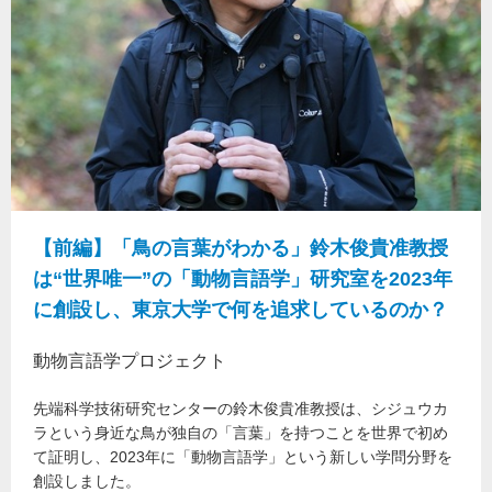
【前編】「鳥の言葉がわかる」鈴木俊貴准教授
は“世界唯一”の「動物言語学」研究室を2023年
に創設し、東京大学で何を追求しているのか？
動物言語学プロジェクト
先端科学技術研究センターの鈴木俊貴准教授は、シジュウカ
ラという身近な鳥が独自の「言葉」を持つことを世界で初め
て証明し、2023年に「動物言語学」という新しい学問分野を
創設しました。