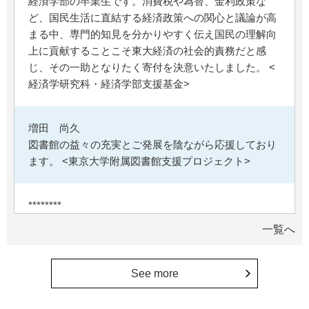
経済学部の卒業生です。消費税や為替、金利政策な
ど、国民生活に直結する経済政策への関心と議論が高
まる中、専門的知見を分かりやすく伝え国民の理解向
上に貢献することこそ東大経済の社会的責務だと感
じ、その一助となりたく寄付を決意いたしました。 <
経済学研究科・経済学部支援基金>
増田 尚久
図書館の益々の充実とご発展を陰ながら応援しており
ます。 <東京大学附属図書館支援プロジェクト>
********
植物は、実は植物同士全世界の植物で繋がっている。
一覧へ
植物が未来に繋がっている。 地球や室内の空気清浄、
浄化作用を行っていて、綺麗クリーンにしてくれてい
る。 植物、素晴らしい。 世界の学会でも、子供たち
See more
にも、植物の素晴らしさ、凄さを伝えていってほし
い。 後世、子供たちにも、３千年後も