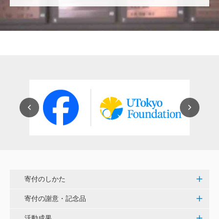
穴吹 善範
昨春に開催された小石川植物園の観桜会は素晴らし
く、小石川植物園の維持発展に少しでも寄与できれば
と考えています。
大澤 彰弘
少額ではございますが、今後の動物医療の発展にご活
用いただけると幸いです。 <東京大学動物医療センタ
ー未来基金（東大VMC基金）>
花之内 健仁
伝統ある赤門に貢献できるまたとない企画に参加でき
嬉しく思います。 <ひらけ！赤門プロジェクト>
寄付のしかた
劉 晨熙
寄付の謝意・記念品
白石流司、その始まりを赤門に。 <ひらけ！赤門プロ
ジェクト>
活動成果