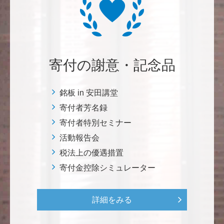
自身の高齢化とともに、障害のある方の苦労がよく理
解できるようになりました。パンフに出ている「重た
いドアの自動ドア化あるいは開閉しやすい折り戸化」
をはじめとして、身近なことでやらなければならない
ことはたくさんあると思います。お役に立てれば幸甚
です。 <障害のある学生や研究者の活躍応援基金>
寄付の謝意・記念品
恵良 道信
銘板 in 安田講堂
リベラルアーツとしての経済学をさらに発展させて 下
寄付者芳名録
さい。 <経済学研究科・経済学部支援基金>
寄付者特別セミナー
活動報告会
紺野 邦昭
税法上の優遇措置
若い方々のために「イノベーションを産む奇跡の海、
寄付金控除シミュレーター
世界のISAKI」を実現し、日本を、そして世界をリー
ドして下さい。 <マリン・フロンティア・サイエン
ス・プロジェクト（三崎臨海実験所）>
詳細をみる