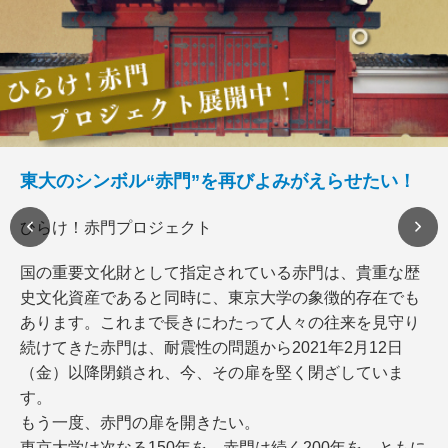
東大のシンボル“赤門”を再びよみがえらせたい！
ひらけ！赤門プロジェクト
国の重要文化財として指定されている赤門は、貴重な歴
史文化資産であると同時に、東京大学の象徴的存在でも
あります。これまで長きにわたって人々の往来を見守り
続けてきた赤門は、耐震性の問題から2021年2月12日
（金）以降閉鎖され、今、その扉を堅く閉ざしていま
す。
もう一度、赤門の扉を開きたい。
東京大学は次なる150年を、赤門は続く200年を、ともに