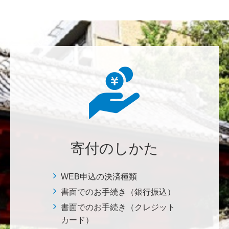
********
美味しいお寿司、刺身、美味しい魚、美味しい日本
米、酢飯 世界中の人々の舌を魅了している これから
も未来永劫 美味しいお寿司、刺身、日本米を子供た
ち、孫たち、子々孫々へ <国際水産研究教育基金>
荒木 雅子
イタリアと日本が協力して頑張っている壮大な発掘調
査プロジェクト。 歴史的な発見があることを期待しま
寄付のしかた
す。募金することにより、私自身も参加しているよう
な気持ちです。 <ソンマ・ヴェスヴィアーナ発掘調査
プロジェクト>
WEB申込の決済種類
書面でのお手続き（銀行振込）
株式会社Ｌｅｇａｌｓｃａｐｅ
書面でのお手続き（クレジット
当社は、IS・CSで学んだ知見を法領域に応用するとこ
カード）