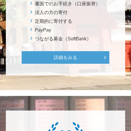
ろから始まりました。この社会でますますコンピュー
書面でのお手続き（口座振替）
タ科学の力が発揮されるよう祈念して、支援いたしま
法人の方の寄付
す。 <コンピュータサイエンス教育支援基金>
定期的に寄付する
PayPay
三好 弘晃
つながる募金（SoftBank）
世界に貢献を！
詳細をみる
鈴木 淳
微力ながら後輩のみなさんのご活躍を期待してます！
<ラクロス部>
田畑 和樹
対校戦勝利、インカレ優勝目指して頑張ってくださ
い！ <漕艇部>
紺野 邦昭