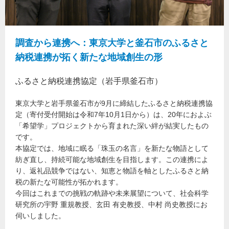
調査から連携へ：東京大学と釜石市のふるさと
納税連携が拓く新たな地域創生の形
ふるさと納税連携協定（岩手県釜石市）
東京大学と岩手県釜石市が9月に締結したふるさと納税連携協
定（寄付受付開始は令和7年10月1日から）は、20年におよぶ
「希望学」プロジェクトから育まれた深い絆が結実したもの
です。
本協定では、地域に眠る「珠玉の名言」を新たな物語として
紡ぎ直し、持続可能な地域創生を目指します。この連携によ
り、返礼品競争ではない、知恵と物語を軸としたふるさと納
税の新たな可能性が拓かれます。
今回はこれまでの挑戦の軌跡や未来展望について、社会科学
研究所の宇野 重規教授、玄田 有史教授、中村 尚史教授にお
伺いしました。