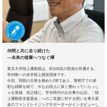
仲間と共に走り続けた
―未来の後輩へつなぐ襷
東京大学陸上運動部は、約100名の部員が所属する、
学内唯一の全学陸上競技団体です。
今回、同部の主将を務めたOBであり、警察庁での多
彩な経験を経て、今なお陸上に深く携わっていらっし
ゃる室城 信之様に、学生時代やお仕事のお話、「陸
上運動部支援基金」へのご支援に対する想いを東大基
金のファンドレイジングサポーターがインタビューし