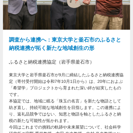
調査から連携へ：東京大学と釜石市のふるさと
納税連携が拓く新たな地域創生の形
ふるさと納税連携協定（岩手県釜石市）
東京大学と岩手県釜石市が9月に締結したふるさと納税連携協
定（寄付受付開始は令和7年10月1日から）は、20年におよぶ
「希望学」プロジェクトから育まれた深い絆が結実したもの
です。
本協定では、地域に眠る「珠玉の名言」を新たな物語として
紡ぎ直し、持続可能な地域創生を目指します。この連携によ
り、返礼品競争ではない、知恵と物語を軸としたふるさと納
税の新たな可能性が拓かれます。
今回はこれまでの挑戦の軌跡や未来展望について、社会科学