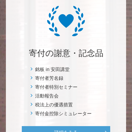
増田 尚久
図書館の益々の充実とご発展を陰ながら応援しており
ます。 <東京大学附属図書館支援プロジェクト>
********
寄付の謝意・記念品
植物は、実は植物同士全世界の植物で繋がっている。
植物が未来に繋がっている。 地球や室内の空気清浄、
浄化作用を行っていて、綺麗クリーンにしてくれてい
銘板 in 安田講堂
る。 植物、素晴らしい。 世界の学会でも、子供たち
寄付者芳名録
にも、植物の素晴らしさ、凄さを伝えていってほし
寄付者特別セミナー
い。 後世、子供たちにも、３千年後も
活動報告会
税法上の優遇措置
********
寄付金控除シミュレーター
美味しいお寿司、刺身、美味しい魚、美味しい日本
米、酢飯 世界中の人々の舌を魅了している これから
も未来永劫 美味しいお寿司、刺身、日本米を子供た