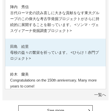
陣内 秀信
古代ローマ史の読み直しに大きな貢献をなす東大グル
ープのこの偉大な考古学発掘プロジェクトがさらに持
続的に展開することを願っています。 <ソンマ・ヴェ
スヴィアーナ発掘調査プロジェクト>
田島 絵里
母校の益々の繁栄を祈っています。 <ひらけ！赤門プ
ロジェクト>
鈴木 蘭美
Congratulations on the 150th anniversary. Many more
years to come!
一覧へ
********
東京大学の発展に、少しでも寄与したい。
See more