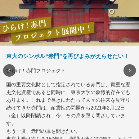
東大のシンボル“赤門”を再びよみがえらせたい！
ひらけ！赤門プロジェクト
国の重要文化財として指定されている赤門は、貴重な歴
史文化資産であると同時に、東京大学の象徴的存在でも
あります。これまで長きにわたって人々の往来を見守り
続けてきた赤門は、耐震性の問題から2021年2月12日
（金）以降閉鎖され、今、その扉を堅く閉ざしていま
す。
もう一度、赤門の扉を開きたい。
東京大学は次なる150年を、赤門は続く200年を、ともに