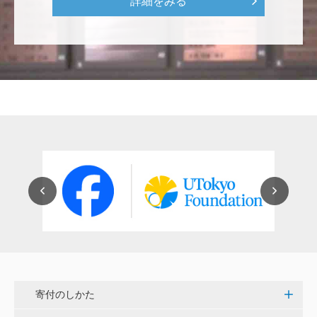
詳細をみる
ち、孫たち、子々孫々へ <国際水産研究教育基金>
荒木 雅子
イタリアと日本が協力して頑張っている壮大な発掘調
査プロジェクト。 歴史的な発見があることを期待しま
す。募金することにより、私自身も参加しているよう
な気持ちです。 <ソンマ・ヴェスヴィアーナ発掘調査
プロジェクト>
株式会社Ｌｅｇａｌｓｃａｐｅ
当社は、IS・CSで学んだ知見を法領域に応用するとこ
ろから始まりました。この社会でますますコンピュー
タ科学の力が発揮されるよう祈念して、支援いたしま
す。 <コンピュータサイエンス教育支援基金>
寄付のしかた
三好 弘晃
世界に貢献を！