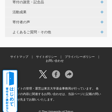
寄付の謝意・記念品
活動成果
鈴木 淳
微力ながら後輩のみなさんのご活躍を期待してます！
寄付者の声
<ラクロス部>
よくあるご質問・その他
田畑 和樹
対校戦勝利、インカレ優勝目指して頑張ってくださ
い！ <漕艇部>
サイトマップ
サイトポリシー
プライバシーポリシー
お問い合わせ
本サイトの管理・運営は東京大学基金事務局が行っています。 各
ページの内容に関連するお問い合わせは、当該ページに記載の問い
合わせ先までお願いいたします。
© The University of Tokyo