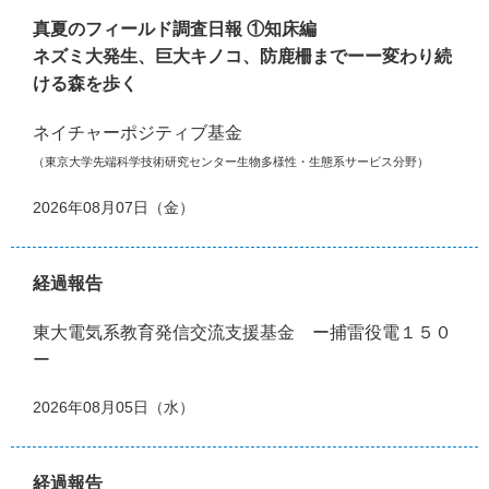
真夏のフィールド調査日報 ①知床編
ネズミ大発生、巨大キノコ、防鹿柵までーー変わり続
ける森を歩く
ネイチャーポジティブ基金
（東京大学先端科学技術研究センター生物多様性・生態系サービス分野）
2026年08月07日（金）
経過報告
東大電気系教育発信交流支援基金 ー捕雷役電１５０
ー
2026年08月05日（水）
経過報告