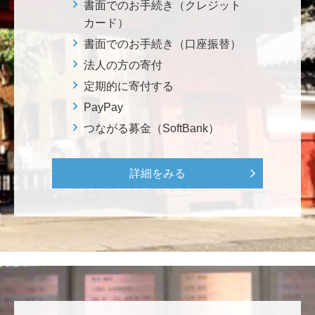
書面でのお手続き（クレジット
ーンの構築について、早期実現を期待しております。
カード）
<南鳥島レアアース泥・マンガンノジュールを開発し
て日本の未来を拓く>
書面でのお手続き（口座振替）
法人の方の寄付
定期的に寄付する
松岡 泰雅
2026年大会お疲れ様です！ 全体で見ると色々事件が起
PayPay
きた大会でしたが、無事に走り切れたとのことでおめ
つながる募金（SoftBank）
でとうございます！ <東京大学フォーミュラファクト
リー支援基金>
詳細をみる
********
経済学部の卒業生です。消費税や為替、金利政策な
ど、国民生活に直結する経済政策への関心と議論が高
まる中、専門的知見を分かりやすく伝え国民の理解向
上に貢献することこそ東大経済の社会的責務だと感
じ、その一助となりたく寄付を決意いたしました。 <
経済学研究科・経済学部支援基金>