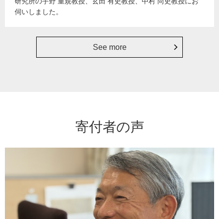
研究所の宇野 重規教授、玄田 有史教授、中村 尚史教授にお
伺いしました。
See more
寄付者の声