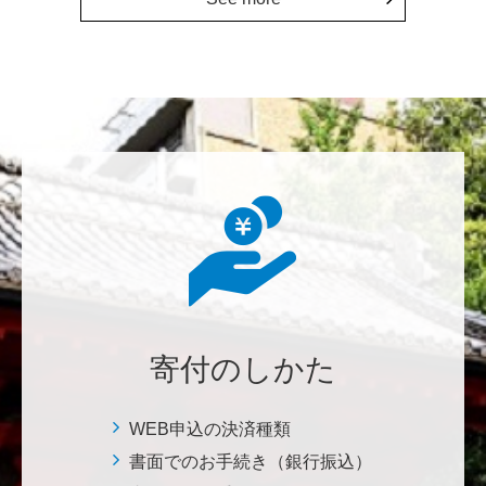
********
本日は素晴らしい練習の成果を拝聴しました。これか
らも自信をもって励んでください。
七笑酒造株式会社
少しでもお役に立てればと思います。 <理学系研究
科・理学部基金>
鈴木 悦郎
赤門が再び開く日を楽しみにしております。 <ひら
け！赤門プロジェクト>
寄付のしかた
千田 敬二
WEB申込の決済種類
南鳥島EEZに眠る国産レアアース資源の商業化を実現
書面でのお手続き（銀行振込）
し、日本を中核とする新たなレアアースサプライチェ