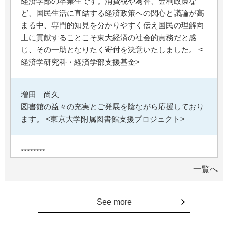
経済学部の卒業生です。消費税や為替、金利政策な
ど、国民生活に直結する経済政策への関心と議論が高
まる中、専門的知見を分かりやすく伝え国民の理解向
上に貢献することこそ東大経済の社会的責務だと感
じ、その一助となりたく寄付を決意いたしました。 <
経済学研究科・経済学部支援基金>
増田 尚久
図書館の益々の充実とご発展を陰ながら応援しており
ます。 <東京大学附属図書館支援プロジェクト>
********
植物は、実は植物同士全世界の植物で繋がっている。
一覧へ
植物が未来に繋がっている。 地球や室内の空気清浄、
浄化作用を行っていて、綺麗クリーンにしてくれてい
る。 植物、素晴らしい。 世界の学会でも、子供たち
See more
にも、植物の素晴らしさ、凄さを伝えていってほし
い。 後世、子供たちにも、３千年後も