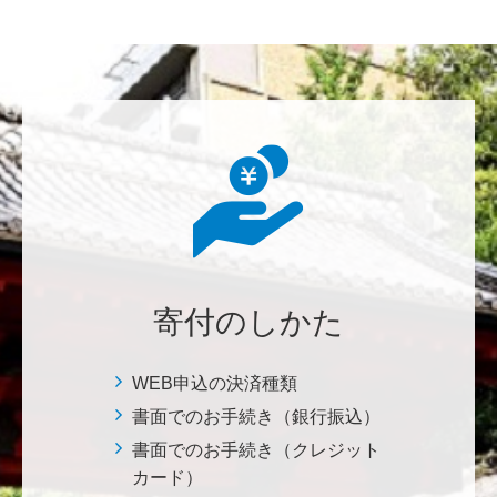
********
美味しいお寿司、刺身、美味しい魚、美味しい日本
米、酢飯 世界中の人々の舌を魅了している これから
も未来永劫 美味しいお寿司、刺身、日本米を子供た
ち、孫たち、子々孫々へ <国際水産研究教育基金>
荒木 雅子
イタリアと日本が協力して頑張っている壮大な発掘調
査プロジェクト。 歴史的な発見があることを期待しま
寄付のしかた
す。募金することにより、私自身も参加しているよう
な気持ちです。 <ソンマ・ヴェスヴィアーナ発掘調査
プロジェクト>
WEB申込の決済種類
書面でのお手続き（銀行振込）
株式会社Ｌｅｇａｌｓｃａｐｅ
書面でのお手続き（クレジット
当社は、IS・CSで学んだ知見を法領域に応用するとこ
カード）