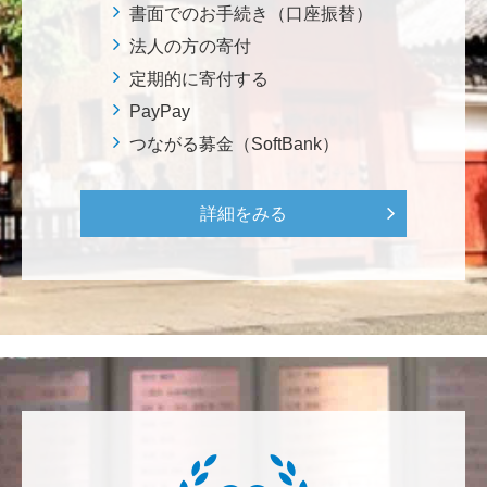
ろから始まりました。この社会でますますコンピュー
書面でのお手続き（口座振替）
タ科学の力が発揮されるよう祈念して、支援いたしま
法人の方の寄付
す。 <コンピュータサイエンス教育支援基金>
定期的に寄付する
PayPay
三好 弘晃
つながる募金（SoftBank）
世界に貢献を！
詳細をみる
鈴木 淳
微力ながら後輩のみなさんのご活躍を期待してます！
<ラクロス部>
田畑 和樹
対校戦勝利、インカレ優勝目指して頑張ってくださ
い！ <漕艇部>
紺野 邦昭