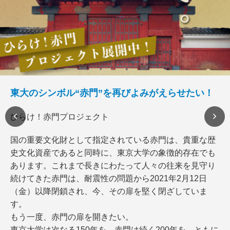
東大のシンボル“赤門”を再びよみがえらせたい！
ひらけ！赤門プロジェクト
国の重要文化財として指定されている赤門は、貴重な歴
史文化資産であると同時に、東京大学の象徴的存在でも
あります。これまで長きにわたって人々の往来を見守り
続けてきた赤門は、耐震性の問題から2021年2月12日
（金）以降閉鎖され、今、その扉を堅く閉ざしていま
す。
もう一度、赤門の扉を開きたい。
東京大学は次なる150年を、赤門は続く200年を、ともに