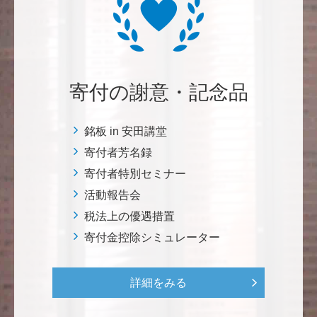
自身の高齢化とともに、障害のある方の苦労がよく理
解できるようになりました。パンフに出ている「重た
いドアの自動ドア化あるいは開閉しやすい折り戸化」
をはじめとして、身近なことでやらなければならない
ことはたくさんあると思います。お役に立てれば幸甚
です。 <障害のある学生や研究者の活躍応援基金>
寄付の謝意・記念品
恵良 道信
銘板 in 安田講堂
リベラルアーツとしての経済学をさらに発展させて 下
寄付者芳名録
さい。 <経済学研究科・経済学部支援基金>
寄付者特別セミナー
活動報告会
紺野 邦昭
税法上の優遇措置
若い方々のために「イノベーションを産む奇跡の海、
寄付金控除シミュレーター
世界のISAKI」を実現し、日本を、そして世界をリー
ドして下さい。 <マリン・フロンティア・サイエン
ス・プロジェクト（三崎臨海実験所）>
詳細をみる