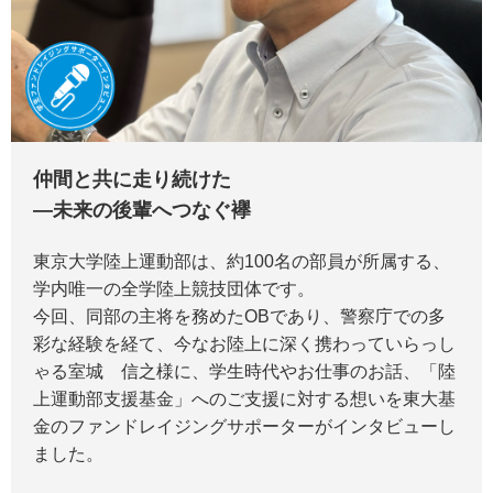
仲間と共に走り続けた
―未来の後輩へつなぐ襷
東京大学陸上運動部は、約100名の部員が所属する、
学内唯一の全学陸上競技団体です。
今回、同部の主将を務めたOBであり、警察庁での多
彩な経験を経て、今なお陸上に深く携わっていらっし
ゃる室城 信之様に、学生時代やお仕事のお話、「陸
上運動部支援基金」へのご支援に対する想いを東大基
金のファンドレイジングサポーターがインタビューし
ました。