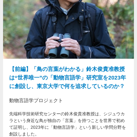
【前編】「鳥の言葉がわかる」鈴木俊貴准教授
は“世界唯一”の「動物言語学」研究室を2023年
に創設し、東京大学で何を追求しているのか？
動物言語学プロジェクト
先端科学技術研究センターの鈴木俊貴准教授は、シジュウカ
ラという身近な鳥が独自の「言葉」を持つことを世界で初め
て証明し、2023年に「動物言語学」という新しい学問分野を
創設しました。