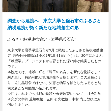
調査から連携へ：東京大学と釜石市のふるさと
納税連携が拓く新たな地域創生の形
ふるさと納税連携協定（岩手県釜石市）
東京大学と岩手県釜石市が9月に締結したふるさと納税連携協
定（寄付受付開始は令和7年10月1日から）は、20年におよぶ
「希望学」プロジェクトから育まれた深い絆が結実したもの
です。
本協定では、地域に眠る「珠玉の名言」を新たな物語として
紡ぎ直し、持続可能な地域創生を目指します。この連携によ
り、返礼品競争ではない、知恵と物語を軸としたふるさと納
税の新たな可能性が拓かれます。
今回はこれまでの挑戦の軌跡や未来展望について、社会科学
研究所の宇野 重規教授、玄田 有史教授、中村 尚史教授にお
伺いしました。