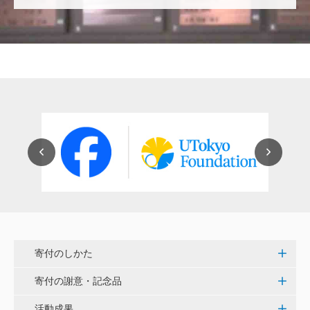
穴吹 善範
昨春に開催された小石川植物園の観桜会は素晴らし
く、小石川植物園の維持発展に少しでも寄与できれば
と考えています。
大澤 彰弘
少額ではございますが、今後の動物医療の発展にご活
用いただけると幸いです。 <東京大学動物医療センタ
ー未来基金（東大VMC基金）>
花之内 健仁
伝統ある赤門に貢献できるまたとない企画に参加でき
嬉しく思います。 <ひらけ！赤門プロジェクト>
寄付のしかた
劉 晨熙
寄付の謝意・記念品
白石流司、その始まりを赤門に。 <ひらけ！赤門プロ
ジェクト>
活動成果