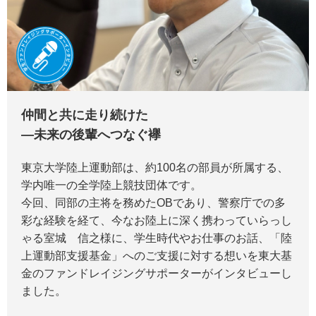
仲間と共に走り続けた
―未来の後輩へつなぐ襷
東京大学陸上運動部は、約100名の部員が所属する、
学内唯一の全学陸上競技団体です。
今回、同部の主将を務めたOBであり、警察庁での多
彩な経験を経て、今なお陸上に深く携わっていらっし
ゃる室城 信之様に、学生時代やお仕事のお話、「陸
上運動部支援基金」へのご支援に対する想いを東大基
金のファンドレイジングサポーターがインタビューし
ました。