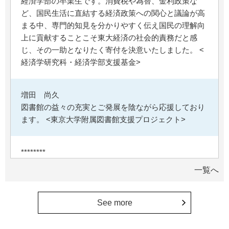
経済学部の卒業生です。消費税や為替、金利政策な
ど、国民生活に直結する経済政策への関心と議論が高
まる中、専門的知見を分かりやすく伝え国民の理解向
上に貢献することこそ東大経済の社会的責務だと感
じ、その一助となりたく寄付を決意いたしました。 <
経済学研究科・経済学部支援基金>
増田 尚久
図書館の益々の充実とご発展を陰ながら応援しており
ます。 <東京大学附属図書館支援プロジェクト>
********
植物は、実は植物同士全世界の植物で繋がっている。
一覧へ
植物が未来に繋がっている。 地球や室内の空気清浄、
浄化作用を行っていて、綺麗クリーンにしてくれてい
る。 植物、素晴らしい。 世界の学会でも、子供たち
See more
にも、植物の素晴らしさ、凄さを伝えていってほし
い。 後世、子供たちにも、３千年後も