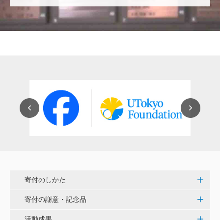
穴吹 善範
昨春に開催された小石川植物園の観桜会は素晴らし
く、小石川植物園の維持発展に少しでも寄与できれば
と考えています。
大澤 彰弘
少額ではございますが、今後の動物医療の発展にご活
用いただけると幸いです。 <東京大学動物医療センタ
ー未来基金（東大VMC基金）>
花之内 健仁
伝統ある赤門に貢献できるまたとない企画に参加でき
嬉しく思います。 <ひらけ！赤門プロジェクト>
寄付のしかた
劉 晨熙
寄付の謝意・記念品
白石流司、その始まりを赤門に。 <ひらけ！赤門プロ
ジェクト>
活動成果