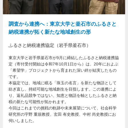
調査から連携へ：東京大学と釜石市のふるさと
納税連携が拓く新たな地域創生の形
ふるさと納税連携協定（岩手県釜石市）
東京大学と岩手県釜石市が9月に締結したふるさと納税連携協
定（寄付受付開始は令和7年10月1日から）は、20年におよぶ
「希望学」プロジェクトから育まれた深い絆が結実したもの
です。
本協定では、地域に眠る「珠玉の名言」を新たな物語として
紡ぎ直し、持続可能な地域創生を目指します。この連携によ
り、返礼品競争ではない、知恵と物語を軸としたふるさと納
税の新たな可能性が拓かれます。
今回はこれまでの挑戦の軌跡や未来展望について、社会科学
研究所の宇野 重規教授、玄田 有史教授、中村 尚史教授にお
伺いしました。