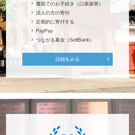
ろから始まりました。この社会でますますコンピュー
書面でのお手続き（口座振替）
タ科学の力が発揮されるよう祈念して、支援いたしま
法人の方の寄付
す。 <コンピュータサイエンス教育支援基金>
定期的に寄付する
PayPay
三好 弘晃
つながる募金（SoftBank）
世界に貢献を！
詳細をみる
鈴木 淳
微力ながら後輩のみなさんのご活躍を期待してます！
<ラクロス部>
田畑 和樹
対校戦勝利、インカレ優勝目指して頑張ってくださ
い！ <漕艇部>
紺野 邦昭