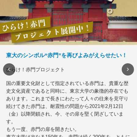
東大のシンボル“赤門”を再びよみがえらせたい！
ひらけ！赤門プロジェクト
国の重要文化財として指定されている赤門は、貴重な歴
史文化資産であると同時に、東京大学の象徴的存在でも
あります。これまで長きにわたって人々の往来を見守り
続けてきた赤門は、耐震性の問題から2021年2月12日
（金）以降閉鎖され、今、その扉を堅く閉ざしていま
す。
もう一度、赤門の扉を開きたい。
東京大学は次なる150年を、赤門は続く200年を、ともに