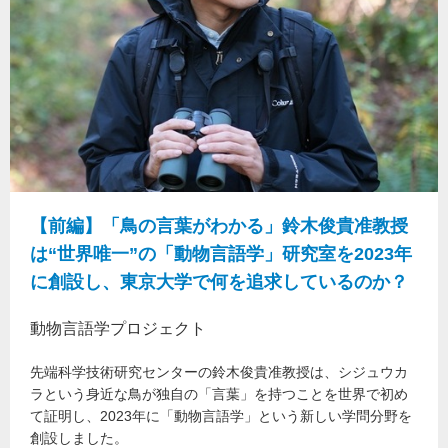
【前編】「鳥の言葉がわかる」鈴木俊貴准教授
は“世界唯一”の「動物言語学」研究室を2023年
に創設し、東京大学で何を追求しているのか？
動物言語学プロジェクト
先端科学技術研究センターの鈴木俊貴准教授は、シジュウカ
ラという身近な鳥が独自の「言葉」を持つことを世界で初め
て証明し、2023年に「動物言語学」という新しい学問分野を
創設しました。