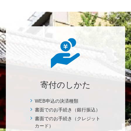
********
美味しいお寿司、刺身、美味しい魚、美味しい日本
米、酢飯 世界中の人々の舌を魅了している これから
も未来永劫 美味しいお寿司、刺身、日本米を子供た
ち、孫たち、子々孫々へ <国際水産研究教育基金>
荒木 雅子
イタリアと日本が協力して頑張っている壮大な発掘調
査プロジェクト。 歴史的な発見があることを期待しま
寄付のしかた
す。募金することにより、私自身も参加しているよう
な気持ちです。 <ソンマ・ヴェスヴィアーナ発掘調査
プロジェクト>
WEB申込の決済種類
書面でのお手続き（銀行振込）
株式会社Ｌｅｇａｌｓｃａｐｅ
書面でのお手続き（クレジット
当社は、IS・CSで学んだ知見を法領域に応用するとこ
カード）