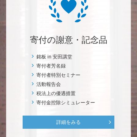
自身の高齢化とともに、障害のある方の苦労がよく理
解できるようになりました。パンフに出ている「重た
いドアの自動ドア化あるいは開閉しやすい折り戸化」
をはじめとして、身近なことでやらなければならない
ことはたくさんあると思います。お役に立てれば幸甚
です。 <障害のある学生や研究者の活躍応援基金>
寄付の謝意・記念品
恵良 道信
銘板 in 安田講堂
リベラルアーツとしての経済学をさらに発展させて 下
寄付者芳名録
さい。 <経済学研究科・経済学部支援基金>
寄付者特別セミナー
活動報告会
紺野 邦昭
税法上の優遇措置
若い方々のために「イノベーションを産む奇跡の海、
寄付金控除シミュレーター
世界のISAKI」を実現し、日本を、そして世界をリー
ドして下さい。 <マリン・フロンティア・サイエン
ス・プロジェクト（三崎臨海実験所）>
詳細をみる