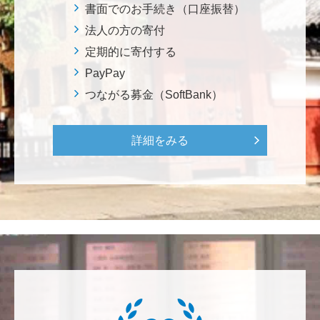
ろから始まりました。この社会でますますコンピュー
書面でのお手続き（口座振替）
タ科学の力が発揮されるよう祈念して、支援いたしま
法人の方の寄付
す。 <コンピュータサイエンス教育支援基金>
定期的に寄付する
PayPay
三好 弘晃
つながる募金（SoftBank）
世界に貢献を！
詳細をみる
鈴木 淳
微力ながら後輩のみなさんのご活躍を期待してます！
<ラクロス部>
田畑 和樹
対校戦勝利、インカレ優勝目指して頑張ってくださ
い！ <漕艇部>
紺野 邦昭