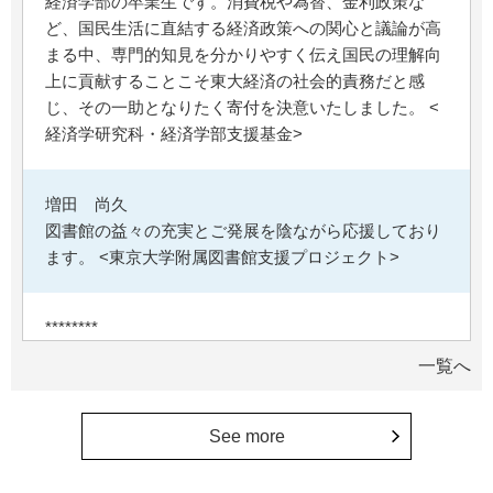
経済学部の卒業生です。消費税や為替、金利政策な
ど、国民生活に直結する経済政策への関心と議論が高
まる中、専門的知見を分かりやすく伝え国民の理解向
上に貢献することこそ東大経済の社会的責務だと感
じ、その一助となりたく寄付を決意いたしました。 <
経済学研究科・経済学部支援基金>
増田 尚久
図書館の益々の充実とご発展を陰ながら応援しており
ます。 <東京大学附属図書館支援プロジェクト>
********
植物は、実は植物同士全世界の植物で繋がっている。
一覧へ
植物が未来に繋がっている。 地球や室内の空気清浄、
浄化作用を行っていて、綺麗クリーンにしてくれてい
る。 植物、素晴らしい。 世界の学会でも、子供たち
See more
にも、植物の素晴らしさ、凄さを伝えていってほし
い。 後世、子供たちにも、３千年後も