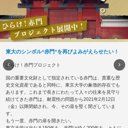
東大のシンボル“赤門”を再びよみがえらせたい！
ひらけ！赤門プロジェクト
国の重要文化財として指定されている赤門は、貴重な歴
史文化資産であると同時に、東京大学の象徴的存在でも
あります。これまで長きにわたって人々の往来を見守り
続けてきた赤門は、耐震性の問題から2021年2月12日
（金）以降閉鎖され、今、その扉を堅く閉ざしていま
す。
もう一度、赤門の扉を開きたい。
東京大学は次なる150年を、赤門は続く200年を、ともに