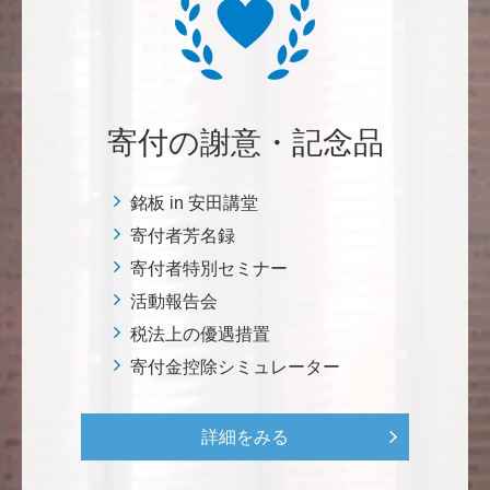
自身の高齢化とともに、障害のある方の苦労がよく理
解できるようになりました。パンフに出ている「重た
いドアの自動ドア化あるいは開閉しやすい折り戸化」
をはじめとして、身近なことでやらなければならない
ことはたくさんあると思います。お役に立てれば幸甚
です。 <障害のある学生や研究者の活躍応援基金>
寄付の謝意・記念品
恵良 道信
銘板 in 安田講堂
リベラルアーツとしての経済学をさらに発展させて 下
寄付者芳名録
さい。 <経済学研究科・経済学部支援基金>
寄付者特別セミナー
活動報告会
紺野 邦昭
税法上の優遇措置
若い方々のために「イノベーションを産む奇跡の海、
寄付金控除シミュレーター
世界のISAKI」を実現し、日本を、そして世界をリー
ドして下さい。 <マリン・フロンティア・サイエン
ス・プロジェクト（三崎臨海実験所）>
詳細をみる