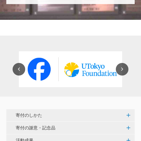
穴吹 善範
昨春に開催された小石川植物園の観桜会は素晴らし
く、小石川植物園の維持発展に少しでも寄与できれば
と考えています。
大澤 彰弘
少額ではございますが、今後の動物医療の発展にご活
用いただけると幸いです。 <東京大学動物医療センタ
ー未来基金（東大VMC基金）>
花之内 健仁
伝統ある赤門に貢献できるまたとない企画に参加でき
嬉しく思います。 <ひらけ！赤門プロジェクト>
寄付のしかた
劉 晨熙
寄付の謝意・記念品
白石流司、その始まりを赤門に。 <ひらけ！赤門プロ
ジェクト>
活動成果