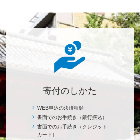
********
美味しいお寿司、刺身、美味しい魚、美味しい日本
米、酢飯 世界中の人々の舌を魅了している これから
も未来永劫 美味しいお寿司、刺身、日本米を子供た
ち、孫たち、子々孫々へ <国際水産研究教育基金>
荒木 雅子
イタリアと日本が協力して頑張っている壮大な発掘調
査プロジェクト。 歴史的な発見があることを期待しま
寄付のしかた
す。募金することにより、私自身も参加しているよう
な気持ちです。 <ソンマ・ヴェスヴィアーナ発掘調査
プロジェクト>
WEB申込の決済種類
書面でのお手続き（銀行振込）
株式会社Ｌｅｇａｌｓｃａｐｅ
書面でのお手続き（クレジット
当社は、IS・CSで学んだ知見を法領域に応用するとこ
カード）