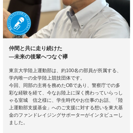
仲間と共に走り続けた
―未来の後輩へつなぐ襷
東京大学陸上運動部は、約100名の部員が所属する、
学内唯一の全学陸上競技団体です。
今回、同部の主将を務めたOBであり、警察庁での多
彩な経験を経て、今なお陸上に深く携わっていらっし
ゃる室城 信之様に、学生時代やお仕事のお話、「陸
上運動部支援基金」へのご支援に対する想いを東大基
金のファンドレイジングサポーターがインタビューし
ました。