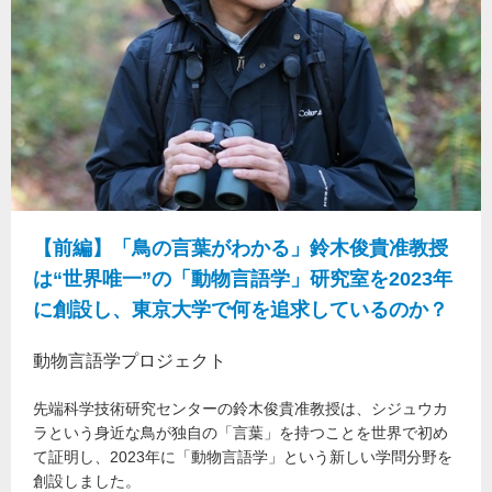
【前編】「鳥の言葉がわかる」鈴木俊貴准教授
は“世界唯一”の「動物言語学」研究室を2023年
に創設し、東京大学で何を追求しているのか？
動物言語学プロジェクト
先端科学技術研究センターの鈴木俊貴准教授は、シジュウカ
ラという身近な鳥が独自の「言葉」を持つことを世界で初め
て証明し、2023年に「動物言語学」という新しい学問分野を
創設しました。