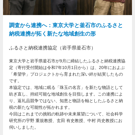
調査から連携へ：東京大学と釜石市のふるさと
納税連携が拓く新たな地域創生の形
ふるさと納税連携協定（岩手県釜石市）
東京大学と岩手県釜石市が9月に締結したふるさと納税連携協
定（寄付受付開始は令和7年10月1日から）は、20年におよぶ
「希望学」プロジェクトから育まれた深い絆が結実したもの
です。
本協定では、地域に眠る「珠玉の名言」を新たな物語として
紡ぎ直し、持続可能な地域創生を目指します。この連携によ
り、返礼品競争ではない、知恵と物語を軸としたふるさと納
税の新たな可能性が拓かれます。
今回はこれまでの挑戦の軌跡や未来展望について、社会科学
研究所の宇野 重規教授、玄田 有史教授、中村 尚史教授にお
伺いしました。