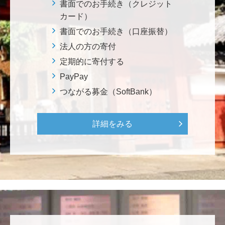
書面でのお手続き（クレジット
********
カード）
植物は、実は植物同士全世界の植物で繋がっている。
書面でのお手続き（口座振替）
植物が未来に繋がっている。 地球や室内の空気清浄、
浄化作用を行っていて、綺麗クリーンにしてくれてい
法人の方の寄付
る。 植物、素晴らしい。 世界の学会でも、子供たち
定期的に寄付する
にも、植物の素晴らしさ、凄さを伝えていってほし
PayPay
い。 後世、子供たちにも、３千年後も
つながる募金（SoftBank）
********
詳細をみる
美味しいお寿司、刺身、美味しい魚、美味しい日本
米、酢飯 世界中の人々の舌を魅了している これから
も未来永劫 美味しいお寿司、刺身、日本米を子供た
ち、孫たち、子々孫々へ <国際水産研究教育基金>
荒木 雅子
イタリアと日本が協力して頑張っている壮大な発掘調
査プロジェクト。 歴史的な発見があることを期待しま