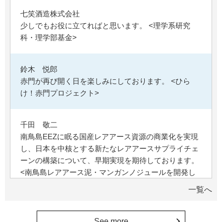
七笑酒造株式会社
少しでもお役に立てればと思います。 <理学系研究
科・理学部基金>
鈴木 悦郎
赤門が再び開く日を楽しみにしております。 <ひら
け！赤門プロジェクト>
千田 敬二
南鳥島EEZに眠る国産レアアース資源の商業化を実現
し、日本を中核とする新たなレアアースサプライチェ
ーンの構築について、早期実現を期待しております。
<南鳥島レアアース泥・マンガンノジュールを開発し
て日本の未来を拓く>
一覧へ
松岡 泰雅
See more