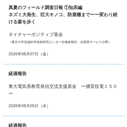
真夏のフィールド調査日報 ①知床編
ネズミ大発生、巨大キノコ、防鹿柵までーー変わり続
ける森を歩く
ネイチャーポジティブ基金
（東京大学先端科学技術研究センター生物多様性・生態系サービス分野）
2026年08月07日（金）
経過報告
東大電気系教育発信交流支援基金 ー捕雷役電１５０
ー
2026年08月05日（水）
経過報告