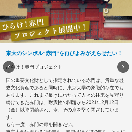
東大のシンボル“赤門”を再びよみがえらせたい！
ひらけ！赤門プロジェクト
国の重要文化財として指定されている赤門は、貴重な歴
史文化資産であると同時に、東京大学の象徴的存在でも
あります。これまで長きにわたって人々の往来を見守り
続けてきた赤門は、耐震性の問題から2021年2月12日
（金）以降閉鎖され、今、その扉を堅く閉ざしていま
す。
もう一度、赤門の扉を開きたい。
東京大学は次なる150年を、赤門は続く200年を、ともに