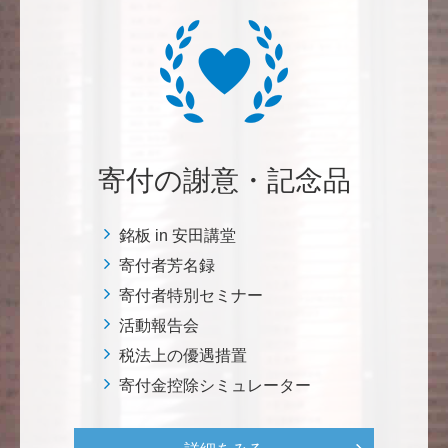
す。募金することにより、私自身も参加しているよう
な気持ちです。 <ソンマ・ヴェスヴィアーナ発掘調査
プロジェクト>
株式会社Ｌｅｇａｌｓｃａｐｅ
当社は、IS・CSで学んだ知見を法領域に応用するとこ
ろから始まりました。この社会でますますコンピュー
寄付の謝意・記念品
タ科学の力が発揮されるよう祈念して、支援いたしま
す。 <コンピュータサイエンス教育支援基金>
銘板 in 安田講堂
寄付者芳名録
三好 弘晃
寄付者特別セミナー
世界に貢献を！
活動報告会
税法上の優遇措置
鈴木 淳
寄付金控除シミュレーター
微力ながら後輩のみなさんのご活躍を期待してます！
<ラクロス部>