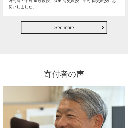
研究所の宇野 重規教授、玄田 有史教授、中村 尚史教授にお
伺いしました。
See more
寄付者の声