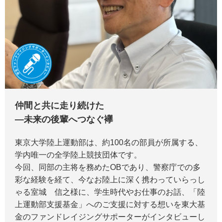
仲間と共に走り続けた
―未来の後輩へつなぐ襷
東京大学陸上運動部は、約100名の部員が所属する、
学内唯一の全学陸上競技団体です。
今回、同部の主将を務めたOBであり、警察庁での多
彩な経験を経て、今なお陸上に深く携わっていらっし
ゃる室城 信之様に、学生時代やお仕事のお話、「陸
上運動部支援基金」へのご支援に対する想いを東大基
金のファンドレイジングサポーターがインタビューし