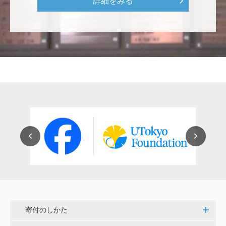
詳細をみる
田畑 和樹
対校戦勝利、インカレ優勝目指して頑張ってくださ
い！ <漕艇部>
紺野 邦昭
自身の高齢化とともに、障害のある方の苦労がよく理
解できるようになりました。パンフに出ている「重た
いドアの自動ドア化あるいは開閉しやすい折り戸化」
をはじめとして、身近なことでやらなければならない
ことはたくさんあると思います。お役に立てれば幸甚
です。 <障害のある学生や研究者の活躍応援基金>
恵良 道信
リベラルアーツとしての経済学をさらに発展させて 下
さい。 <経済学研究科・経済学部支援基金>
寄付のしかた