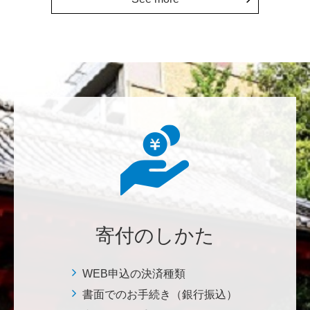
2026年大会お疲れ様です！ 全体で見ると色々事件が起
きた大会でしたが、無事に走り切れたとのことでおめ
でとうございます！ <東京大学フォーミュラファクト
リー支援基金>
********
経済学部の卒業生です。消費税や為替、金利政策な
ど、国民生活に直結する経済政策への関心と議論が高
まる中、専門的知見を分かりやすく伝え国民の理解向
上に貢献することこそ東大経済の社会的責務だと感
じ、その一助となりたく寄付を決意いたしました。 <
経済学研究科・経済学部支援基金>
寄付のしかた
増田 尚久
図書館の益々の充実とご発展を陰ながら応援しており
WEB申込の決済種類
ます。 <東京大学附属図書館支援プロジェクト>
書面でのお手続き（銀行振込）