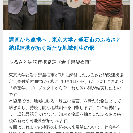
調査から連携へ：東京大学と釜石市のふるさと
納税連携が拓く新たな地域創生の形
ふるさと納税連携協定（岩手県釜石市）
東京大学と岩手県釜石市が9月に締結したふるさと納税連携協
定（寄付受付開始は令和7年10月1日から）は、20年におよぶ
「希望学」プロジェクトから育まれた深い絆が結実したもの
です。
本協定では、地域に眠る「珠玉の名言」を新たな物語として
紡ぎ直し、持続可能な地域創生を目指します。この連携によ
り、返礼品競争ではない、知恵と物語を軸としたふるさと納
税の新たな可能性が拓かれます。
今回はこれまでの挑戦の軌跡や未来展望について、社会科学