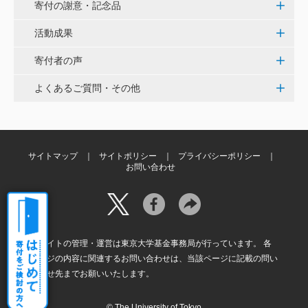
寄付の謝意・記念品
紺野 邦昭
若い方々のために「イノベーションを産む奇跡の海、
活動成果
世界のISAKI」を実現し、日本を、そして世界をリー
寄付者の声
ドして下さい。 <マリン・フロンティア・サイエン
ス・プロジェクト（三崎臨海実験所）>
よくあるご質問・その他
穴吹 善範
昨春に開催された小石川植物園の観桜会は素晴らし
く、小石川植物園の維持発展に少しでも寄与できれば
サイトマップ
サイトポリシー
プライバシーポリシー
お問い合わせ
と考えています。
大澤 彰弘
少額ではございますが、今後の動物医療の発展にご活
本サイトの管理・運営は東京大学基金事務局が行っています。 各
用いただけると幸いです。 <東京大学動物医療センタ
ページの内容に関連するお問い合わせは、当該ページに記載の問い
ー未来基金（東大VMC基金）>
合わせ先までお願いいたします。
© The University of Tokyo