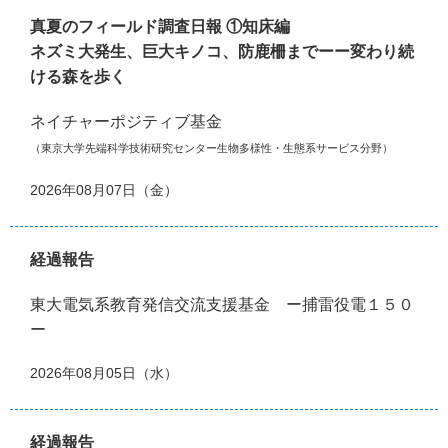
真夏のフィールド調査日報 ①知床編
ネズミ大発生、巨大キノコ、防鹿柵までーー変わり続
ける森を歩く
ネイチャーポジティブ基金
（東京大学先端科学技術研究センター生物多様性・生態系サービス分野）
2026年08月07日（金）
経過報告
東大電気系教育発信交流支援基金 ー捕雷役電１５０
ー
2026年08月05日（水）
経過報告