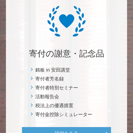
三好 弘晃
世界に貢献を！
鈴木 淳
微力ながら後輩のみなさんのご活躍を期待してます！
寄付の謝意・記念品
<ラクロス部>
銘板 in 安田講堂
田畑 和樹
寄付者芳名録
対校戦勝利、インカレ優勝目指して頑張ってくださ
寄付者特別セミナー
い！ <漕艇部>
活動報告会
税法上の優遇措置
紺野 邦昭
寄付金控除シミュレーター
自身の高齢化とともに、障害のある方の苦労がよく理
解できるようになりました。パンフに出ている「重た
いドアの自動ドア化あるいは開閉しやすい折り戸化」