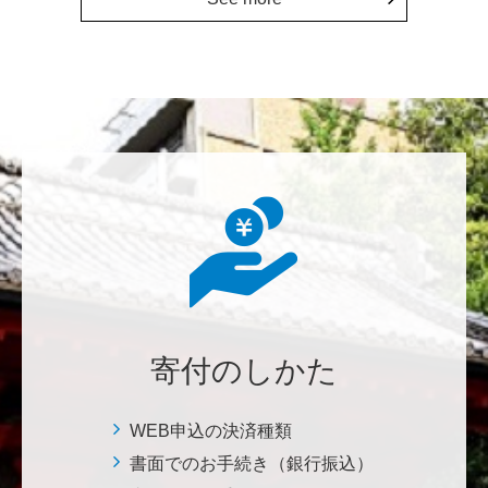
上に貢献することこそ東大経済の社会的責務だと感
じ、その一助となりたく寄付を決意いたしました。 <
経済学研究科・経済学部支援基金>
増田 尚久
図書館の益々の充実とご発展を陰ながら応援しており
ます。 <東京大学附属図書館支援プロジェクト>
********
植物は、実は植物同士全世界の植物で繋がっている。
植物が未来に繋がっている。 地球や室内の空気清浄、
浄化作用を行っていて、綺麗クリーンにしてくれてい
寄付のしかた
る。 植物、素晴らしい。 世界の学会でも、子供たち
にも、植物の素晴らしさ、凄さを伝えていってほし
い。 後世、子供たちにも、３千年後も
WEB申込の決済種類
書面でのお手続き（銀行振込）