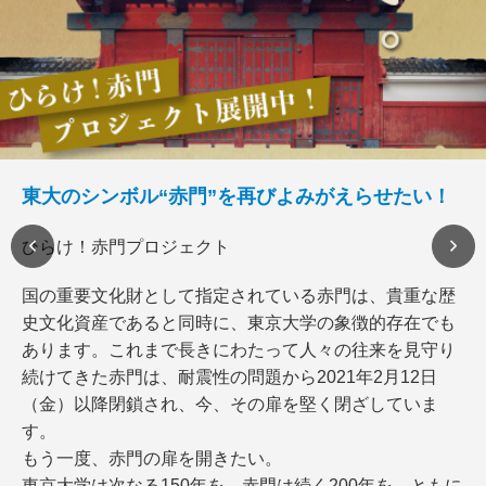
東大のシンボル“赤門”を再びよみがえらせたい！
ひらけ！赤門プロジェクト
国の重要文化財として指定されている赤門は、貴重な歴
史文化資産であると同時に、東京大学の象徴的存在でも
あります。これまで長きにわたって人々の往来を見守り
続けてきた赤門は、耐震性の問題から2021年2月12日
（金）以降閉鎖され、今、その扉を堅く閉ざしていま
す。
もう一度、赤門の扉を開きたい。
東京大学は次なる150年を、赤門は続く200年を、ともに