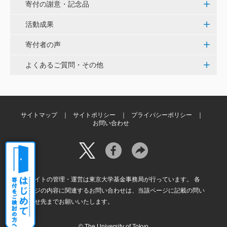
く、小石川植物園の維持発展に少しでも寄与できれば
寄付の謝意・記念品
と考えています。
活動成果
寄付者の声
大澤 彰弘
少額ではございますが、今後の動物医療の発展にご活
よくあるご質問・その他
用いただけると幸いです。 <東京大学動物医療センタ
ー未来基金（東大VMC基金）>
花之内 健仁
サイトマップ
サイトポリシー
プライバシーポリシー
お問い合わせ
伝統ある赤門に貢献できるまたとない企画に参加でき
嬉しく思います。 <ひらけ！赤門プロジェクト>
劉 晨熙
本サイトの管理・運営は東京大学基金事務局が行っています。 各
白石流司、その始まりを赤門に。 <ひらけ！赤門プロ
ページの内容に関連するお問い合わせは、当該ページに記載の問い
ジェクト>
合わせ先までお願いいたします。
© The University of Tokyo