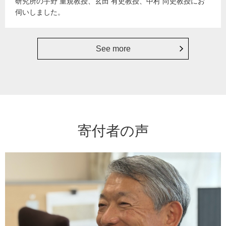
研究所の宇野 重規教授、玄田 有史教授、中村 尚史教授にお
伺いしました。
See more
寄付者の声