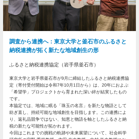
調査から連携へ：東京大学と釜石市のふるさと
納税連携が拓く新たな地域創生の形
ふるさと納税連携協定（岩手県釜石市）
東京大学と岩手県釜石市が9月に締結したふるさと納税連携協
定（寄付受付開始は令和7年10月1日から）は、20年におよぶ
「希望学」プロジェクトから育まれた深い絆が結実したもの
です。
本協定では、地域に眠る「珠玉の名言」を新たな物語として
紡ぎ直し、持続可能な地域創生を目指します。この連携によ
り、返礼品競争ではない、知恵と物語を軸としたふるさと納
税の新たな可能性が拓かれます。
今回はこれまでの挑戦の軌跡や未来展望について、社会科学