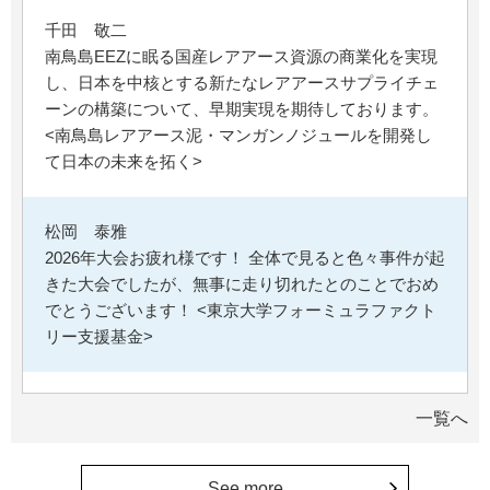
千田 敬二
南鳥島EEZに眠る国産レアアース資源の商業化を実現
し、日本を中核とする新たなレアアースサプライチェ
ーンの構築について、早期実現を期待しております。
<南鳥島レアアース泥・マンガンノジュールを開発し
て日本の未来を拓く>
松岡 泰雅
2026年大会お疲れ様です！ 全体で見ると色々事件が起
きた大会でしたが、無事に走り切れたとのことでおめ
でとうございます！ <東京大学フォーミュラファクト
リー支援基金>
********
一覧へ
経済学部の卒業生です。消費税や為替、金利政策な
ど、国民生活に直結する経済政策への関心と議論が高
まる中、専門的知見を分かりやすく伝え国民の理解向
See more