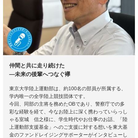
仲間と共に走り続けた
―未来の後輩へつなぐ襷
東京大学陸上運動部は、約100名の部員が所属する、
学内唯一の全学陸上競技団体です。
今回、同部の主将を務めたOBであり、警察庁での多
彩な経験を経て、今なお陸上に深く携わっていらっし
ゃる室城 信之様に、学生時代やお仕事のお話、「陸
上運動部支援基金」へのご支援に対する想いを東大基
金のファンドレイジングサポーターがインタビューし