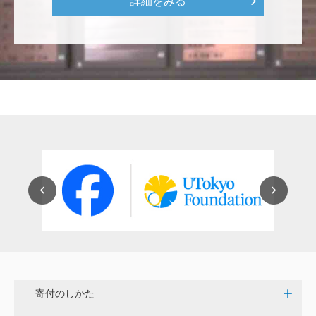
詳細をみる
をはじめとして、身近なことでやらなければならない
ことはたくさんあると思います。お役に立てれば幸甚
です。 <障害のある学生や研究者の活躍応援基金>
恵良 道信
リベラルアーツとしての経済学をさらに発展させて 下
さい。 <経済学研究科・経済学部支援基金>
紺野 邦昭
若い方々のために「イノベーションを産む奇跡の海、
世界のISAKI」を実現し、日本を、そして世界をリー
ドして下さい。 <マリン・フロンティア・サイエン
ス・プロジェクト（三崎臨海実験所）>
穴吹 善範
寄付のしかた
昨春に開催された小石川植物園の観桜会は素晴らし