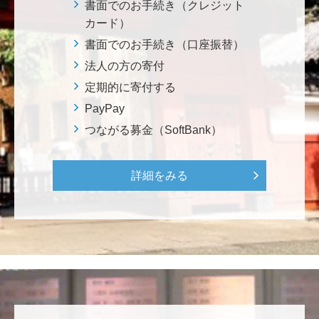
********
書面でのお手続き（クレジット
美味しいお寿司、刺身、美味しい魚、美味しい日本
カード）
米、酢飯 世界中の人々の舌を魅了している これから
書面でのお手続き（口座振替）
も未来永劫 美味しいお寿司、刺身、日本米を子供た
法人の方の寄付
ち、孫たち、子々孫々へ <国際水産研究教育基金>
定期的に寄付する
PayPay
荒木 雅子
つながる募金（SoftBank）
イタリアと日本が協力して頑張っている壮大な発掘調
査プロジェクト。 歴史的な発見があることを期待しま
す。募金することにより、私自身も参加しているよう
詳細をみる
な気持ちです。 <ソンマ・ヴェスヴィアーナ発掘調査
プロジェクト>
株式会社Ｌｅｇａｌｓｃａｐｅ
当社は、IS・CSで学んだ知見を法領域に応用するとこ
ろから始まりました。この社会でますますコンピュー
タ科学の力が発揮されるよう祈念して、支援いたしま
す。 <コンピュータサイエンス教育支援基金>