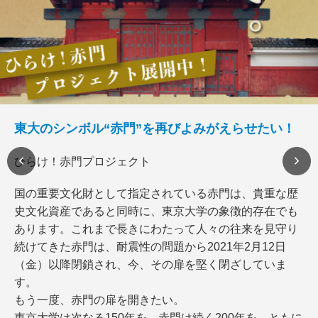
東大のシンボル“赤門”を再びよみがえらせたい！
ひらけ！赤門プロジェクト
国の重要文化財として指定されている赤門は、貴重な歴
史文化資産であると同時に、東京大学の象徴的存在でも
あります。これまで長きにわたって人々の往来を見守り
続けてきた赤門は、耐震性の問題から2021年2月12日
（金）以降閉鎖され、今、その扉を堅く閉ざしていま
す。
もう一度、赤門の扉を開きたい。
東京大学は次なる150年を、赤門は続く200年を、ともに