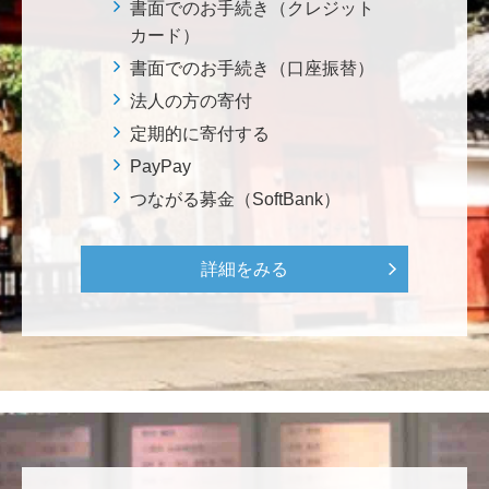
株式会社Ｌｅｇａｌｓｃａｐｅ
書面でのお手続き（クレジット
当社は、IS・CSで学んだ知見を法領域に応用するとこ
カード）
ろから始まりました。この社会でますますコンピュー
書面でのお手続き（口座振替）
タ科学の力が発揮されるよう祈念して、支援いたしま
法人の方の寄付
す。 <コンピュータサイエンス教育支援基金>
定期的に寄付する
PayPay
三好 弘晃
つながる募金（SoftBank）
世界に貢献を！
詳細をみる
鈴木 淳
微力ながら後輩のみなさんのご活躍を期待してます！
<ラクロス部>
田畑 和樹
対校戦勝利、インカレ優勝目指して頑張ってくださ
い！ <漕艇部>