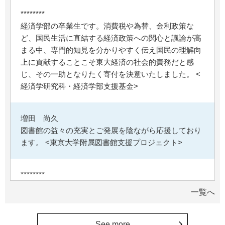
********
経済学部の卒業生です。消費税や為替、金利政策な
ど、国民生活に直結する経済政策への関心と議論が高
まる中、専門的知見を分かりやすく伝え国民の理解向
上に貢献することこそ東大経済の社会的責務だと感
じ、その一助となりたく寄付を決意いたしました。 <
経済学研究科・経済学部支援基金>
増田 尚久
図書館の益々の充実とご発展を陰ながら応援しており
ます。 <東京大学附属図書館支援プロジェクト>
********
植物は、実は植物同士全世界の植物で繋がっている。
一覧へ
植物が未来に繋がっている。 地球や室内の空気清浄、
浄化作用を行っていて、綺麗クリーンにしてくれてい
る。 植物、素晴らしい。 世界の学会でも、子供たち
See more