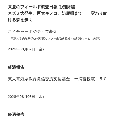
真夏のフィールド調査日報 ①知床編
ネズミ大発生、巨大キノコ、防鹿柵までーー変わり続
ける森を歩く
ネイチャーポジティブ基金
（東京大学先端科学技術研究センター生物多様性・生態系サービス分野）
2026年08月07日（金）
経過報告
東大電気系教育発信交流支援基金 ー捕雷役電１５０
ー
2026年08月05日（水）
経過報告