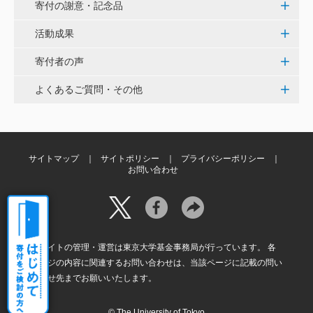
寄付の謝意・記念品
白石流司、その始まりを赤門に。 <ひらけ！赤門プロ
ジェクト>
活動成果
寄付者の声
株式会社ペイ・フォワード
よくあるご質問・その他
夢や目標を叶えるために本気で挑戦する、イキイキと
輝く子供達が全国に増えますように。 <ひらけ！赤門
プロジェクト>
サイトマップ
サイトポリシー
プライバシーポリシー
佐小 千恵美
お問い合わせ
学生時代にくぐった懐かしい赤門の復活を楽しみにし
ています。 <ひらけ！赤門プロジェクト>
本サイトの管理・運営は東京大学基金事務局が行っています。 各
ページの内容に関連するお問い合わせは、当該ページに記載の問い
合わせ先までお願いいたします。
© The University of Tokyo