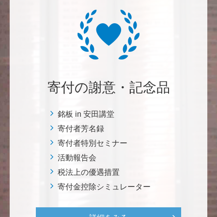
紺野 邦昭
自身の高齢化とともに、障害のある方の苦労がよく理
解できるようになりました。パンフに出ている「重た
いドアの自動ドア化あるいは開閉しやすい折り戸化」
をはじめとして、身近なことでやらなければならない
ことはたくさんあると思います。お役に立てれば幸甚
です。 <障害のある学生や研究者の活躍応援基金>
寄付の謝意・記念品
恵良 道信
銘板 in 安田講堂
リベラルアーツとしての経済学をさらに発展させて 下
寄付者芳名録
さい。 <経済学研究科・経済学部支援基金>
寄付者特別セミナー
活動報告会
紺野 邦昭
税法上の優遇措置
若い方々のために「イノベーションを産む奇跡の海、
寄付金控除シミュレーター
世界のISAKI」を実現し、日本を、そして世界をリー
ドして下さい。 <マリン・フロンティア・サイエン
ス・プロジェクト（三崎臨海実験所）>