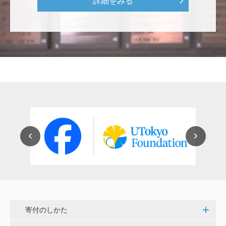
詳細をみる
穴吹 善範
昨春に開催された小石川植物園の観桜会は素晴らし
く、小石川植物園の維持発展に少しでも寄与できれば
と考えています。
大澤 彰弘
少額ではございますが、今後の動物医療の発展にご活
用いただけると幸いです。 <東京大学動物医療センタ
ー未来基金（東大VMC基金）>
花之内 健仁
伝統ある赤門に貢献できるまたとない企画に参加でき
嬉しく思います。 <ひらけ！赤門プロジェクト>
寄付のしかた
劉 晨熙