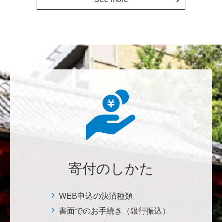
にも、植物の素晴らしさ、凄さを伝えていってほし
い。 後世、子供たちにも、３千年後も
********
美味しいお寿司、刺身、美味しい魚、美味しい日本
米、酢飯 世界中の人々の舌を魅了している これから
も未来永劫 美味しいお寿司、刺身、日本米を子供た
ち、孫たち、子々孫々へ <国際水産研究教育基金>
荒木 雅子
イタリアと日本が協力して頑張っている壮大な発掘調
査プロジェクト。 歴史的な発見があることを期待しま
寄付のしかた
す。募金することにより、私自身も参加しているよう
な気持ちです。 <ソンマ・ヴェスヴィアーナ発掘調査
プロジェクト>
WEB申込の決済種類
書面でのお手続き（銀行振込）