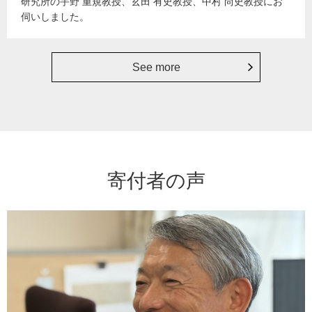
研究所の宇野 重規教授、玄田 有史教授、中村 尚史教授にお
伺いしました。
See more
寄付者の声