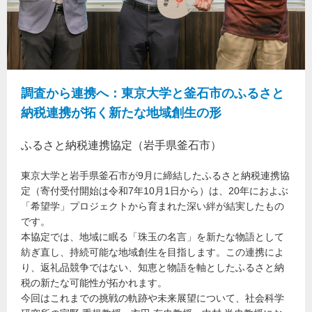
調査から連携へ：東京大学と釜石市のふるさと
納税連携が拓く新たな地域創生の形
ふるさと納税連携協定（岩手県釜石市）
東京大学と岩手県釜石市が9月に締結したふるさと納税連携協
定（寄付受付開始は令和7年10月1日から）は、20年におよぶ
「希望学」プロジェクトから育まれた深い絆が結実したもの
です。
本協定では、地域に眠る「珠玉の名言」を新たな物語として
紡ぎ直し、持続可能な地域創生を目指します。この連携によ
り、返礼品競争ではない、知恵と物語を軸としたふるさと納
税の新たな可能性が拓かれます。
今回はこれまでの挑戦の軌跡や未来展望について、社会科学