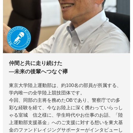
仲間と共に走り続けた
―未来の後輩へつなぐ襷
東京大学陸上運動部は、約100名の部員が所属する、
学内唯一の全学陸上競技団体です。
今回、同部の主将を務めたOBであり、警察庁での多
彩な経験を経て、今なお陸上に深く携わっていらっし
ゃる室城 信之様に、学生時代やお仕事のお話、「陸
上運動部支援基金」へのご支援に対する想いを東大基
金のファンドレイジングサポーターがインタビューし