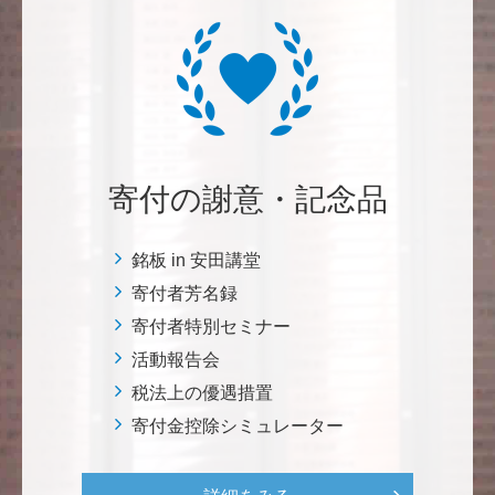
三好 弘晃
世界に貢献を！
鈴木 淳
微力ながら後輩のみなさんのご活躍を期待してます！
寄付の謝意・記念品
<ラクロス部>
銘板 in 安田講堂
田畑 和樹
寄付者芳名録
対校戦勝利、インカレ優勝目指して頑張ってくださ
寄付者特別セミナー
い！ <漕艇部>
活動報告会
税法上の優遇措置
紺野 邦昭
寄付金控除シミュレーター
自身の高齢化とともに、障害のある方の苦労がよく理
解できるようになりました。パンフに出ている「重た
いドアの自動ドア化あるいは開閉しやすい折り戸化」