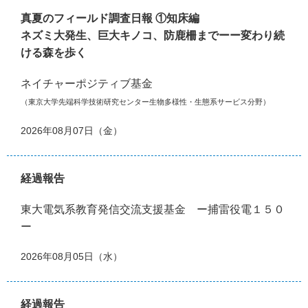
真夏のフィールド調査日報 ①知床編
ネズミ大発生、巨大キノコ、防鹿柵までーー変わり続
ける森を歩く
ネイチャーポジティブ基金
（東京大学先端科学技術研究センター生物多様性・生態系サービス分野）
2026年08月07日（金）
経過報告
東大電気系教育発信交流支援基金 ー捕雷役電１５０
ー
2026年08月05日（水）
経過報告