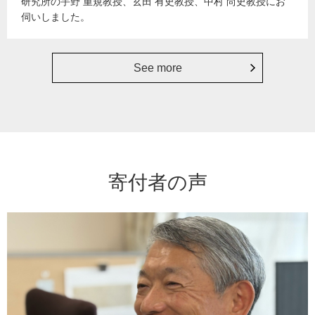
研究所の宇野 重規教授、玄田 有史教授、中村 尚史教授にお
伺いしました。
See more
寄付者の声