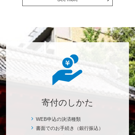
上に貢献することこそ東大経済の社会的責務だと感
じ、その一助となりたく寄付を決意いたしました。 <
経済学研究科・経済学部支援基金>
増田 尚久
図書館の益々の充実とご発展を陰ながら応援しており
ます。 <東京大学附属図書館支援プロジェクト>
********
植物は、実は植物同士全世界の植物で繋がっている。
植物が未来に繋がっている。 地球や室内の空気清浄、
浄化作用を行っていて、綺麗クリーンにしてくれてい
寄付のしかた
る。 植物、素晴らしい。 世界の学会でも、子供たち
にも、植物の素晴らしさ、凄さを伝えていってほし
い。 後世、子供たちにも、３千年後も
WEB申込の決済種類
書面でのお手続き（銀行振込）