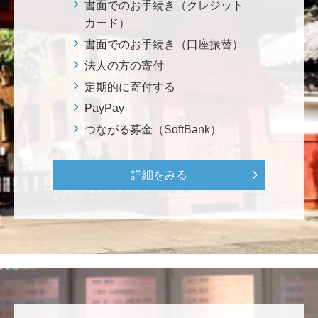
********
書面でのお手続き（クレジット
美味しいお寿司、刺身、美味しい魚、美味しい日本
カード）
米、酢飯 世界中の人々の舌を魅了している これから
書面でのお手続き（口座振替）
も未来永劫 美味しいお寿司、刺身、日本米を子供た
法人の方の寄付
ち、孫たち、子々孫々へ <国際水産研究教育基金>
定期的に寄付する
PayPay
荒木 雅子
つながる募金（SoftBank）
イタリアと日本が協力して頑張っている壮大な発掘調
査プロジェクト。 歴史的な発見があることを期待しま
す。募金することにより、私自身も参加しているよう
詳細をみる
な気持ちです。 <ソンマ・ヴェスヴィアーナ発掘調査
プロジェクト>
株式会社Ｌｅｇａｌｓｃａｐｅ
当社は、IS・CSで学んだ知見を法領域に応用するとこ
ろから始まりました。この社会でますますコンピュー
タ科学の力が発揮されるよう祈念して、支援いたしま
す。 <コンピュータサイエンス教育支援基金>