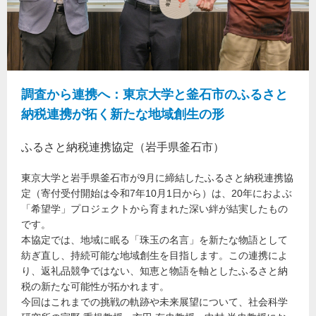
調査から連携へ：東京大学と釜石市のふるさと
納税連携が拓く新たな地域創生の形
ふるさと納税連携協定（岩手県釜石市）
東京大学と岩手県釜石市が9月に締結したふるさと納税連携協
定（寄付受付開始は令和7年10月1日から）は、20年におよぶ
「希望学」プロジェクトから育まれた深い絆が結実したもの
です。
本協定では、地域に眠る「珠玉の名言」を新たな物語として
紡ぎ直し、持続可能な地域創生を目指します。この連携によ
り、返礼品競争ではない、知恵と物語を軸としたふるさと納
税の新たな可能性が拓かれます。
今回はこれまでの挑戦の軌跡や未来展望について、社会科学