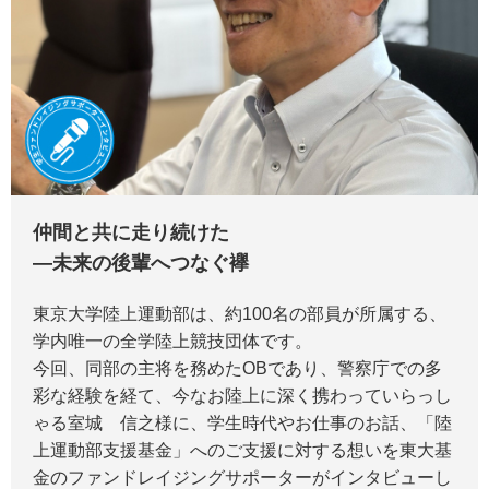
仲間と共に走り続けた
―未来の後輩へつなぐ襷
東京大学陸上運動部は、約100名の部員が所属する、
学内唯一の全学陸上競技団体です。
今回、同部の主将を務めたOBであり、警察庁での多
彩な経験を経て、今なお陸上に深く携わっていらっし
ゃる室城 信之様に、学生時代やお仕事のお話、「陸
上運動部支援基金」へのご支援に対する想いを東大基
金のファンドレイジングサポーターがインタビューし