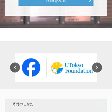
詳細をみる
をはじめとして、身近なことでやらなければならない
ことはたくさんあると思います。お役に立てれば幸甚
です。 <障害のある学生や研究者の活躍応援基金>
恵良 道信
リベラルアーツとしての経済学をさらに発展させて 下
さい。 <経済学研究科・経済学部支援基金>
紺野 邦昭
若い方々のために「イノベーションを産む奇跡の海、
世界のISAKI」を実現し、日本を、そして世界をリー
ドして下さい。 <マリン・フロンティア・サイエン
ス・プロジェクト（三崎臨海実験所）>
穴吹 善範
寄付のしかた
昨春に開催された小石川植物園の観桜会は素晴らし