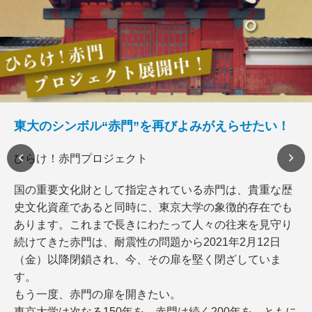
東大のシンボル“赤門”を再びよみがえらせたい！
ひらけ！赤門プロジェクト
国の重要文化財として指定されている赤門は、貴重な歴
史文化資産であると同時に、東京大学の象徴的存在でも
あります。これまで長きにわたって人々の往来を見守り
続けてきた赤門は、耐震性の問題から2021年2月12日
（金）以降閉鎖され、今、その扉を堅く閉ざしていま
す。
もう一度、赤門の扉を開きたい。
東京大学は次なる150年を、赤門は続く200年を、ともに