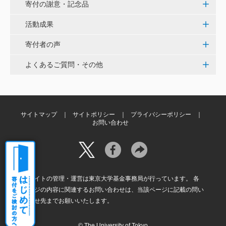
く、小石川植物園の維持発展に少しでも寄与できれば
寄付の謝意・記念品
と考えています。
活動成果
寄付者の声
大澤 彰弘
少額ではございますが、今後の動物医療の発展にご活
よくあるご質問・その他
用いただけると幸いです。 <東京大学動物医療センタ
ー未来基金（東大VMC基金）>
花之内 健仁
サイトマップ
サイトポリシー
プライバシーポリシー
お問い合わせ
伝統ある赤門に貢献できるまたとない企画に参加でき
嬉しく思います。 <ひらけ！赤門プロジェクト>
劉 晨熙
本サイトの管理・運営は東京大学基金事務局が行っています。 各
白石流司、その始まりを赤門に。 <ひらけ！赤門プロ
ページの内容に関連するお問い合わせは、当該ページに記載の問い
ジェクト>
合わせ先までお願いいたします。
© The University of Tokyo