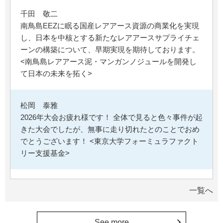
千田 敬二
南鳥島EEZに眠る国産レアアース資源の商業化を実現
し、日本を中核とする新たなレアアースサプライチェ
ーンの構築について、早期実現を期待しております。
<南鳥島レアアース泥・マンガンノジュールを開発し
て日本の未来を拓く>
松岡 泰雅
2026年大会お疲れ様です！ 全体で見ると色々事件が起
きた大会でしたが、無事に走り切れたとのことでおめ
でとうございます！ <東京大学フォーミュラファクト
リー支援基金>
********
一覧へ
経済学部の卒業生です。消費税や為替、金利政策な
ど、国民生活に直結する経済政策への関心と議論が高
まる中、専門的知見を分かりやすく伝え国民の理解向
See more