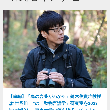
【前編】「鳥の言葉がわかる」鈴木俊貴准教授
は“世界唯一”の「動物言語学」研究室を2023