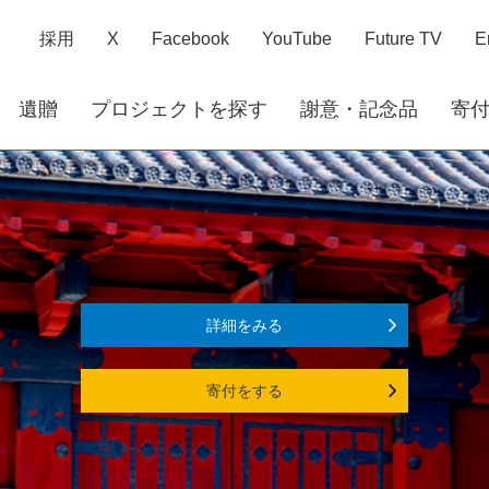
採用
X
Facebook
YouTube
Future TV
E
遺贈
プロジェクトを探す
謝意・記念品
寄
詳細をみる
寄付をする