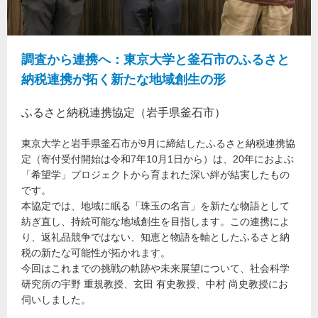
調査から連携へ：東京大学と釜石市のふるさと
納税連携が拓く新たな地域創生の形
ふるさと納税連携協定（岩手県釜石市）
東京大学と岩手県釜石市が9月に締結したふるさと納税連携協
定（寄付受付開始は令和7年10月1日から）は、20年におよぶ
「希望学」プロジェクトから育まれた深い絆が結実したもの
です。
本協定では、地域に眠る「珠玉の名言」を新たな物語として
紡ぎ直し、持続可能な地域創生を目指します。この連携によ
り、返礼品競争ではない、知恵と物語を軸としたふるさと納
税の新たな可能性が拓かれます。
今回はこれまでの挑戦の軌跡や未来展望について、社会科学
研究所の宇野 重規教授、玄田 有史教授、中村 尚史教授にお
伺いしました。