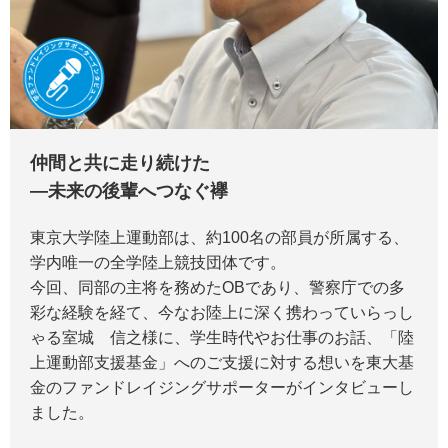
仲間と共に走り続けた
―未来の後輩へつなぐ襷
東京大学陸上運動部は、約100名の部員が所属する、
学内唯一の全学陸上競技団体です。
今回、同部の主将を務めたOBであり、警察庁での多
彩な経験を経て、今なお陸上に深く携わっていらっし
ゃる室城 信之様に、学生時代やお仕事のお話、「陸
上運動部支援基金」へのご支援に対する想いを東大基
金のファンドレイジングサポーターがインタビューし
ました。