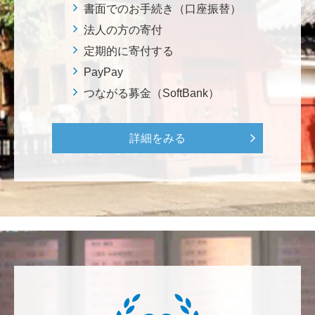
ろから始まりました。この社会でますますコンピュー
書面でのお手続き（口座振替）
タ科学の力が発揮されるよう祈念して、支援いたしま
法人の方の寄付
す。 <コンピュータサイエンス教育支援基金>
定期的に寄付する
PayPay
三好 弘晃
つながる募金（SoftBank）
世界に貢献を！
詳細をみる
鈴木 淳
微力ながら後輩のみなさんのご活躍を期待してます！
<ラクロス部>
田畑 和樹
対校戦勝利、インカレ優勝目指して頑張ってくださ
い！ <漕艇部>
紺野 邦昭