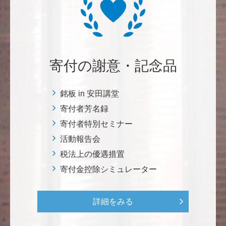
自身の高齢化とともに、障害のある方の苦労がよく理
解できるようになりました。パンフに出ている「重た
いドアの自動ドア化あるいは開閉しやすい折り戸化」
をはじめとして、身近なことでやらなければならない
ことはたくさんあると思います。お役に立てれば幸甚
です。 <障害のある学生や研究者の活躍応援基金>
寄付の謝意・記念品
恵良 道信
銘板 in 安田講堂
リベラルアーツとしての経済学をさらに発展させて 下
寄付者芳名録
さい。 <経済学研究科・経済学部支援基金>
寄付者特別セミナー
活動報告会
紺野 邦昭
税法上の優遇措置
若い方々のために「イノベーションを産む奇跡の海、
寄付金控除シミュレーター
世界のISAKI」を実現し、日本を、そして世界をリー
ドして下さい。 <マリン・フロンティア・サイエン
ス・プロジェクト（三崎臨海実験所）>
詳細をみる