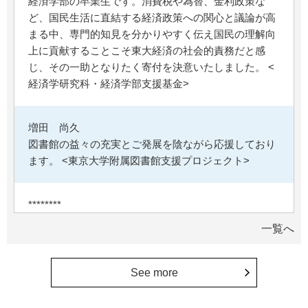
経済学部の卒業生です。消費税や為替、金利政策な
ど、国民生活に直結する経済政策への関心と議論が高
まる中、専門的知見を分かりやすく伝え国民の理解向
上に貢献することこそ東大経済の社会的責務だと感
じ、その一助となりたく寄付を決意いたしました。 <
経済学研究科・経済学部支援基金>
増田 尚久
図書館の益々の充実とご発展を陰ながら応援しており
ます。 <東京大学附属図書館支援プロジェクト>
********
植物は、実は植物同士全世界の植物で繋がっている。
一覧へ
植物が未来に繋がっている。 地球や室内の空気清浄、
浄化作用を行っていて、綺麗クリーンにしてくれてい
る。 植物、素晴らしい。 世界の学会でも、子供たち
See more
にも、植物の素晴らしさ、凄さを伝えていってほし
い。 後世、子供たちにも、３千年後も