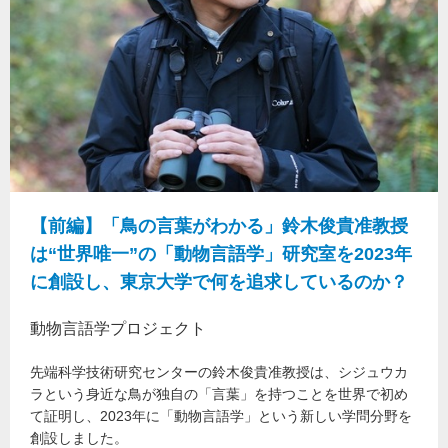
【前編】「鳥の言葉がわかる」鈴木俊貴准教授
は“世界唯一”の「動物言語学」研究室を2023年
に創設し、東京大学で何を追求しているのか？
動物言語学プロジェクト
先端科学技術研究センターの鈴木俊貴准教授は、シジュウカ
ラという身近な鳥が独自の「言葉」を持つことを世界で初め
て証明し、2023年に「動物言語学」という新しい学問分野を
創設しました。