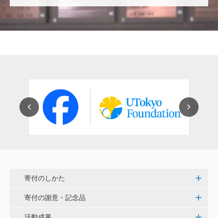
穴吹 善範
昨春に開催された小石川植物園の観桜会は素晴らし
く、小石川植物園の維持発展に少しでも寄与できれば
と考えています。
大澤 彰弘
少額ではございますが、今後の動物医療の発展にご活
用いただけると幸いです。 <東京大学動物医療センタ
ー未来基金（東大VMC基金）>
花之内 健仁
伝統ある赤門に貢献できるまたとない企画に参加でき
嬉しく思います。 <ひらけ！赤門プロジェクト>
寄付のしかた
劉 晨熙
寄付の謝意・記念品
白石流司、その始まりを赤門に。 <ひらけ！赤門プロ
ジェクト>
活動成果