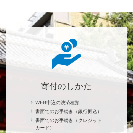
********
美味しいお寿司、刺身、美味しい魚、美味しい日本
米、酢飯 世界中の人々の舌を魅了している これから
も未来永劫 美味しいお寿司、刺身、日本米を子供た
ち、孫たち、子々孫々へ <国際水産研究教育基金>
荒木 雅子
イタリアと日本が協力して頑張っている壮大な発掘調
査プロジェクト。 歴史的な発見があることを期待しま
寄付のしかた
す。募金することにより、私自身も参加しているよう
な気持ちです。 <ソンマ・ヴェスヴィアーナ発掘調査
プロジェクト>
WEB申込の決済種類
書面でのお手続き（銀行振込）
株式会社Ｌｅｇａｌｓｃａｐｅ
書面でのお手続き（クレジット
当社は、IS・CSで学んだ知見を法領域に応用するとこ
カード）