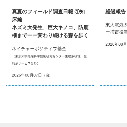
真夏のフィールド調査日報 ①知
経過報告
床編
東大電気
ネズミ大発生、巨大キノコ、防鹿
ー捕雷役
柵までーー変わり続ける森を歩く
2026年08
ネイチャーポジティブ基金
（東京大学先端科学技術研究センター生物多様性・生
態系サービス分野）
2026年08月07日（金）