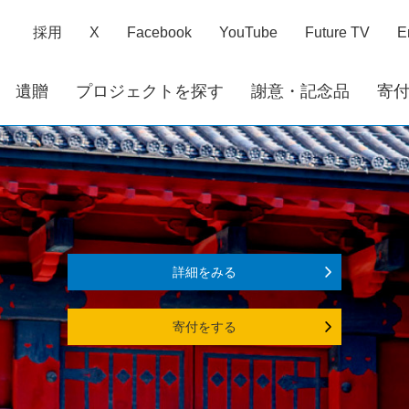
採用
X
Facebook
YouTube
Future TV
E
遺贈
プロジェクトを探す
謝意・記念品
寄
詳細をみる
寄付をする