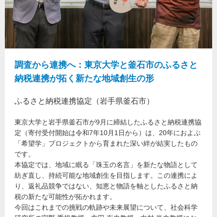
調査から連携へ：東京大学と釜石市のふるさと
納税連携が拓く新たな地域創生の形
ふるさと納税連携協定（岩手県釜石市）
東京大学と岩手県釜石市が9月に締結したふるさと納税連携協
定（寄付受付開始は令和7年10月1日から）は、20年におよぶ
「希望学」プロジェクトから育まれた深い絆が結実したもの
です。
本協定では、地域に眠る「珠玉の名言」を新たな物語として
紡ぎ直し、持続可能な地域創生を目指します。この連携によ
り、返礼品競争ではない、知恵と物語を軸としたふるさと納
税の新たな可能性が拓かれます。
今回はこれまでの挑戦の軌跡や未来展望について、社会科学