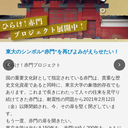
東大のシンボル“赤門”を再びよみがえらせたい！
ひらけ！赤門プロジェクト
国の重要文化財として指定されている赤門は、貴重な歴
史文化資産であると同時に、東京大学の象徴的存在でも
あります。これまで長きにわたって人々の往来を見守り
続けてきた赤門は、耐震性の問題から2021年2月12日
（金）以降閉鎖され、今、その扉を堅く閉ざしていま
す。
もう一度、赤門の扉を開きたい。
東京大学は次なる150年を、赤門は続く200年を、ともに