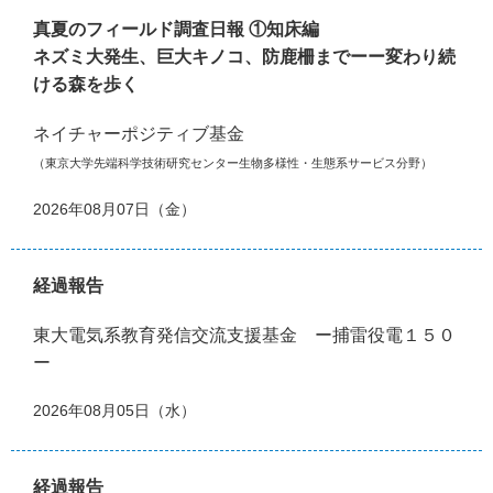
真夏のフィールド調査日報 ①知床編
ネズミ大発生、巨大キノコ、防鹿柵までーー変わり続
ける森を歩く
ネイチャーポジティブ基金
（東京大学先端科学技術研究センター生物多様性・生態系サービス分野）
2026年08月07日（金）
経過報告
東大電気系教育発信交流支援基金 ー捕雷役電１５０
ー
2026年08月05日（水）
経過報告