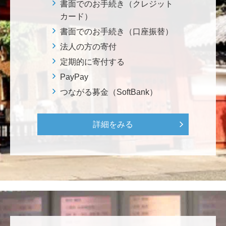
鈴木 悦郎
書面でのお手続き（クレジット
赤門が再び開く日を楽しみにしております。 <ひら
カード）
け！赤門プロジェクト>
書面でのお手続き（口座振替）
法人の方の寄付
千田 敬二
定期的に寄付する
南鳥島EEZに眠る国産レアアース資源の商業化を実現
PayPay
し、日本を中核とする新たなレアアースサプライチェ
つながる募金（SoftBank）
ーンの構築について、早期実現を期待しております。
<南鳥島レアアース泥・マンガンノジュールを開発し
て日本の未来を拓く>
詳細をみる
松岡 泰雅
2026年大会お疲れ様です！ 全体で見ると色々事件が起
きた大会でしたが、無事に走り切れたとのことでおめ
でとうございます！ <東京大学フォーミュラファクト
リー支援基金>