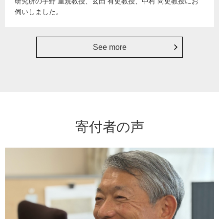
研究所の宇野 重規教授、玄田 有史教授、中村 尚史教授にお
伺いしました。
See more
寄付者の声