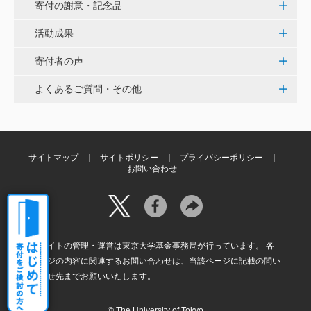
寄付の謝意・記念品
当社は、IS・CSで学んだ知見を法領域に応用するとこ
ろから始まりました。この社会でますますコンピュー
活動成果
タ科学の力が発揮されるよう祈念して、支援いたしま
す。 <コンピュータサイエンス教育支援基金>
寄付者の声
よくあるご質問・その他
三好 弘晃
世界に貢献を！
サイトマップ
サイトポリシー
プライバシーポリシー
お問い合わせ
本サイトの管理・運営は東京大学基金事務局が行っています。 各
ページの内容に関連するお問い合わせは、当該ページに記載の問い
合わせ先までお願いいたします。
© The University of Tokyo