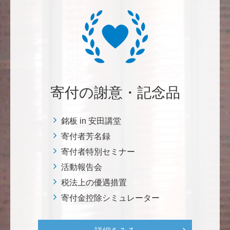
********
経済学部の卒業生です。消費税や為替、金利政策な
ど、国民生活に直結する経済政策への関心と議論が高
まる中、専門的知見を分かりやすく伝え国民の理解向
上に貢献することこそ東大経済の社会的責務だと感
じ、その一助となりたく寄付を決意いたしました。 <
経済学研究科・経済学部支援基金>
寄付の謝意・記念品
増田 尚久
銘板 in 安田講堂
図書館の益々の充実とご発展を陰ながら応援しており
寄付者芳名録
ます。 <東京大学附属図書館支援プロジェクト>
寄付者特別セミナー
活動報告会
********
植物は、実は植物同士全世界の植物で繋がっている。
税法上の優遇措置
植物が未来に繋がっている。 地球や室内の空気清浄、
寄付金控除シミュレーター
浄化作用を行っていて、綺麗クリーンにしてくれてい
る。 植物、素晴らしい。 世界の学会でも、子供たち