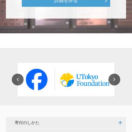
詳細をみる
にも、植物の素晴らしさ、凄さを伝えていってほし
い。 後世、子供たちにも、３千年後も
********
美味しいお寿司、刺身、美味しい魚、美味しい日本
米、酢飯 世界中の人々の舌を魅了している これから
も未来永劫 美味しいお寿司、刺身、日本米を子供た
ち、孫たち、子々孫々へ <国際水産研究教育基金>
荒木 雅子
イタリアと日本が協力して頑張っている壮大な発掘調
査プロジェクト。 歴史的な発見があることを期待しま
す。募金することにより、私自身も参加しているよう
な気持ちです。 <ソンマ・ヴェスヴィアーナ発掘調査
プロジェクト>
寄付のしかた
株式会社Ｌｅｇａｌｓｃａｐｅ