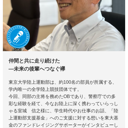
仲間と共に走り続けた
―未来の後輩へつなぐ襷
東京大学陸上運動部は、約100名の部員が所属する、
学内唯一の全学陸上競技団体です。
今回、同部の主将を務めたOBであり、警察庁での多
彩な経験を経て、今なお陸上に深く携わっていらっし
ゃる室城 信之様に、学生時代やお仕事のお話、「陸
上運動部支援基金」へのご支援に対する想いを東大基
金のファンドレイジングサポーターがインタビューし