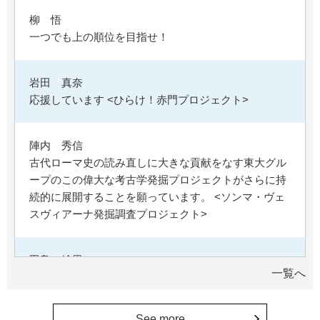
柳 悟
一つでも上の順位を目指せ！
岩田 真奈
応援しています <ひらけ！赤門プロジェクト>
陣内 秀信
古代ローマ史の読み直しに大きな貢献をなす東大グル
ープのこの偉大な考古学発掘プロジェクトがさらに持
続的に展開することを願っています。 <ソンマ・ヴェ
スヴィアーナ発掘調査プロジェクト>
田島 絵里
一覧へ
母校の益々の繁栄を祈っています。 <ひらけ！赤門プ
ロジェクト>
See more