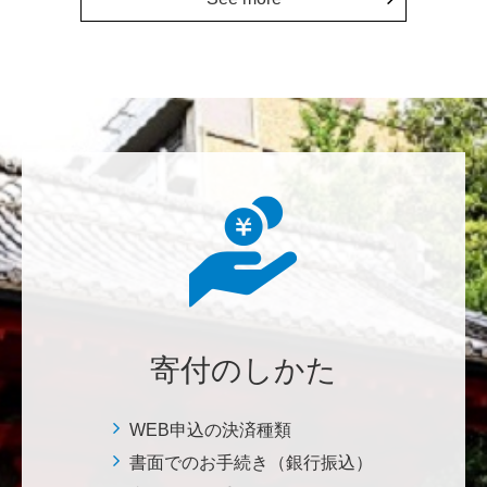
鈴木 蘭美
Congratulations on the 150th anniversary. Many more
years to come!
********
東京大学の発展に、少しでも寄与したい。
********
本日は素晴らしい練習の成果を拝聴しました。これか
らも自信をもって励んでください。
寄付のしかた
七笑酒造株式会社
少しでもお役に立てればと思います。 <理学系研究
科・理学部基金>
WEB申込の決済種類
書面でのお手続き（銀行振込）