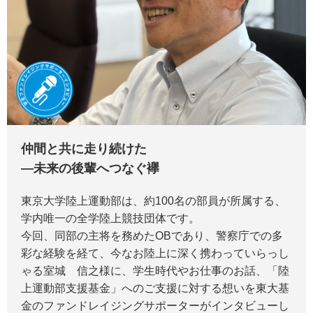
仲間と共に走り続けた
―未来の後輩へつなぐ襷
東京大学陸上運動部は、約100名の部員が所属する、
学内唯一の全学陸上競技団体です。
今回、同部の主将を務めたOBであり、警察庁での多
彩な経験を経て、今なお陸上に深く携わっていらっし
ゃる室城 信之様に、学生時代やお仕事のお話、「陸
上運動部支援基金」へのご支援に対する想いを東大基
金のファンドレイジングサポーターがインタビューし