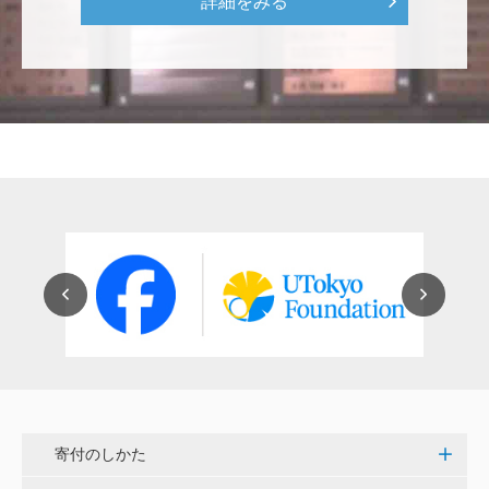
詳細をみる
な気持ちです。 <ソンマ・ヴェスヴィアーナ発掘調査
プロジェクト>
株式会社Ｌｅｇａｌｓｃａｐｅ
当社は、IS・CSで学んだ知見を法領域に応用するとこ
ろから始まりました。この社会でますますコンピュー
タ科学の力が発揮されるよう祈念して、支援いたしま
す。 <コンピュータサイエンス教育支援基金>
三好 弘晃
世界に貢献を！
鈴木 淳
微力ながら後輩のみなさんのご活躍を期待してます！
<ラクロス部>
寄付のしかた