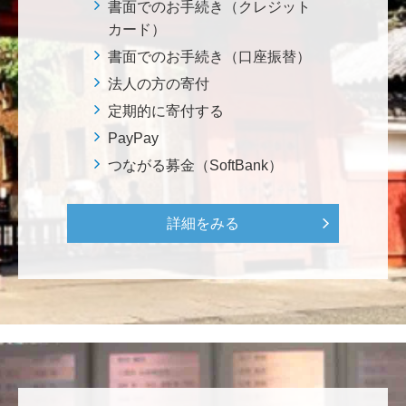
書面でのお手続き（クレジット
きた大会でしたが、無事に走り切れたとのことでおめ
カード）
でとうございます！ <東京大学フォーミュラファクト
リー支援基金>
書面でのお手続き（口座振替）
法人の方の寄付
定期的に寄付する
********
経済学部の卒業生です。消費税や為替、金利政策な
PayPay
ど、国民生活に直結する経済政策への関心と議論が高
つながる募金（SoftBank）
まる中、専門的知見を分かりやすく伝え国民の理解向
上に貢献することこそ東大経済の社会的責務だと感
じ、その一助となりたく寄付を決意いたしました。 <
詳細をみる
経済学研究科・経済学部支援基金>
増田 尚久
図書館の益々の充実とご発展を陰ながら応援しており
ます。 <東京大学附属図書館支援プロジェクト>
********