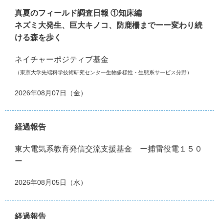
真夏のフィールド調査日報 ①知床編
ネズミ大発生、巨大キノコ、防鹿柵までーー変わり続
ける森を歩く
ネイチャーポジティブ基金
（東京大学先端科学技術研究センター生物多様性・生態系サービス分野）
2026年08月07日（金）
経過報告
東大電気系教育発信交流支援基金 ー捕雷役電１５０
ー
2026年08月05日（水）
経過報告