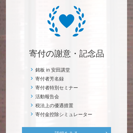
植物は、実は植物同士全世界の植物で繋がっている。
植物が未来に繋がっている。 地球や室内の空気清浄、
浄化作用を行っていて、綺麗クリーンにしてくれてい
る。 植物、素晴らしい。 世界の学会でも、子供たち
にも、植物の素晴らしさ、凄さを伝えていってほし
い。 後世、子供たちにも、３千年後も
寄付の謝意・記念品
********
美味しいお寿司、刺身、美味しい魚、美味しい日本
銘板 in 安田講堂
米、酢飯 世界中の人々の舌を魅了している これから
寄付者芳名録
も未来永劫 美味しいお寿司、刺身、日本米を子供た
寄付者特別セミナー
ち、孫たち、子々孫々へ <国際水産研究教育基金>
活動報告会
税法上の優遇措置
荒木 雅子
寄付金控除シミュレーター
イタリアと日本が協力して頑張っている壮大な発掘調
査プロジェクト。 歴史的な発見があることを期待しま
す。募金することにより、私自身も参加しているよう