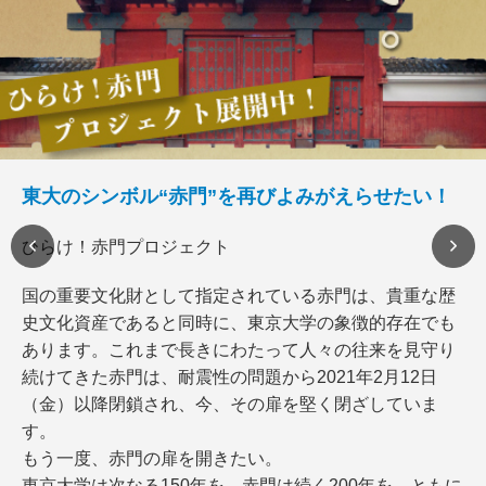
東大のシンボル“赤門”を再びよみがえらせたい！
ひらけ！赤門プロジェクト
国の重要文化財として指定されている赤門は、貴重な歴
史文化資産であると同時に、東京大学の象徴的存在でも
あります。これまで長きにわたって人々の往来を見守り
続けてきた赤門は、耐震性の問題から2021年2月12日
（金）以降閉鎖され、今、その扉を堅く閉ざしていま
す。
もう一度、赤門の扉を開きたい。
東京大学は次なる150年を、赤門は続く200年を、ともに