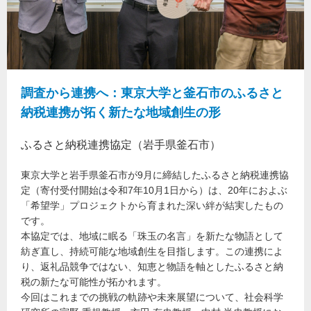
調査から連携へ：東京大学と釜石市のふるさと
納税連携が拓く新たな地域創生の形
ふるさと納税連携協定（岩手県釜石市）
東京大学と岩手県釜石市が9月に締結したふるさと納税連携協
定（寄付受付開始は令和7年10月1日から）は、20年におよぶ
「希望学」プロジェクトから育まれた深い絆が結実したもの
です。
本協定では、地域に眠る「珠玉の名言」を新たな物語として
紡ぎ直し、持続可能な地域創生を目指します。この連携によ
り、返礼品競争ではない、知恵と物語を軸としたふるさと納
税の新たな可能性が拓かれます。
今回はこれまでの挑戦の軌跡や未来展望について、社会科学