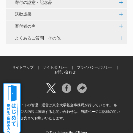
寄付の謝意・記念品
田畑 和樹
対校戦勝利、インカレ優勝目指して頑張ってくださ
活動成果
い！ <漕艇部>
寄付者の声
紺野 邦昭
よくあるご質問・その他
自身の高齢化とともに、障害のある方の苦労がよく理
解できるようになりました。パンフに出ている「重た
いドアの自動ドア化あるいは開閉しやすい折り戸化」
をはじめとして、身近なことでやらなければならない
サイトマップ
サイトポリシー
プライバシーポリシー
ことはたくさんあると思います。お役に立てれば幸甚
お問い合わせ
です。 <障害のある学生や研究者の活躍応援基金>
本サイトの管理・運営は東京大学基金事務局が行っています。 各
ページの内容に関連するお問い合わせは、当該ページに記載の問い
合わせ先までお願いいたします。
© The University of Tokyo