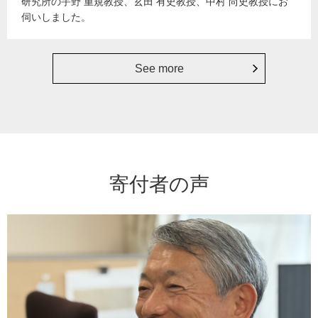
研究所の宇野 重規教授、玄田 有史教授、中村 尚史教授にお
伺いしました。
See more
寄付者の声