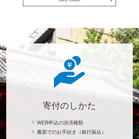
七笑酒造株式会社
少しでもお役に立てればと思います。 <理学系研究
科・理学部基金>
鈴木 悦郎
赤門が再び開く日を楽しみにしております。 <ひら
け！赤門プロジェクト>
千田 敬二
南鳥島EEZに眠る国産レアアース資源の商業化を実現
し、日本を中核とする新たなレアアースサプライチェ
ーンの構築について、早期実現を期待しております。
<南鳥島レアアース泥・マンガンノジュールを開発し
寄付のしかた
て日本の未来を拓く>
WEB申込の決済種類
松岡 泰雅
書面でのお手続き（銀行振込）
2026年大会お疲れ様です！ 全体で見ると色々事件が起